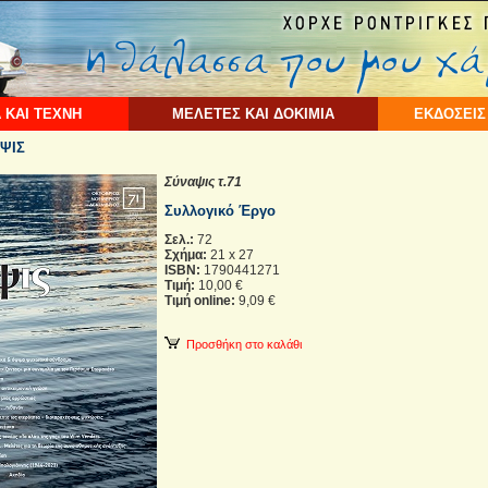
 ΚΑΙ ΤΕΧΝΗ
ΜΕΛΕΤΕΣ ΚΑΙ ΔΟΚΙΜΙΑ
ΕΚΔΟΣΕΙΣ
ΨΙΣ
Σύναψις τ.71
Συλλογικό Έργο
Σελ.:
72
Σχήμα:
21 x 27
ISBN:
1790441271
Τιμή:
10,00 €
Τιμή online:
9,09 €
Προσθήκη στο καλάθι