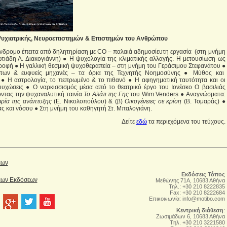
υχιατρικής, Νευροεπιστημών & Επιστημών του Ανθρώπου
δρομο έπειτα από δηλητηρίαση με CO – παλαιά αδημοσίευτη εργασία (στη μνήμη
ιάδη Α. Διακογιάννη) ● Η ψυχολογία της κλιματικής αλλαγής. Η μετουσίωση ως
ροφή ● Η γαλλική θεσμική ψυχοθεραπεία – στη μνήμη του Γεράσιμου Στεφανάτου ●
ντων & ευφυείς μηχανές – τα όρια της Τεχνητής Νοημοσύνης ● Μύθος και
η ● Η αστρολογία, το πεπρωμένο & το πιθανό ● Η αφηγηματική ταυτότητα και οι
ψυχώσεις ● Ο ναρκισσισμός μέσα από το θεατρικό έργο του Ιονέσκο Ο βασιλιάς
οντας την ψυχαναλυτική ταινία
Το Αλάτι της Γης
του Wim Venders ● Αναγνώσματα:
ωρία της ανάπτυξης
(Ε. Νικολοπούλου) & (β)
Οικογένειες σε κρίση
(Β. Τομαράς) ●
ας και νόσου ● Στη μνήμη του καθηγητή Στ. Μπαλογιάνη.
Δείτε
εδώ
τα περιεχόμενα του τεύχους.
έων
Εκδόσεις Τόπος
Νέων Εκδόσεων
Μεθώνης 71Α, 10683 Αθήνα
Τηλ.: +30 210 8222835
Fax: +30 210 8222684
Επικοινωνία:
info@motibo.com
Κεντρική διάθεση
:
Zωσιμάδων 6, 10683 Αθήνα
Tηλ. +30 210 3221580