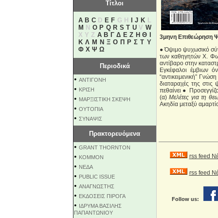
Τίτλοι
A
B
C
D
E
F
G H
I
J
K
L
M
N
O
P
Q
R
S
T
U
V
W
X Y Z
Α
Β
Γ
Δ
Ε
Ζ
Η
Θ
Ι
3μηνη Επιθεώρηση Ψ
Κ
Λ
Μ
Ν
Ξ
Ο
Π
Ρ
Σ
Τ
Υ
Φ
Χ
Ψ
Ω
● Όψιμο ψυχωσικό σύν
των καθηγητών Χ. Φωτ
αντίβαρο στην καταστ
Περιοδικά
Εγκέφαλοι έμβιων ό
“αντικειμενική” Γνώσ
•
ΑΝΤΙΓΟΝΗ
διαταραχές της στις 
•
ΚΡΙΣΗ
πεθαίνει ● Προσεγγίζ
(α)
Μελέτες για τη θε
•
ΜΑΡΞΙΣΤΙΚΗ ΣΚΕΨΗ
Ακηδία μεταξύ αμαρτί
•
ΟΥΤΟΠΙΑ
•
ΣΥΝΑΨΙΣ
Πρακτορευόμενα
•
GRANT THORNTON
•
rss feed Ν
KOMMON
•
NEΔΑ
rss feed 
•
PUBLIC ISSUE
•
ΑΝΑΓΝΩΣΤΗΣ
•
ΕΚΔΟΣΕΙΣ ΠΙΡΟΓΑ
Follow us:
•
ΙΔΡΥΜΑ ΒΑΣΙΛΗΣ
ΠΑΠΑΝΤΩΝΙΟΥ