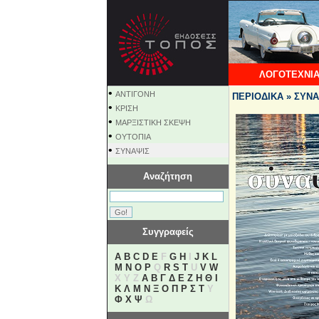
ΛΟΓΟΤΕΧΝΙΑ
•
ΑΝΤΙΓΟΝΗ
ΠΕΡΙΟΔΙΚΑ » ΣΥΝΑ
•
ΚΡΙΣΗ
•
ΜΑΡΞΙΣΤΙΚΗ ΣΚΕΨΗ
•
ΟΥΤΟΠΙΑ
•
ΣΥΝΑΨΙΣ
Αναζήτηση
Συγγραφείς
A
B
C
D
E
F
G
H
I
J
K
L
M
N
O
P
Q
R
S
T
U
V
W
X Y Z
Α
Β
Γ
Δ
Ε
Ζ
Η
Θ
Ι
Κ
Λ
Μ
Ν
Ξ
Ο
Π
Ρ
Σ
Τ
Υ
Φ
Χ
Ψ
Ω