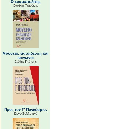
Ο κοσμοπολίτης
Βασίλης Τσιράκης
Μουσείο, εκπαίδευση και
κοινωνία
Στάθης Γκότσης
Προς τον Γ’ Παγκόσμιο;
Έργο Συλλογικό