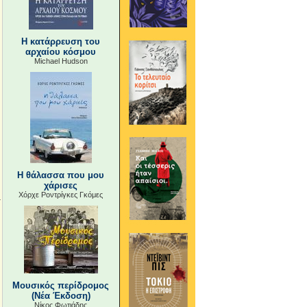
Η κατάρρευση του
αρχαίου κόσμου
Michael Hudson
Η θάλασσα που μου
χάρισες
Χόρχε Ροντρίγκες Γκόμες
Μουσικός περίδρομος
(Νέα Έκδοση)
Νίκος Φωτιάδης