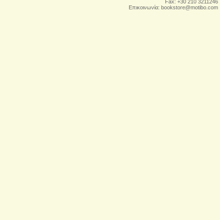
Fax: +30 210 3211246
Επικοινωνία:
bookstore@motibo.com