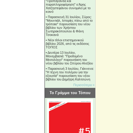
"Προπαγάνδα και
παραπληροφόρηση" ο Άρης
Χατζηστεφάνου συνομιλεί με το
κοινό
•
Παρασκευή 31 Ιουλίου, Σύρος:
"Μουντιάλ, Ιστορίες πίσω από το
τρόπαιο" παρουσίαση του νέου
βιβλίου των Χρήστου
Σωτηρακόπουλου & Φάνη
Τσοκανά
•
Νέοι τίτλοι επιστημονικού
βιβλίου 2026, από τις εκδόσεις
ΤΟΠΟΣ
•
Δευτέρα 13 Ιουλίου,
Μονεμβασιά: "Προδομένο
Μεσολόγγι" παρουσίαση του
νέου βιβλίου του Σπύρου Αλεξίου
•
Παρασκευή 3 Ιουλίου, Γιάννενα:
"Η τέχνη του πολέμου για την
εξουσία" παρουσίαση του νέου
βιβλίου του Δημήτρη Καλτσώνη
Περισσότερα »
Το Γράμμα του Τόπου