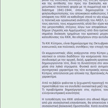
μέσω της δυνητικής αποδοχής της, στη μη προβο
και της αντίθεσής του προς την Εκκλησία, και
μετωπικού πολιτικού φορέα με τη συμμετοχή και τ
διάστημα 1941-1944, όπου δημιουργείται
φιλελευθεροποίησης του αποικιακού καθεστώτος λ
απόφαση του ΚΚΚ να καθοδηγεί στενά το νέο κόμμ
η πολιτική και οργανωτική ανάπτυξη του ΑΚΕΛ, η
τους εαυτούς τους κομμουνιστές αλλά δεν είχαν κ
πιο μετριοπαθείς στόχους λόγω των αποφάσεων
δήμων (Λεμεσός και Αμμόχωστος) από δύο ηγετικά
σημαίνει διοίκηση τμημάτων του κρατικού μηχα
κατευθύνσεις του ΚΚΚ, θα οδηγήσουν στην αυτοδιά
Το ΚΚ Κύπρου, είναι δημιούργημα της Οκτωβρια
κοινωνικές και πολιτικές συνθήκες την εποχή τη
Οι κομμουνιστικές ιδέες εισέρχονται στην Κύπρο 
ναυτικοί οι οποίοι διαδίδουν την κοσμογονία πο
συνδυασμό με την αρχική, δειλή, εμφάνιση εργατι
δημιουργούνται τότε, δίνει τη δυνατότητα στο νε
μέσα στα λαϊκά στρώματα. Φυσικά αυτό αντιμετω
συντηρητικό χαρακτήρα της τότε κυπριακής κοινω
Κύπρος αποτελούσε μια αποικία της Βρετανικής Α
χαρακτήρα.
Από το βιβλίο φαίνεται η ξεχωριστή προσοχή π
προσπάθειά του να συνδεθεί ουσιαστικά μαζί της
Τι προβλήματα δημιούργησε στις σχέσεις το
ελληνοκυπριακή κοινότητα;
Η τοποθέτηση του ΚΚΚ απέναντι στο εθνικό θέμα
από μία σοσιαλιστική επανάσταση, θα αποκτούσε τ
σοσιαλιστική βαλκανική Ομοσπονδία. Κατά συνέπε