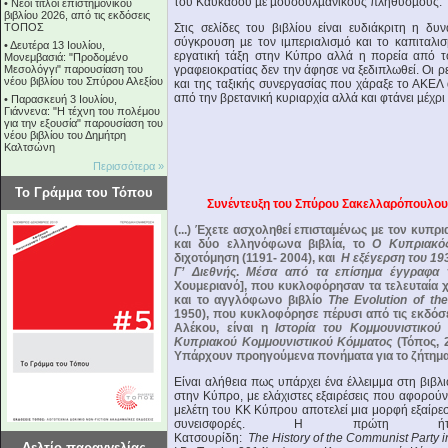
του Καυκάσου µε µουσουλµανικούς πληθυσµούς.
•
Νέοι τίτλοι επιστημονικού
βιβλίου 2026, από τις εκδόσεις
ΤΟΠΟΣ
Στις σελίδες του βιβλίου είναι ευδιάκριτη η δυ
σύγκρουση µε τον ιµπεριαλισµό και το καπιταλι
•
Δευτέρα 13 Ιουλίου,
εργατική τάξη στην Κύπρο αλλά η πορεία από τ
Μονεμβασιά: "Προδομένο
Μεσολόγγι" παρουσίαση του
γραφειοκρατίας δεν την άφησε να ξεδιπλωθεί. Οι ρε
νέου βιβλίου του Σπύρου Αλεξίου
και της ταξικής συνεργασίας που χάραξε το ΑΚΕΛ
από την βρετανική κυριαρχία αλλά και φτάνει µέχρι
•
Παρασκευή 3 Ιουλίου,
Γιάννενα: "Η τέχνη του πολέμου
για την εξουσία" παρουσίαση του
νέου βιβλίου του Δημήτρη
Καλτσώνη
Περισσότερα »
Το Γράμμα του Τόπου
Συνέντευξη του Σπύρου Σακελλαρόπουλου 
(...) Έχετε ασχοληθεί επισταμένως με τον κυπ
και δύο ελληνόφωνα βιβλία, το
Ο Κυπριακός
διχοτόμηση (1191- 2004), και
Η εξέγερση του 19
Γ’ Διεθνής
.
Μέσα από τα επίσημα έγγραφα τ
Χουμεριανό], που κυκλοφόρησαν τα τελευταία χ
και το αγγλόφωνο βιβλίο
The Evolution of the
1950), που κυκλοφόρησε πέρυσι από τις εκδόσεις
Αλέκου, είναι η
Ιστορία του Κομμουνιστικο
Κυπριακού Κομμουνιστικού Κόμματος
(Τόπος, 
Υπάρχουν προηγούμενα πονήματα για το ζήτημα α
Είναι αλήθεια πως υπάρχει ένα έλλειμμα στη βιβλ
στην Κύπρο, με ελάχιστες εξαιρέσεις που αφορού
μελέτη του ΚΚ Κύπρου αποτελεί μια μορφή εξαίρε
συνεισφορές. Η πρώτη 
Κατσουρίδη:
The History of the Communist Party i
Δελτίο παραγγελίας