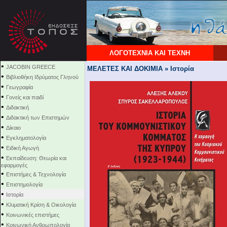
ΛΟΓΟΤΕΧΝΙΑ ΚΑΙ ΤΕΧΝΗ
•
JACOBIN GREECE
ΜΕΛΕΤΕΣ ΚΑΙ ΔΟΚΙΜΙΑ » Ιστορία
•
Βιβλιοθήκη Ιδρύματος Γληνού
•
Γεωγραφία
•
Γονείς και παιδί
•
Διδακτική
•
Διδακτική των Επιστημών
•
Δίκαιο
•
Εγκληματολογία
•
Ειδική Αγωγή
•
Εκπαίδευση: Θεωρία και
εφαρμογές
•
Επιστήμες & Τεχνολογία
•
Επιστημολογία
•
Ιστορία
•
Κλιματική Κρίση & Οικολογία
•
Κοινωνικές επιστήμες
•
Κοινωνική Ανθρωπολογία