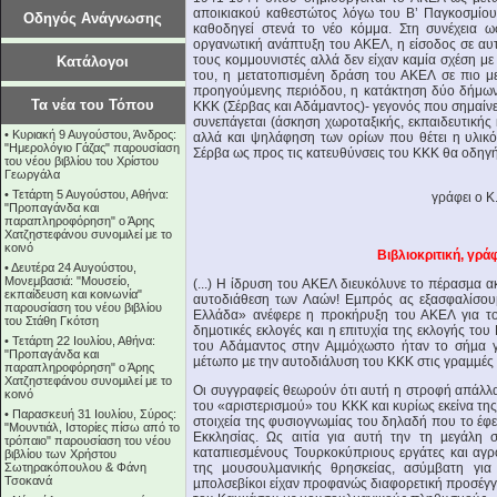
αποικιακού καθεστώτος λόγω του Β’ Παγκοσμίου
Οδηγός Ανάγνωσης
καθοδηγεί στενά το νέο κόμμα. Στη συνέχεια 
οργανωτική ανάπτυξη του ΑΚΕΛ, η είσοδος σε α
τους κομμουνιστές αλλά δεν είχαν καμία σχέση μ
Κατάλογοι
του, η μετατοπισμένη δράση του ΑΚΕΛ σε πιο 
προηγούμενης περιόδου, η κατάκτηση δύο δήμων 
Τα νέα του Τόπου
ΚΚΚ (Σέρβας και Αδάμαντος)- γεγονός που σημαίνε
συνεπάγεται (άσκηση χωροταξικής, εκπαιδευτικής 
•
Κυριακή 9 Αυγούστου, Άνδρος:
αλλά και ψηλάφηση των ορίων που θέτει η υλικό
"Ημερολόγιο Γάζας" παρουσίαση
Σέρβα ως προς τις κατευθύνσεις του ΚΚΚ θα οδηγή
του νέου βιβλίου του Χρίστου
Γεωργάλα
•
Τετάρτη 5 Αυγούστου, Αθήνα:
γράφει ο Κ.
"Προπαγάνδα και
παραπληροφόρηση" ο Άρης
Χατζηστεφάνου συνομιλεί με το
κοινό
Βιβλιοκριτική, γρά
•
Δευτέρα 24 Αυγούστου,
Μονεμβασιά: "Μουσείο,
(...) Η ίδρυση του ΑΚΕΛ διευκόλυνε το πέρασµα 
εκπαίδευση και κοινωνία"
αυτοδιάθεση των Λαών! Εµπρός ας εξασφαλίσου
παρουσίαση του νέου βιβλίου
Ελλάδα» ανέφερε η προκήρυξη του ΑΚΕΛ για το
του Στάθη Γκότση
δηµοτικές εκλογές και η επιτυχία της εκλογής το
•
Τετάρτη 22 Ιουλίου, Αθήνα:
του Αδάµαντος στην Αµµόχωστο ήταν το σήµα γ
"Προπαγάνδα και
µέτωπο µε την αυτοδιάλυση του ΚΚΚ στις γραµµές
παραπληροφόρηση" ο Άρης
Χατζηστεφάνου συνομιλεί με το
Οι συγγραφείς θεωρούν ότι αυτή η στροφή απάλλα
κοινό
του «αριστερισµού» του ΚΚΚ και κυρίως εκείνα της
•
Παρασκευή 31 Ιουλίου, Σύρος:
στοιχεία της φυσιογνωµίας του δηλαδή που το έφε
"Μουντιάλ, Ιστορίες πίσω από το
Εκκλησίας. Ως αιτία για αυτή την τη µεγάλη
τρόπαιο" παρουσίαση του νέου
καταπιεσµένους Τουρκοκύπριους εργάτες και αγρό
βιβλίου των Χρήστου
Σωτηρακόπουλου & Φάνη
της µουσουλµανικής θρησκείας, ασύµβατη για
Τσοκανά
µπολσεβίκοι είχαν προφανώς διαφορετική προσέγγι