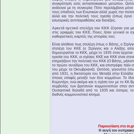
συγκρότηση ενός αντιαποικιακού μετώπου. Ωστό
ανάλογα με τη συγκυρία: Πότε περιλάμβανε μόνο 
τους οπαδούς των Ενωτικών αλλά χωρίς την πολιτ
αλλά και την πολιτική τους ηγεσία (όπως έγινε
εσωτερικές αντιπαραθέσεις και διενέξεις.
Αρκετά ηγετικά στελέχη του ΚΚΚ έζησαν για με
στις γραμμές του ΚΚΕ. Ποιες ήταν γενικά οι 
καθοριστικές καμπές της ιστορίας του;
Είναι αλήθεια πως στελέχη όπως ο Βάτης, ο Στρίγ
στελέχη του ΚΚΕ (ο Στρίγγος και ο Αλέξης απ
δημιουργείται το ΚΚΚ, μέχρι το 1935 όταν έρχετα
ηγεσία του ΚΚΚ, οι σχέσεις ΚΚΕ και ΚΚΚ είναι στε
επηρεάζουν την πολιτική του ΚΚΚ (Ο Βάτης, μάλιστα
το πρώτο συνέδριο του ΚΚΚ, και επιστρέφει πάλι
του μέχρι τα Οκτωβριανά). Ωστόσο, γεγονότα όπ
από 1931, η δικτατορία του Μεταξά στην Ελλάδα 
όποιες επαφές μεταξύ των δύο κομμάτων. Το ίδιο
Κομιντέρν, ενώ ακόμα και η σχέση του με το ΚΚ Β
συμβολής των βρετανών κομμουνιστών στην αντ
Ουσιαστικά δηλαδή από το 1935 και ύστερα, τ
διεθνές κομμουνιστικό κίνημα.
Παρουσίαση στο
in.g
Η αυγή του κυπριακο