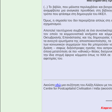
Μια σημαντική πρ
(...) Το βιβλίο, που μάλιστα περιλαμβάνει και βιο
αναμφίβολα μια αναγκαία προσθήκη στη βιβλιογρ
τρόπο που φτάσαμε στη δημιουργία του ΑΚΕΛ.
Όμως, η σημασία του δεν περιορίζεται απλώς στη
σχηματισμού.
Αποτελεί ταυτόχρονα συμβολή σε ένα συνολικότερ
τον οποίο τα κομμουνιστικά κινήματα και κό
Οκτωβριανής Επανάστασης και της δημιουργίας τ
τα ανοιχτά ερωτήματα της αποαποικιοποίησης, τα 
των κοινωνικών συμμαχιών που θα μπορούσαν να έ
δράση – σαφώς δεξιόστροφες ηγεσίες που εκπροσ
όποια μετατόπιση σε πιο «εθνικές» θέσεις διεύρυν
την ίδια στιγμή έφερνε κόμματα όπως το ΚΚΚ σε σ
αφετηρίες του.
Ακούστε
εδώ
μια συζήτηση του Αλέξη Αλέκου με τ
Centre for Postcapitalist Civilisation / mέta (ακούστ
****
Καφενε