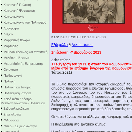
•
Κοινωνική Πολιτική
•
Κοινωνική Ψυχιατρική
•
Κοινωνιολογία
•
Κοινωνιολογία του Πολιτισμού
•
Λαογραφία
•
Λεξικό
ΚΩΔΙΚΟΣ ΕΥΔΟΞΟΥ: 122076988
•
Μαρξιστική θεωρία
Εξώφυλλο
&
Δελτίο τύπου
•
Μαρτυρίες
•
Μέθοδοι έρευνας και Στατιστική
1η έκδοση: Φεβρουάριος 2023
•
Μελέτες - Έρευνα
Δείτε επίσης:
•
Μέσα Μαζικής Ενημέρωσης
Η εξέγερση του 1931, η στάση του Κοµµουνιστικ
Mέσα από τα επίσηµα έγγραφα της Κοµµουνιστ
•
Οικονομία
Τόπος 2021)
•
Παιδαγωγικά
•
Πολιτική
Το βιβλίο παρουσιάζει την ιστορική διαδροµή 
•
Πολιτική και Ιστορία
δηµόσια παρουσία του µέσω της εφηµερίδας
Πυρ
•
του στο 5o Συνέδριό του τον Νοέµβριο του
Πολιτισμική Ιστορία
(κοµµατικές εφηµερίδες, δηµο­σιεύµατα του Τύπο
•
Σειρά mέta / Κέντρο
∆ιεθνούς, γραπτές και προφορικές µαρτυρίες 
Μετακαπιταλιστικού Πολιτισμού
διοίκησης), η πλειονότητα των οποίων ήταν άγνω
•
Σεξουαλικό Δίκαιο
επηρέασαν για περισσότερες από δύο δεκαετίες την
•
Σημειολογία
Οι κατευθύνσεις και οι αλλαγές της κεντρικής πολ
•
Φιλοσοφία
Η παρέµβαση στο εργατικό κίνηµα.
•
Φύλο – Σεξουαλικότητα
•