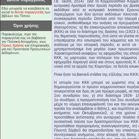
I.B. Tauris, 2014) (για το Κομμουνιστικό Κόμ
κυπριακή Αριστερά στην πρώτη περίοδο της βρεταν
Εδώ μπορείτε να κατεβάσετε σε
εκδόθηκε από το κυπριακό Ινστιτούτο Ερευ
excel το
δελτίο παραγγελίας
των
περιεχόμενο των δύο αυτών εκδόσεων πλούτισε 
βιβλίων του Τόπου.
συγκεκριμένη περίοδο. Ωστόσο από την πλευρά 
υλικού, αισθανθήκαμε την ανάγκη να προχωρήσου
Όροι χρήσης
ιδιαιτερότητες: α) θα επικεντρωνόταν αποκλειστ
(ΚΚΚ) σε όλο το διάστημα της δράσης του (1923-19
Παρακαλούμε, πριν την
της θεματικής παρουσίασης, έτσι ώστε να γίνεται 
παραγγελία σας να διαβάσετε
υπεισέρχεται στο εσωτερικό του κόμματος και το
την Πολιτική Απορρήτου, τους
ανάλογα με την ιστορική περίοδο, κι αυτό να 
Όρους Χρήσης
και πληροφορίες
χρησιμοποιήσαμε ένα μεγάλο όγκο πρωτογενού
για την Προστασία Προσωπικών
Δεδομένων.
Χαρακτηριστικά αναφέρω: τις εφημερίδες της εποχή
ΚΚΚ, τις μαρτυρίες των στελεχών του κόμματο
εφημερίδα
Χαραυγή
αλλά και στους ερευνητές Κ. 
υλικό από τα αρχεία της Κομιντέρν, τα δελτία εσω
Ποια ήταν τα βασικά στάδια της εξέλιξης του ΚΚΚ
Η ιστορία του ΚΚΚ μπορεί να χωριστεί στις 
δημιουργούνται οι πρώτοι κομμουνιστικοί πυρήν
συγκροτείται και δρα, σε μια πρώιμη μορφή, σε 
1ου συνεδρίου του, γ) στο διάστημα 1926- 
1ο συνέδριο, η πραγματοποίηση του 2ου συνεδρί
μέχρι τη νόμιμη επανεμφάνισή του και την εκλογ
ηγεσία την αναλαμβάνει ο Βάτης1, και συμπίπτει μ
κινήματος των Οκτωβριανών2, ε) στα χρόνια 
προσπάθεια αντίστασης στο αυταρχικό πλαίσιο π
ουσιαστική παύση των δραστηριοτήτων του ΚΚΚ 
προσπάθεια περιορισμένης ανασυγκρότησης, στ) 
Πλουτή Σέρβα3 θα σηματοδοτήσει την επικέντρ
συντεχνιακού κινήματος, στην αλλαγή της θέσης 