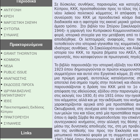
Περιοδικά
Σε δύσκολες συνθήκες, παρανομίας και κατοχής
Κύπρου, ΚΚΚ, προσπαθούσαν προς το τέλος της δ
•
ΑΝΤΙΓΟΝΗ
νέου λαϊκού πολιτικού κόμματος. Η απόφαση 
•
ΚΡΙΣΗ
συνεύρεση του ΚΚΚ με προοδευτικό κόσμο διαφ
•
διαδικασία και η αφετηρία της εκκινεί μερικά χρό
ΜΑΡΞΙΣΤΙΚΗ ΣΚΕΨΗ
άμεσο τρόπο. Στο βιβλίο του Σπύρου Σακελλαρόπ
•
ΟΥΤΟΠΙΑ
1944)- η χαραυγή του Κυπριακού Κομμουνιστικού 
•
φορά, ιστορικά στοιχεία για την μετάβαση από τ
ΣΥΝΑΨΙΣ
αποδείχθηκε. Οι λεπτομερείς αναφορές, που π
τοποθετούν στο ιστορικό γίγνεσθαι της κομματικής
Πρακτορευόμενα
ιδιαίτερες συνθήκες. Οι Σακελλαρόπουλος και Αλέ
•
ιστορία του ΚΚΚ, τα πρώτα βήματα του ΑΚΕΛ, δ
GRANT THORNTON
ερευνητές, που καταφεύγουν σε πρωτογενείς πηγές
•
KOMMON
•
Το βιβλίο παρουσιάζει την ιστορική εξέλιξη του Κ
NEΔΑ
1923 όπου δημιουργούνται οι πρώτοι κομμουνιστικ
•
PUBLIC ISSUE
συμμετέχουν και αυτοί στο Εργατικό κόμμα, β) στ
•
μια πρώιμη μορφή, αυτοτελώς καταλήγοντας σ
ΑΝΑΓΝΩΣΤΗΣ
αποτελεί ένα σημείο τομής στην πολιτική και ιδε
•
ΕΚΔΟΣΕΙΣ ΠΙΡΟΓΑ
παρουσιάζονται η δράση του ΚΚΚ μετά το 1ο 
•
ΙΔΡΥΜΑ ΒΑΣΙΛΗΣ
απόφαση της εθελούσιας εξόδου στην παρανομία μ
ΠΑΠΑΝΤΩΝΙΟΥ
στις εκλογές του 1930, δ) στο 1931 όπου την ηγεσ
•
του κόμματος αλλά και με την εκδήλωση του κινή
ΙΕΘΣ
χαρακτηρίζονται αρχικά από μια προσπάθεια αν
•
Πανεπιστημιακές Εκδόσεις
Οκτωβριανά, στη συνέχεια από την ουσιαστική 
Κύπρου
των μελών του και τέλος από μία προσπάθεια περ
•
ΠΡΑΚΤΟΡΕΥΣΗ
όπου η άφιξη Σέρβα θα σηματοδοτήσει την επικέ
συντεχνιακού κινήματος, στην αλλαγή της θέσης 
•
ΣΥΝΑΨΕΙΣ
μέσω της δυνητικής αποδοχής της, στη μη προβο
και της αντίθεσής του προς την Εκκλησία και
Links
μετωπικού πολιτικού φορέα με τη συμμετοχή και 
1941-1944 όπου δημιουργείται το ΑΚΕΛ ως μετω