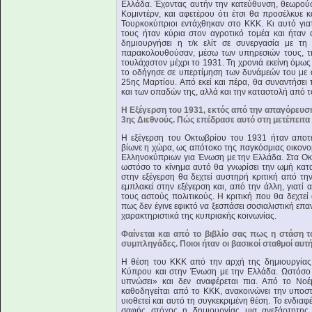
Ελλάδα. Έχοντας αυτήν την κατεύθυνση, θεωρούσ
Κομιντέρν, και αφετέρου ότι έτσι θα προσέλκυε 
Τουρκοκύπριοι εντάχθηκαν στο ΚΚΚ. Κι αυτό γιατ
τους ήταν κύρια στον αγροτικό τομέα και ήταν
δημιουργήσει η τ/κ ελίτ σε συνεργασία με τη 
παρακολουθούσαν, μέσω των υπηρεσιών τους, τη
τουλάχιστον μέχρι το 1931. Τη χρονιά εκείνη όμ
το οδήγησε σε υπερτίμηση των δυνάμεών του με α
25ης Μαρτίου. Από εκεί και πέρα, θα συναντήσει 
και των οπαδών της, αλλά και την καταστολή από 
H Eξέγερση του 1931, εκτός από την απαγόρευση
3ης Διεθνούς. Πώς επέδρασε αυτό στη μετέπειτ
Η εξέγερση του Οκτωβρίου του 1931 ήταν απο
βίωνε η χώρα, ως απότοκο της παγκόσμιας οικονομ
Ελληνοκύπριων για Ένωση με την Ελλάδα. Στα Οκ
ωστόσο το κίνημα αυτό θα γνωρίσει την ωμή κατ
στην εξέγερση θα δεχτεί αυστηρή κριτική από τη
εμπλακεί στην εξέγερση και, από την άλλη, γιατ
τους αστούς πολιτικούς. Η κριτική που θα δεχτεί
πως δεν έγινε εφικτό να ξεσπάσει σοσιαλιστική επα
χαρακτηριστικά της κυπριακής κοινωνίας.
Φαίνεται και από το βιβλίο σας πως η στάση 
συμπληγάδες. Ποιοι ήταν οι βασικοί σταθμοί αυτή
Η θέση του ΚΚΚ από την αρχή της δημιουργίας 
Κύπρου και στην Ένωση με την Ελλάδα. Ωστόσο μ
υπνώσει» και δεν αναφέρεται πια. Από το Νο
καθοδηγείται από το ΚΚΚ, ανακοινώνει την υποσ
υιοθετεί και αυτό τη συγκεκριμένη θέση. Το ενδια
σαφής στόχος η δημιουργίας μια ανεξάρτητη