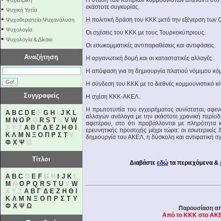
Η στάση των Κύπριων κοµµουνιστών απέναντι στο εθν
Ψυχιατρική
εκάστοτε συγκυρίας.
•
Ψυχική Υγεία
•
Η πολιτική δράση του ΚΚΚ µετά την εξέγερση των
Ψυχοθεραπεία-Ψυχανάλυση
•
Ψυχολογία
Οι σχέσεις του ΚΚΚ µε τους Τουρκοκύπριους.
•
Ψυχολογία & Δίκαιο
Οι εσωκοµµατικές αντιπαραθέσεις και αντιφάσεις.
Αναζήτηση
Η οργανωτική δοµή και οι καταστατικές αλλαγές.
Η απόφαση για τη δηµιουργία πλατιού νόµιµου κό
Η σύνδεση του ΚΚΚ µε το διεθνές κοµµουνιστικό κί
Συγγραφείς
Η σχέση ΚΚΚ-ΑΚΕΛ.
Η πρωτοτυπία του εγχειρήµατος συνίσταται, αφε
A
B
C
D
E
F
G
H
I
J
K
L
αλλαγών ανάλογα µε την εκάστοτε χρονική περίοδο
M
N
O
P
Q
R
S
T
U
V
W
αφετέρου, στο ότι προβάλλονται µε πληρότητα κ
X Y Z
Α
Β
Γ
Δ
Ε
Ζ
Η
Θ
Ι
ερευνητικής προσοχής µέχρι τώρα: οι εσωτερικές δ
Κ
Λ
Μ
Ν
Ξ
Ο
Π
Ρ
Σ
Τ
Υ
δηµιουργία του ΑΚΕΛ, η δύσκολη και αντιφατική σ
Φ
Χ
Ψ
Ω
Τίτλοι
Διαβάστε
εδώ
τα περιεχόμενα &
A
B
C
D
E
F
G H
I
J
K
L
M
N
O
P
Q
R
S
T
U
V
W
X Y Z
Α
Β
Γ
Δ
Ε
Ζ
Η
Θ
Ι
Κ
Λ
Μ
Ν
Ξ
Ο
Π
Ρ
Σ
Τ
Υ
Φ
Χ
Ψ
Ω
Παρουσίαση απ
Από το ΚΚΚ στο ΑΚΕ