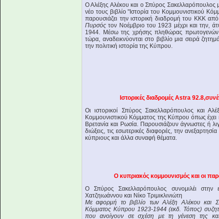
Ο Αλέξης Αλέκου και ο Σπύρος Σακελλαρόπουλος μ
νέο τους βιβλίο "Ιστορία του Κομμουνιστικού Κόμ
παρουσιάζει την ιστορική διαδρομή του ΚΚΚ απ
Πυρσός
τον Νοέμβριο του 1923 μέχρι και την, ά
1944. Μέσω της χρήσης πληθώρας πρωτογενών 
τώρα, αναδεικνύονται στο βιβλίο μια σειρά ζητη
την πολιτική ιστορία της Κύπρου.
Ιστορικές διαδρομές Astra 92.8,συ
Οι ιστορικοί Σπύρος Σακελλαρόπουλος και Αλέξ
Κομμουνιστικού Κόμματος της Κύπρου όπως έχει κ
Βρετανία και Ρωσία. Παρουσιάζουν άγνωστες ή λιγ
διώξεις, τις εσωτερικές διαφορές, την ανεξαρτησί
κύπριους και άλλα συναφή θέματα.
Ο κυπριακός κομμουνισμός και οι παρ
Ο Σπύρος Σακελλαρόπουλος συνομιλέι στην 
Χατζηιωάννου και Νίκο Τριμικλινιώτη
Με αφορμή το βιβλίο των Αλέξη Αλέκου και Σ
Κόμματος Κύπρου 1923-1944 (εκδ. Τόπος) συζητ
που ανοίγουν σε σχέση με τη γένεση της και 