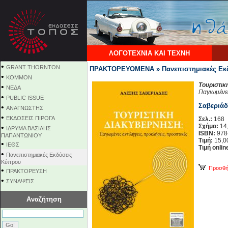
ΛΟΓΟΤΕΧΝΙΑ ΚΑΙ ΤΕΧΝΗ
•
GRANT THORNTON
ΠΡΑΚΤΟΡΕΥΟΜΕΝΑ » Πανεπιστημιακές Εκ
•
KOMMON
Τουριστικ
•
NEΔΑ
Παγιωμένες
•
PUBLIC ISSUE
Σαβεριάδ
•
ΑΝΑΓΝΩΣΤΗΣ
•
ΕΚΔΟΣΕΙΣ ΠΙΡΟΓΑ
Σελ.:
168
Σχήμα:
14,
•
ΙΔΡΥΜΑ ΒΑΣΙΛΗΣ
ISBN:
978
ΠΑΠΑΝΤΩΝΙΟΥ
Τιμή:
15,0
•
ΙΕΘΣ
Τιμή onlin
•
Πανεπιστημιακές Εκδόσεις
Κύπρου
Προσθήκ
•
ΠΡΑΚΤΟΡΕΥΣΗ
•
ΣΥΝΑΨΕΙΣ
Αναζήτηση