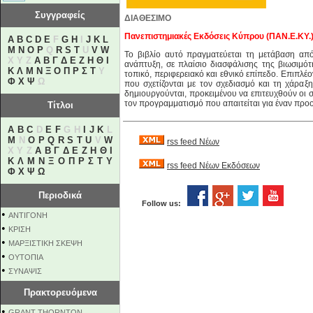
Συγγραφείς
ΔΙΑΘΕΣΙΜΟ
Πανεπιστημιακές Εκδόσεις Κύπρου (ΠΑΝ.Ε.ΚΥ.
A
B
C
D
E
F
G
H
I
J
K
L
M
N
O
P
Q
R
S
T
U
V
W
Το βιβλίο αυτό πραγματεύεται τη μετάβαση απ
X Y Z
Α
Β
Γ
Δ
Ε
Ζ
Η
Θ
Ι
ανάπτυξη, σε πλαίσιο διασφάλισης της βιωσιμότ
Κ
Λ
Μ
Ν
Ξ
Ο
Π
Ρ
Σ
Τ
Υ
τοπικό, περιφερειακό και εθνικό επίπεδο. Επιπλέον
Φ
Χ
Ψ
Ω
που σχετίζονται με τον σχεδιασμό και τη χάραξη
δημιουργούνται, προκειμένου να επιτευχθούν οι 
τον προγραμματισμό που απαιτείται για έναν προ
Τίτλοι
A
B
C
D
E
F
G H
I
J
K
L
M
N
O
P
Q
R
S
T
U
V
W
rss feed Νέων
X Y Z
Α
Β
Γ
Δ
Ε
Ζ
Η
Θ
Ι
Κ
Λ
Μ
Ν
Ξ
Ο
Π
Ρ
Σ
Τ
Υ
rss feed Νέων Εκδόσεων
Φ
Χ
Ψ
Ω
Περιοδικά
Follow us:
•
ΑΝΤΙΓΟΝΗ
•
ΚΡΙΣΗ
•
ΜΑΡΞΙΣΤΙΚΗ ΣΚΕΨΗ
•
ΟΥΤΟΠΙΑ
•
ΣΥΝΑΨΙΣ
Πρακτορευόμενα
•
GRANT THORNTON