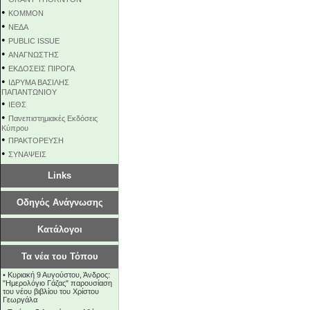
•
KOMMON
•
NEΔΑ
•
PUBLIC ISSUE
•
ΑΝΑΓΝΩΣΤΗΣ
•
ΕΚΔΟΣΕΙΣ ΠΙΡΟΓΑ
•
ΙΔΡΥΜΑ ΒΑΣΙΛΗΣ
ΠΑΠΑΝΤΩΝΙΟΥ
•
ΙΕΘΣ
•
Πανεπιστημιακές Εκδόσεις
Κύπρου
•
ΠΡΑΚΤΟΡΕΥΣΗ
•
ΣΥΝΑΨΕΙΣ
Links
Οδηγός Ανάγνωσης
Κατάλογοι
Τα νέα του Τόπου
•
Κυριακή 9 Αυγούστου, Άνδρος:
"Ημερολόγιο Γάζας" παρουσίαση
του νέου βιβλίου του Χρίστου
Γεωργάλα