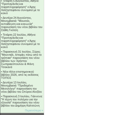
•
Τετάρτη 5 Αυγούστου, Αθήνα:
"Προπαγάνδα και
παραπληροφόρηση" ο Άρης
Χατζηστεφάνου συνομιλεί με το
κοινό
•
Δευτέρα 24 Αυγούστου,
Μονεμβασιά: "Μουσείο,
εκπαίδευση και κοινωνία"
παρουσίαση του νέου βιβλίου του
Στάθη Γκότση
•
Τετάρτη 22 Ιουλίου, Αθήνα:
"Προπαγάνδα και
παραπληροφόρηση" ο Άρης
Χατζηστεφάνου συνομιλεί με το
κοινό
•
Παρασκευή 31 Ιουλίου, Σύρος:
"Μουντιάλ, Ιστορίες πίσω από το
τρόπαιο" παρουσίαση του νέου
βιβλίου των Χρήστου
Σωτηρακόπουλου & Φάνη
Τσοκανά
•
Νέοι τίτλοι επιστημονικού
βιβλίου 2026, από τις εκδόσεις
ΤΟΠΟΣ
•
Δευτέρα 13 Ιουλίου,
Μονεμβασιά: "Προδομένο
Μεσολόγγι" παρουσίαση του
νέου βιβλίου του Σπύρου Αλεξίου
•
Παρασκευή 3 Ιουλίου, Γιάννενα:
"Η τέχνη του πολέμου για την
εξουσία" παρουσίαση του νέου
βιβλίου του Δημήτρη Καλτσώνη
Περισσότερα »