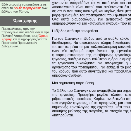
χάνουν το «παρελθόν» και γι’ αυτό είναι πιο ευ
Εδώ μπορείτε να κατεβάσετε σε
«νοσταλγικοί» είναι αυτοί που αισθάνονται ότι
excel το
δελτίο παραγγελίας
των
σεβασμό που τους αναλογεί, και κυρίως είναι μετα
βιβλίων του Τόπου.
μορφωμένα μέλη του πρεκαριάτου που ήλπιζαν ότ
Όλα αυτά διαμορφώνουν ένα αντιφατικό τοπ
Όροι χρήσης
διαμορφώνουν και μια «πανδημία άγχους» που εκ
Παρακαλούμε, πριν την
Η έξοδος από την επισφάλεια
παραγγελία σας να διαβάσετε την
Πολιτική Απορρήτου, τους
Όρους
Για τον Στάντινγκ η έξοδος από το φαύλο κύκλο 
Χρήσης
και πληροφορίες για την
διεκδικήσεις. Να αποκτήσουν πλήρη δικαιώματ
Προστασία Προσωπικών
Δεδομένων.
ταυτότητες μέσα σε μια πολυπολιτισμική κοινων
έναν νέο σεβασμό στην έννοια της εργασί
εμπορευματοποίηση της αμειβόμενης εργασίας»
εργασίας, αυτές να έχουν καλύτερους όρους αμοιβ
τα εργασιακά δικαιώματα. Να αποφευχθεί η 
οργάνωσης του πρεκαριάτου. Να εισαχθεί το βασ
του χρόνου που αυτό συνεπάγεται και παράλληλ
δημόσιων αγαθών.
Μια σημαντική παρέμβαση
Το βιβλίο του Στάντινγκ είναι αναμφίβολα μια ση
της εργασίας. Προσφέρει μεγάλο πλούτο εμπει
ριζοσπαστικές προτάσεις. Κυρίως αναδεικνύει ότι
των αγορών εργασίας, ούτε, προφανώς, μια απο
σημερινής «οντολογίας της εργασίας», κάτι που
συνθήκες μείωσης της ανεργίας, τα στοιχεία της 
διατηρούνται.