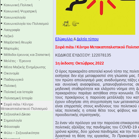
•
Κοινωνική Πολιτική
•
Κοινωνική Ψυχιατρική
•
Κοινωνιολογία
•
Κοινωνιολογία του Πολιτισμού
•
Λαογραφία
•
Λεξικό
Εξώφυλλο
&
Δελτίο τύπου
•
Μαρξιστική θεωρία
Σειρά mέta / Κέντρο Μετακαπιταλιστικού Πολιτι
•
Μαρτυρίες
•
Μέθοδοι έρευνας και Στατιστική
KΩΔΙΚΟΣ ΕΥΔΟΞΟΥ: 122078135
•
Μελέτες - Έρευνα
1η έκδοση: Oκτώβριος 2022
•
Μέσα Μαζικής Ενημέρωσης
Ο όρος πρεκαριάτο αποτελεί κοινό τόπο της πολι
•
Οικονομία
εισήγαγε δεν είχε μεταφραστεί στη γλώσσα μας.
•
Παιδαγωγικά
τον πρώτο απολογισμό μιας αναδυόμενης τάξης
και συνολική ανασφάλεια, μπαινοβγαίνοντας σ
•
Πολιτική
μηδενική σταθερότητα και ελάχιστο νόημα στη ζ
•
Πολιτική και Ιστορία
πρεκαριάτου παράγει αστάθεια στην κοινωνία. 
•
τους πρεκάριους η παρούσα μετάλλαξη του καπι
Πολιτισμική Ιστορία
έχουν οδηγήσει στη στοχοποίηση των μεταναστώ
•
Σειρά mέta / Κέντρο
είναι επιρρεπείς στους κινδύνους του πολιτικού
Μετακαπιταλιστικού Πολιτισμού
νέας πολιτικής η οποία θέτει τους φόβους και
•
Σεξουαλικό Δίκαιο
προοδευτικής στρατηγικής.
•
Σημειολογία
Σε έναν νέο πρόλογο για την παρούσα επικαιροπο
•
Φιλοσοφία
πολιτικές εξελίξεις της πανδημίας του COVID-19 
χρόνια κρίσης, δύο χρόνια πανδημίας και την πο
•
Φύλο – Σεξουαλικότητα
δραστικά τη θέση της εργασίας,
Το Πρεκαριάτο
δ
•