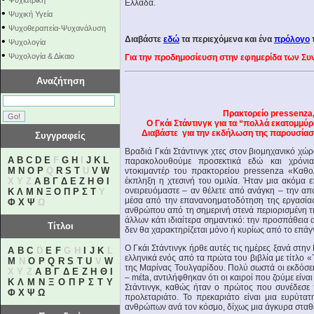
Ψυχιατρική
Ελλάδα.
•
Ψυχική Υγεία
•
Ψυχοθεραπεία-Ψυχανάλυση
Διαβάστε
εδώ
τα περιεχόμενα και ένα
πρόλογο
τ
•
Ψυχολογία
•
Ψυχολογία & Δίκαιο
Για την προδημοσίευση στην εφημερίδα των Σ
Αναζήτηση
Πρακτορείο pressenza
Ο Γκάι Στάντινγκ για τα “πολλά εκατομμύ
Διαβάστε για την εκδήλωση της παρουσίαση
Συγγραφείς
Βραδιά Γκάι Στάντινγκ χτες στον βιομηχανικό χώ
A
B
C
D
E
F
G
H
I
J
K
L
παρακολουθούμε προσεκτικά εδώ και χρόνια
M
N
O
P
Q
R
S
T
U
V
W
ντοκιμαντέρ του πρακτορείου pressenza «Καθο
X Y Z
Α
Β
Γ
Δ
Ε
Ζ
Η
Θ
Ι
έκπληξη η χτεσινή του ομιλία. Ήταν μια ακόμα 
ονειρευόμαστε – αν θέλετε από ανάγκη – την α
Κ
Λ
Μ
Ν
Ξ
Ο
Π
Ρ
Σ
Τ
Υ
μέσα από την επανανοηματοδότηση της εργασία
Φ
Χ
Ψ
Ω
ανθρώπου από τη σημερινή στενά περιορισμένη της
άλλων κάτι ιδιαίτερα σημαντικό: την προσπάθεια
Τίτλοι
δεν θα χαρακτηρίζεται μόνο ή κυρίως από το επάγγ
Ο Γκάι Στάντινγκ ήρθε αυτές τις ημέρες ξανά στην
A
B
C
D
E
F
G H
I
J
K
L
ελληνικά ενός από τα πρώτα του βιβλία με τίτλο 
M
N
O
P
Q
R
S
T
U
V
W
της Μαρίνας Τουλγαρίδου. Πολύ σωστά οι εκδόσει
X Y Z
Α
Β
Γ
Δ
Ε
Ζ
Η
Θ
Ι
– mέta, αντιλήφθηκαν ότι οι καιροί που ζούμε είν
Κ
Λ
Μ
Ν
Ξ
Ο
Π
Ρ
Σ
Τ
Υ
Στάντινγκ, καθώς ήταν ο πρώτος που συνέδεσε 
Φ
Χ
Ψ
Ω
προλεταριάτο. Το πρεκαριάτο είναι μια ευρύτ
ανθρώπων ανά τον κόσμο, δίχως μια άγκυρα σταθ