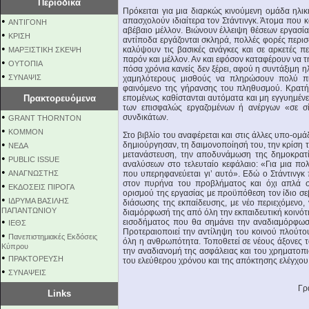
Περιοδικά
Πρόκειται για μια διαρκώς κινούμενη ομάδα ηλικι
•
απασχολούν ιδιαίτερα τον Στάντινγκ. Άτομα που 
ΑΝΤΙΓΟΝΗ
αβέβαιο μέλλον. Βιώνουν έλλειψη θέσεων εργασίας
•
ΚΡΙΣΗ
αντίποδα εργάζονται σκληρά, πολλές φορές περι
•
καλύψουν τις βασικές ανάγκες και σε αρκετές π
ΜΑΡΞΙΣΤΙΚΗ ΣΚΕΨΗ
παρόν και μέλλον. Αν και εφόσον καταφέρουν να 
•
ΟΥΤΟΠΙΑ
πόσα χρόνια κανείς δεν ξέρει, αφού η συντάξιμη η
•
ΣΥΝΑΨΙΣ
χαμηλότερους μισθούς να πληρώσουν πολύ πιο 
φαινόμενο της γήρανσης του πληθυσμού. Κρατήσ
Πρακτορευόμενα
επομένως καθίστανται αυτόματα και μη εγγυημένες
των επισφαλώς εργαζομένων ή ανέργων «σε σ
•
συνδικάτων.
GRANT THORNTON
•
KOMMON
Στο βιβλίο του αναφέρεται και στις άλλες υπο-ομ
•
δημιούργησαν, τη δαιμονοποίησή του, την κρίση 
NEΔΑ
μετανάστευση, την αποδυνάμωση της δημοκρατί
•
PUBLIC ISSUE
αναλύσεων στο τελευταίο κεφάλαιο: «Για μια πο
•
ΑΝΑΓΝΩΣΤΗΣ
που υπερηφανεύεται γι’ αυτό». Εδώ ο Στάντινγκ 
στον πυρήνα του προβλήματος και όχι απλά στ
•
ΕΚΔΟΣΕΙΣ ΠΙΡΟΓΑ
ορισμού της εργασίας με προϋπόθεση τον ίδιο σεβ
•
ΙΔΡΥΜΑ ΒΑΣΙΛΗΣ
διάσωσης της εκπαίδευσης, με νέο περιεχόμενο,
ΠΑΠΑΝΤΩΝΙΟΥ
διαμόρφωσή της από όλη την εκπαιδευτική κοινότ
•
εισοδήματος που θα σημάνει την αναδιαμόρφωσ
ΙΕΘΣ
Προτεραιοποιεί την αντίληψη του κοινού πλούτου
•
Πανεπιστημιακές Εκδόσεις
όλη η ανθρωπότητα. Τοποθετεί σε νέους άξονες τ
Κύπρου
την αναδιανομή της ασφάλειας και του χρηματοπι
•
ΠΡΑΚΤΟΡΕΥΣΗ
του ελεύθερου χρόνου και της απόκτησης ελέγχου 
•
ΣΥΝΑΨΕΙΣ
Γρά
Links