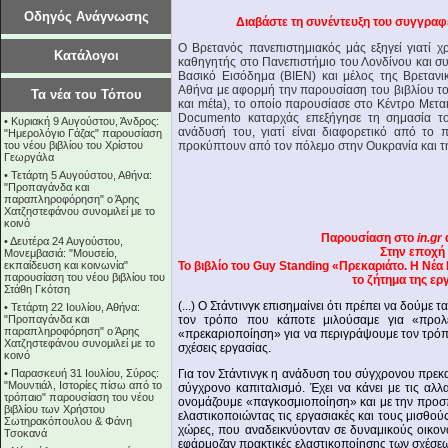
Οδηγός Ανάγνωσης
Διαβάστε τη συνέντευξη του συγγρα
O Βρετανός πανεπιστημιακός μάς εξηγεί γιατί χρ
Κατάλογοι
καθηγητής στο Πανεπιστήμιο του Λονδίνου και σ
Βασικό Εισόδημα (BIEN) και μέλος της Βρεταν
Αθήνα με αφορμή την παρουσίαση του βιβλίου του
Τα νέα του Τόπου
και mέta), το οποίο παρουσίασε στο Κέντρο Μετ
Documento καταρχάς επεξήγησε τη σημασία το
•
Κυριακή 9 Αυγούστου, Άνδρος:
ανάδυσή του, γιατί είναι διαφορετικό από το π
"Ημερολόγιο Γάζας" παρουσίαση
του νέου βιβλίου του Χρίστου
προκύπτουν από τον πόλεμο στην Ουκρανία και τη
Γεωργάλα
•
Τετάρτη 5 Αυγούστου, Αθήνα:
"Προπαγάνδα και
παραπληροφόρηση" ο Άρης
Χατζηστεφάνου συνομιλεί με το
κοινό
Παρουσίαση στο
in.gr
•
Δευτέρα 24 Αυγούστου,
Στην εποχή
Μονεμβασιά: "Μουσείο,
εκπαίδευση και κοινωνία"
Το βιβλίο του Guy Standing «Πρεκαριάτο. Η Νέα
παρουσίαση του νέου βιβλίου του
το ζήτημα της ε
Στάθη Γκότση
(...) Ο Στάντινγκ επισημαίνει ότι πρέπει να δούμε 
•
Τετάρτη 22 Ιουλίου, Αθήνα:
"Προπαγάνδα και
τον τρόπο που κάποτε μιλούσαμε για «προλε
παραπληροφόρηση" ο Άρης
«πρεκαριοποίηση» για να περιγράψουμε τον τρόπ
Χατζηστεφάνου συνομιλεί με το
σχέσεις εργασίας.
κοινό
•
Παρασκευή 31 Ιουλίου, Σύρος:
Για τον Στάντινγκ η ανάδυση του σύγχρονου πρε
"Μουντιάλ, Ιστορίες πίσω από το
σύγχρονο καπιταλισμό. Έχει να κάνει με τις αλλ
τρόπαιο" παρουσίαση του νέου
ονομάζουμε «παγκοσμιοποίηση» και με την προσπ
βιβλίου των Χρήστου
ελαστικοποιώντας τις εργασιακές και τους μισθού
Σωτηρακόπουλου & Φάνη
χώρες, που αναδεικνύονταν σε δυναμικούς οικον
Τσοκανά
εφάρμοζαν πρακτικές ελαστικοποίησης των σχέσεω