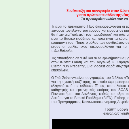
Συνέντευξη του συγγραφέα στον Κώστ
για το πρώτο επεισόδιο της νέα
Το πρεκαριάτο νιώθει σαν να
Τι είναι το πρεκαριάτο; Πώς διαμορφώνονται οι ε
χάνουμε τον έλεγχο του χρόνου και είμαστε σε μι
θα ήταν μια “πολιτική του παραδείσου” και πώς μπ
είναι το βασικό εισόδημα και ποια είναι τα κύρ
εφαρμογή του; Ποιος ο ρόλος των συνδικάτων στη
έχουν οι ομιλίες ενός οικονομολόγου για το
τίτλο
Eutopia
;
Τις απαντήσεις σε αυτά και άλλα ερωτήματα θα β
στον Κώστα Γούση και την Αγγελική K. Καραγε
Eteron “On Precarity”, μια vidcast σειρά συζη
επισφάλεια.
Ο Γκάι Στάντινγκ είναι συγγραφέας του βιβλίου «
για τη σχετική συζήτηση, το οποίο έχει μεταφρ
ελληνικά από τις εκδόσεις Τόπος, στο πλαίσιο 
καθηγητής και ερευνητικός εταίρος του SOAS
Πανεπιστήμιο του Λονδίνου, καθώς και ιδρυτι
Δικτύου για το Βασικό Εισόδημα (BIEN). Επίσης, ε
του Προγράμματος Κοινωνικοοικονομικής Ασφάλε
Γραπτή μορφή 
eteron.org
,
youth