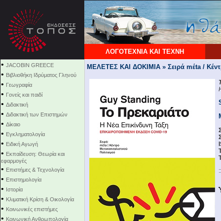
ΛΟΓΟΤΕΧΝΙΑ ΚΑΙ ΤΕΧΝΗ
•
JACOBIN GREECE
ΜΕΛΕΤΕΣ ΚΑΙ ΔΟΚΙΜΙΑ » Σειρά mέta / Κέντ
•
Βιβλιοθήκη Ιδρύματος Γληνού
•
Γεωγραφία
•
Γονείς και παιδί
•
Διδακτική
•
Διδακτική των Επιστημών
•
Δίκαιο
•
Εγκληματολογία
•
Ειδική Αγωγή
•
Εκπαίδευση: Θεωρία και
εφαρμογές
•
Επιστήμες & Τεχνολογία
:
•
Επιστημολογία
•
Ιστορία
•
Κλιματική Κρίση & Οικολογία
•
Κοινωνικές επιστήμες
•
Κοινωνική Ανθρωπολογία