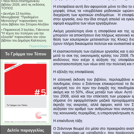
•
Νέοι τίτλοι επιστημονικού
βιβλίου 2026, από τις εκδόσεις
Η επισφάλεια αυτή δεν αφορούσε μόνο το ίδιο το
ΤΟΠΟΣ
μορφές όπως τα «συμβόλαια μηδενικών ωρών» –
•
Δευτέρα 13 Ιουλίου,
διαχείριση των κρατικών επιδομάτων. Η επισφάλε
Μονεμβασιά: "Προδομένο
στην εργασία, ενώ την ίδια στιγμή απειλεί να εγ
Μεσολόγγι" παρουσίαση του
αφορά κομμάτια των νέων εργαζομένων.
νέου βιβλίου του Σπύρου Αλεξίου
•
Παρασκευή 3 Ιουλίου, Γιάννενα:
Ακόμη μεγαλύτερη είναι η επισφάλεια και της ε
"Η τέχνη του πολέμου για την
μπορούν να αποκτήσουν ένα πλήρως κανονικό καθ
εξουσία" παρουσίαση του νέου
θέση των εσωτερικών μεταναστών της Κίνας) δ
βιβλίου του Δημήτρη Καλτσώνη
έχουν πλήρη δικαιώματα πολιτών και ουσιαστικά
Περισσότερα »
Η ελαστικοποίηση των σχέσεων εργασίας και η α
Το Γράμμα του Τόπου
μετά το σοκ της οικονομικής κρίσης του 2008. Πα
κινδύνους που ενέχει η αύξηση της επισφάλε
αποστασιοποίηση των νέων από την πολιτική και 
Η εξέλιξη της επισφάλειας
Η ελληνική έκδοση του βιβλίου, περιλαμβάνει 
πανδημίας όπου ο Στάντινγκ επικαιροποιεί τα δε
εκτίμησή του ότι πριν την έναρξη της πανδημί
ακόμη και το 50%, ιδίως μεταξύ των νέων. Αυτό 
του 2008, αλλά και την επέκταση των μορφών ε
σήμαινε ότι εφαρμόστηκαν μαζικά προγράμματα
έκρηξη της ανεργίας, αλλά έφεραν, κατά τον Σ
αύξησαν τον αριθμό των ανθρώπων που ανησυχού
της κοινωνικής πυραμίδας, η υπερσυγκέντρωση π
Η επικίνδυνη τάξη
Ο Στάντινγκ θεωρεί ότι μέσα στο πρεκαριάτο ανα
Δελτίο παραγγελίας
τους περιγράφει ως «αταβιστές», που προέρχονται