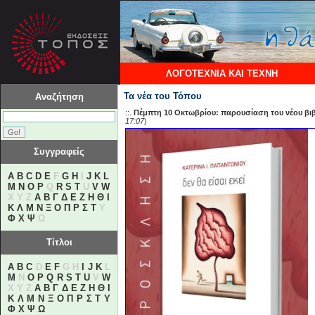
ΛΟΓΟΤΕΧΝΙΑ ΚΑΙ ΤΕΧΝΗ
Τα νέα του Τόπου
Αναζήτηση
::.
Πέμπτη 10 Οκτωβρίου: παρουσίαση του νέου βιβ
17:07
)
Συγγραφείς
A
B
C
D
E
F
G
H
I
J
K
L
M
N
O
P
Q
R
S
T
U
V
W
X Y Z
Α
Β
Γ
Δ
Ε
Ζ
Η
Θ
Ι
Κ
Λ
Μ
Ν
Ξ
Ο
Π
Ρ
Σ
Τ
Υ
Φ
Χ
Ψ
Ω
Τίτλοι
A
B
C
D
E
F
G H
I
J
K
L
M
N
O
P
Q
R
S
T
U
V
W
X Y Z
Α
Β
Γ
Δ
Ε
Ζ
Η
Θ
Ι
Κ
Λ
Μ
Ν
Ξ
Ο
Π
Ρ
Σ
Τ
Υ
Φ
Χ
Ψ
Ω