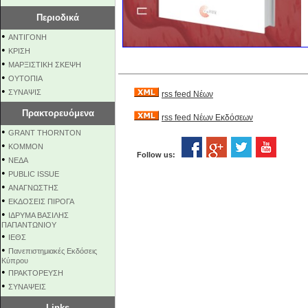
Περιοδικά
•
ΑΝΤΙΓΟΝΗ
•
ΚΡΙΣΗ
•
ΜΑΡΞΙΣΤΙΚΗ ΣΚΕΨΗ
•
ΟΥΤΟΠΙΑ
•
ΣΥΝΑΨΙΣ
rss feed Νέων
Πρακτορευόμενα
rss feed Νέων Εκδόσεων
•
GRANT THORNTON
•
KOMMON
Follow us:
•
NEΔΑ
•
PUBLIC ISSUE
•
ΑΝΑΓΝΩΣΤΗΣ
•
ΕΚΔΟΣΕΙΣ ΠΙΡΟΓΑ
•
ΙΔΡΥΜΑ ΒΑΣΙΛΗΣ
ΠΑΠΑΝΤΩΝΙΟΥ
•
ΙΕΘΣ
•
Πανεπιστημιακές Εκδόσεις
Κύπρου
•
ΠΡΑΚΤΟΡΕΥΣΗ
•
ΣΥΝΑΨΕΙΣ
Links