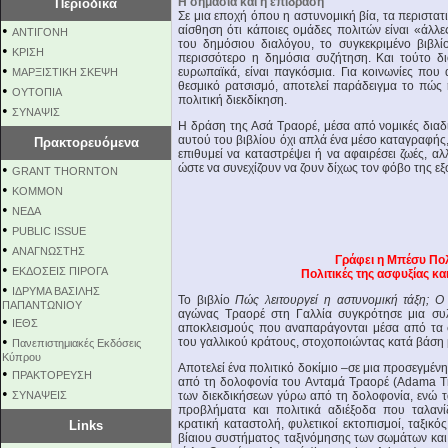
Η σημασία και η επίδραση
Περιοδικά
Σε μια εποχή όπου η αστυνομική βία, τα περιστα
•
αίσθηση ότι κάποιες ομάδες πολιτών είναι «άλλε
ΑΝΤΙΓΟΝΗ
του δημόσιου διαλόγου, το συγκεκριμένο βιβλί
•
ΚΡΙΣΗ
περισσότερο η δημόσια συζήτηση. Και τούτο διό
•
ευρωπαϊκά, είναι παγκόσμια. Για κοινωνίες που 
ΜΑΡΞΙΣΤΙΚΗ ΣΚΕΨΗ
θεσμικό ρατσισμό, αποτελεί παράδειγμα το πώς
•
ΟΥΤΟΠΙΑ
πολιτική διεκδίκηση.
•
ΣΥΝΑΨΙΣ
Η δράση της Ασά Τραορέ, μέσα από νομικές διαδικ
αυτού του βιβλίου όχι απλά ένα μέσο καταγραφής
Πρακτορευόμενα
επιθυμεί να καταστρέψει ή να αφαιρέσει ζωές, α
•
ώστε να συνεχίζουν να ζουν δίχως τον φόβο της εξο
GRANT THORNTON
•
KOMMON
•
NEΔΑ
•
PUBLIC ISSUE
•
ΑΝΑΓΝΩΣΤΗΣ
Γράφει η Μπέσυ Πο
•
ΕΚΔΟΣΕΙΣ ΠΙΡΟΓΑ
Πολιτικές της ασφυξίας κα
•
ΙΔΡΥΜΑ ΒΑΣΙΛΗΣ
Το βιβλίο
Πώς λειτουργεί η αστυνομική τάξη; 
ΠΑΠΑΝΤΩΝΙΟΥ
αγώνας Τραορέ στη Γαλλία συγκρότησε μια συλ
•
ΙΕΘΣ
αποκλεισμούς που αναπαράγονται μέσα από τα 
•
του γαλλικού κράτους, στοχοποιώντας κατά βάση 
Πανεπιστημιακές Εκδόσεις
Κύπρου
Αποτελεί ένα πολιτικό δοκίμιο –σε μια προσεγμέ
•
ΠΡΑΚΤΟΡΕΥΣΗ
από τη δολοφονία του Ανταμά Τραορέ (Adama Trao
•
ΣΥΝΑΨΕΙΣ
των διεκδικήσεων γύρω από τη δολοφονία, ενώ τ
προβλήματα και πολιτικά αδιέξοδα που ταλανί
κρατική καταστολή, φυλετικοί εκτοπισμοί, ταξικ
Links
βίαιου συστήματος ταξινόμησης των σωμάτων και