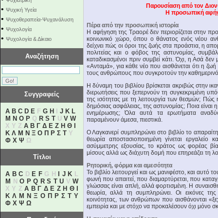
Ψυχιατρική
Παρουσίαση από τον Διον
•
Ψυχική Υγεία
Η προσωπική αφήγ
•
Ψυχοθεραπεία-Ψυχανάλυση
Πέρα από την προσωπική ιστορία
•
Ψυχολογία
Η αφήγηση της Τραορέ δεν περιορίζεται στην πρ
•
κοινωνικό χώρο, όπου ο θάνατος ενός νέου ανθ
Ψυχολογία & Δίκαιο
δείχνει πώς οι όροι της ζωής στα προάστια, η α
πολιτείας και ο φόβος της αστυνομίας, συμβά
Αναζήτηση
καταδικασμένοι πριν συμβεί κάτι. Όχι, η Ασά δεν
«Ανταμά», για κάθε νέο που αισθάνεται ότι η ζωή 
τους ανθρώπους που συγκροτούν την καθημερινό
Η δύναμη του βιβλίου βρίσκεται ακριβώς στην ικα
διερωτήσεις που ξεπερνούν τη συγκεκριμένη υπόθε
Συγγραφείς
της ισότητας με τη λειτουργία των θεσμών; Πώς 
δημόσιας ασφάλειας, της αστυνομίας; Ποια είναι 
A
B
C
D
E
F
G
H
I
J
K
L
ενημέρωσης; Όλα αυτά τα ερωτήματα αναδύο
M
N
O
P
Q
R
S
T
U
V
W
παραμένουν άμεσα, πιεστικά.
X Y Z
Α
Β
Γ
Δ
Ε
Ζ
Η
Θ
Ι
Ο Λαγκανερί συμπληρώνει στο βιβλίο το απαραίτη
Κ
Λ
Μ
Ν
Ξ
Ο
Π
Ρ
Σ
Τ
Υ
θεωρία αποστασιοποιημένη γίνεται εργαλείο κ
Φ
Χ
Ψ
Ω
ασύμμετρης εξουσίας, το κράτος ως φορέας βί
μίσους αλλά ως διάχυτη δομή που επηρεάζει τη λο
Τίτλοι
Ρητορική, φόρμα και αμεσότητα
Το βιβλίο λειτουργεί και ως μανιφέστο, και αυτό το
A
B
C
D
E
F
G H
I
J
K
L
φωνή που απαιτεί, που διαμαρτύρεται, που καταγ
M
N
O
P
Q
R
S
T
U
V
W
γλώσσας είναι απλή, αλλά φορτισμένη. Η συναισ
X Y Z
Α
Β
Γ
Δ
Ε
Ζ
Η
Θ
Ι
θεωρία, αλλά τη συμπληρώνει. Οι εικόνες της
Κ
Λ
Μ
Ν
Ξ
Ο
Π
Ρ
Σ
Τ
Υ
κοινότητας, των ανθρώπων που αισθάνονται «ξε
Φ
Χ
Ψ
Ω
εμπειρία και με στόχο να προκαλέσουν όχι μόνο σ