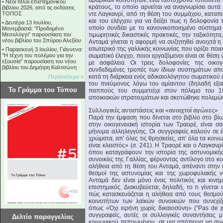
αραβικών κοινοτήτων, ενώ ταυτόχρονα τοποθετεί 
•
Νέοι τίτλοι επιστημονικού
κράτους, το οποίο αρνείται να αναγνωρίσει αυτά
βιβλίου 2026, από τις εκδόσεις
ΤΟΠΟΣ
ντε Λαγκανρί, από τη θέση του συμμάχου, καταπιάν
και του ελέγχου για να δείξει πως η δολοφονία 
•
Δευτέρα 13 Ιουλίου,
οποίο συνδέει με το κανονικοποιημένο σύστημα
Μονεμβασιά: "Προδομένο
Μεσολόγγι" παρουσίαση του
τιμωρητικές δικαστικές πρακτικές, την ταξικότητ
νέου βιβλίου του Σπύρου Αλεξίου
Ανταμά γίνεται η αφορμή να συζητηθεί ανοιχτά 
εσωτερικό της γαλλικής κοινωνίας που ορίζει ποιε
•
Παρασκευή 3 Ιουλίου, Γιάννενα:
"Η τέχνη του πολέμου για την
σωματικό έλεγχο, ποιοι εργαζόμενοι είναι σε θέση
εξουσία" παρουσίαση του νέου
με ασφάλεια. Οι τρεις δολοφονίες της οικογ
βιβλίου του Δημήτρη Καλτσώνη
συνδεδεμένες τροπές των ίδιων συστημάτων απ
κατά τη διάρκεια ενός αδικαιολόγητου σωματικού 
Περισσότερα »
του πνεύμονος λόγω του αμίαντου (δηλαδή εξαι
Το Γράμμα του Τόπου
παππούς του συμμετείχε στον πόλεμο του 1
αποικιακών στρατευμάτων και σκοτώθηκε πολεμώντ
Συλλογικές αντιστάσεις και «ανοιχτοί αγώνες»
Παρά την έμφαση που δίνεται στο βιβλίο στο βίω
στην οικογενειακή ιστορία των Τραορέ, είναι
μήνυμα αλληλεγγύης. Οι συγγραφείς καλούν σε 
χρώματα, απ’ όλες τις θρησκείες, απ’ όλα τα κοι
είναι κλειστός» (σ. 241). Η Τραορέ και ο Λαγκα
όπου καταγράφουν την ιστορία της αστυνομικής
συνοικίες της Γαλλίας, φέρνοντας αντίλογο στο κ
αλήθεια από τη θέση του Ανταμά, απέναντι στην 
θεσμοί της αστυνομίας και της χωροφυλακής ν
Ανταμά δεν είναι μόνο ένας πολιτικός και κιν
επιστημικός. Διακυβεύεται, δηλαδή, το τι γίνετα
πώς κατασκευάζεται η αλήθεια από τους θεσμού
κοινοτήτων των λαϊκών συνοικιών που συνεχί
όπως «Όχι ειρήνη χωρίς δικαιοσύνη» (“Pas de ju
συγγραφείς, αυτές οι συλλογικές συναντήσεις
Δελτίο παραγγελίας
κοινωνικού πεπρωμένου, σε μια απόπειρα να σ