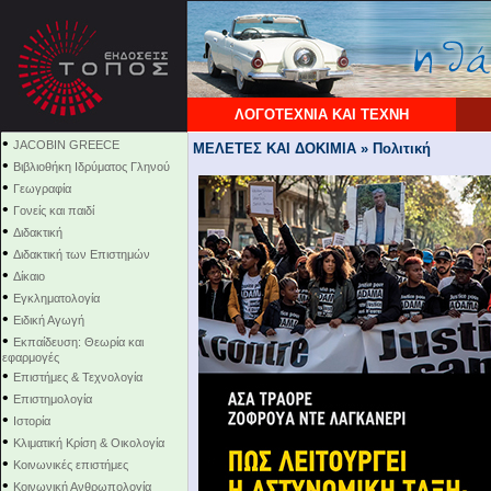
ΛΟΓΟΤΕΧΝΙΑ ΚΑΙ ΤΕΧΝΗ
•
JACOBIN GREECE
ΜΕΛΕΤΕΣ ΚΑΙ ΔΟΚΙΜΙΑ » Πολιτική
•
Βιβλιοθήκη Ιδρύματος Γληνού
•
Γεωγραφία
•
Γονείς και παιδί
•
Διδακτική
•
Διδακτική των Επιστημών
•
Δίκαιο
•
Εγκληματολογία
•
Ειδική Αγωγή
•
Εκπαίδευση: Θεωρία και
εφαρμογές
•
Επιστήμες & Τεχνολογία
•
Επιστημολογία
•
Ιστορία
•
Κλιματική Κρίση & Οικολογία
•
Κοινωνικές επιστήμες
•
Κοινωνική Ανθρωπολογία