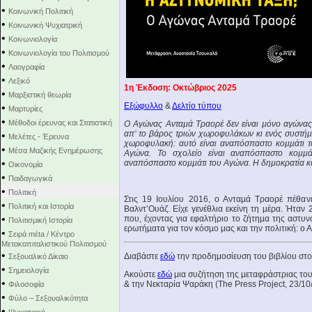
•
Κοινωνική Πολιτική
•
Κοινωνική Ψυχιατρική
•
Κοινωνιολογία
•
Κοινωνιολογία του Πολιτισμού
•
Λαογραφία
•
Λεξικό
1η Έκδοση: Οκτώβριος 2025
•
Μαρξιστική θεωρία
Εξώφυλλο
&
Δελτίο τύπου
•
Μαρτυρίες
•
Μέθοδοι έρευνας και Στατιστική
Ο Αγώνας Ανταµά Τραορέ δεν είναι µόνο αγώνας
απ’ το βάρος τριών χωροφυλάκων κι ενός συστήµα
•
Μελέτες - Έρευνα
χωροφυλακή: αυτό είναι αναπόσπαστο κοµµάτι τ
•
Μέσα Μαζικής Ενημέρωσης
Αγώνα. Το σχολείο είναι αναπόσπαστο κοµµά
•
αναπόσπαστο κοµµάτι του Αγώνα. Η δηµοκρατία κα
Οικονομία
•
Παιδαγωγικά
•
Πολιτική
Στις 19 Ιουλίου 2016, ο Ανταµά Τραορέ πέθα
•
Πολιτική και Ιστορία
Βαλντ’Ουάζ. Είχε γενέθλια εκείνη τη µέρα. Ήταν 2
•
που, έχοντας για εφαλτήριο το ζήτηµα της αστυνο
Πολιτισμική Ιστορία
ερωτήµατα για τον κόσµο µας και την πολιτική: ο
•
Σειρά mέta / Κέντρο
Μετακαπιταλιστικού Πολιτισμού
•
Διαβάστε
εδώ
την προδημοσίευση του βιβλίου στ
Σεξουαλικό Δίκαιο
•
Σημειολογία
Aκούστε
εδώ
μια συζήτηση της μεταφράστριας του
•
& την Νεκταρία Ψαράκη (The Press Project, 23/10
Φιλοσοφία
•
Φύλο – Σεξουαλικότητα
•