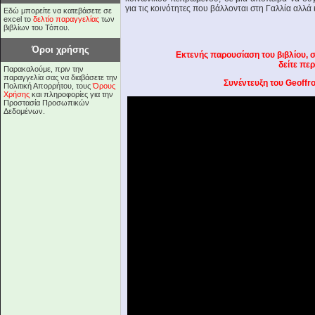
για τις κοινότητες που βάλλονται στη Γαλλία αλλά 
Εδώ μπορείτε να κατεβάσετε σε
excel το
δελτίο παραγγελίας
των
βιβλίων του Τόπου.
Όροι χρήσης
Εκτενής παρουσίαση του βιβλίου, σ
δείτε πε
Παρακαλούμε, πριν την
παραγγελία σας να διαβάσετε την
Συνέντευξη του Geoffr
Πολιτική Απορρήτου, τους
Όρους
Χρήσης
και πληροφορίες για την
Προστασία Προσωπικών
Δεδομένων.