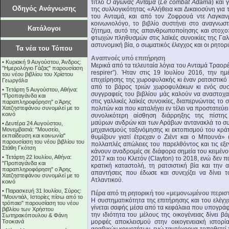
τίτλο
Ο αγώνας Ανταμά
(
Le combat Adama
) και
Οδηγός Ανάγνωσης
της συλλογικότητας «Αλήθεια και Δικαιοσύνη για 
του Ανταμά, και από τον Ζοφρουά ντε Λαγκανρ
κοινωνιολόγο, το βιβλίο συστήνει στο αναγνωσ
Κατάλογοι
ζήτημα, αυτό της απανθρωποποίησης και στοχο
φτωχών πληθυσμών στις λαϊκές συνοικίες της Γα
αστυνομική βία, ο σωματικός έλεγχος και οι ρητορ
Τα νέα του Τόπου
Αναπνοές υπό επιτήρηση
•
Κυριακή 9 Αυγούστου, Άνδρος:
Μερικά από τα τελευταία λόγια του Ανταμά Τραορέ
"Ημερολόγιο Γάζας" παρουσίαση
respirer”). Ήταν στις 19 Ιουλίου 2016, την η
του νέου βιβλίου του Χρίστου
επιχείρησης της χωροφυλακής κι έναν ρατσιστικό
Γεωργάλα
από το βάρος τριών χωροφυλάκων κι ενός συστ
•
Τετάρτη 5 Αυγούστου, Αθήνα:
συγγραφείς του βιβλίου μάς καλούν να αναστοχ
"Προπαγάνδα και
στις γαλλικές λαϊκές συνοικίες, διαπερνώντας τ
παραπληροφόρηση" ο Άρης
Χατζηστεφάνου συνομιλεί με το
πολιτών και που καταλήγει εν τέλει να προστατεύε
κοινό
συνολικότερη αίσθηση διάρρηξης της πίστ
μαύρων ανδρών και των Αράβων αντανακλά το συν
•
Δευτέρα 24 Αυγούστου,
Μονεμβασιά: "Μουσείο,
μηχανισμούς ταξινόμησης κι εκτοπισμού του κρά
εκπαίδευση και κοινωνία"
θυμίζουν γιατί έτρεχαν ο Ζιέντ και ο Μπουνά» 
παρουσίαση του νέου βιβλίου του
πολλαπλές απώλειες του παρελθόντος και τις εξε
Στάθη Γκότση
κάνουν αναδρομές σε διάφορα σημεία του κειμένου
•
Τετάρτη 22 Ιουλίου, Αθήνα:
2017 και του Κλετόν (Clayton) το 2018, ενώ δεν
"Προπαγάνδα και
κρατική καταστολή, τη ρατσιστική βία και την 
παραπληροφόρηση" ο Άρης
απαντήσεις που έδωσε και συνεχίζει να δίνει 
Χατζηστεφάνου συνομιλεί με το
Ατλαντικού.
κοινό
•
Παρασκευή 31 Ιουλίου, Σύρος:
Πέρα από τη ρητορική του «μεμονωμένου περισ
"Μουντιάλ, Ιστορίες πίσω από το
Η συστηματικότητα της επιτήρησης και του ελέ
τρόπαιο" παρουσίαση του νέου
γίνεται σαφής μέσα από τα κεφάλαια που υπογράφ
βιβλίου των Χρήστου
την ιδιότητα του μέλους της οικογένειας δίνει 
Σωτηρακόπουλου & Φάνη
Τσοκανά
μορφές αποκλεισμού στην οικογενειακή ιστορί