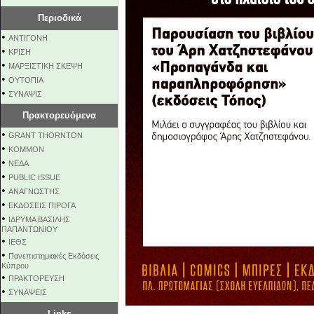
Περιοδικά
•
ΑΝΤΙΓΟΝΗ
•
ΚΡΙΣΗ
•
ΜΑΡΞΙΣΤΙΚΗ ΣΚΕΨΗ
•
ΟΥΤΟΠΙΑ
•
ΣΥΝΑΨΙΣ
Πρακτορευόμενα
•
GRANT THORNTON
•
KOMMON
•
NEΔΑ
•
PUBLIC ISSUE
•
ΑΝΑΓΝΩΣΤΗΣ
•
ΕΚΔΟΣΕΙΣ ΠΙΡΟΓΑ
•
ΙΔΡΥΜΑ ΒΑΣΙΛΗΣ
ΠΑΠΑΝΤΩΝΙΟΥ
•
ΙΕΘΣ
•
Πανεπιστημιακές Εκδόσεις
Κύπρου
•
ΠΡΑΚΤΟΡΕΥΣΗ
•
ΣΥΝΑΨΕΙΣ
Links