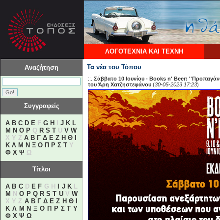
ΛΟΓΟΤΕΧΝΙΑ ΚΑΙ ΤΕΧΝΗ
Τα νέα του Τόπου
Αναζήτηση
::.
Σάββατο 10 Ιουνίου - Books n' Beer: ''Προπαγ
του Άρη Χατζηστεφάνου
(
30-05-2023 17:23
)
Συγγραφείς
A
B
C
D
E
F
G
H
I
J
K
L
M
N
O
P
Q
R
S
T
U
V
W
X Y Z
Α
Β
Γ
Δ
Ε
Ζ
Η
Θ
Ι
Κ
Λ
Μ
Ν
Ξ
Ο
Π
Ρ
Σ
Τ
Υ
Φ
Χ
Ψ
Ω
Τίτλοι
A
B
C
D
E
F
G H
I
J
K
L
M
N
O
P
Q
R
S
T
U
V
W
X Y Z
Α
Β
Γ
Δ
Ε
Ζ
Η
Θ
Ι
Κ
Λ
Μ
Ν
Ξ
Ο
Π
Ρ
Σ
Τ
Υ
Φ
Χ
Ψ
Ω