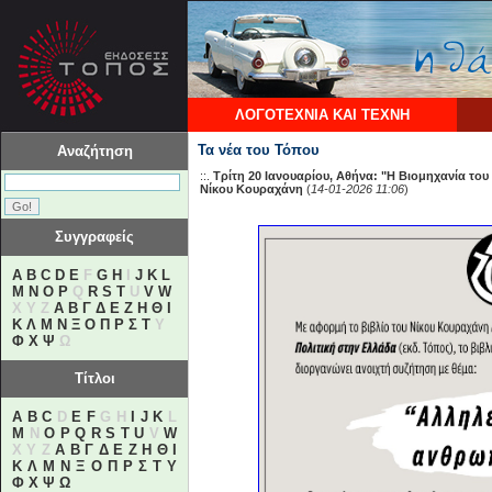
ΛΟΓΟΤΕΧΝΙΑ ΚΑΙ ΤΕΧΝΗ
Τα νέα του Τόπου
Αναζήτηση
::.
Τρίτη 20 Ιανουαρίου, Αθήνα: "Η Βιομηχανία το
Νίκου Κουραχάνη
(
14-01-2026 11:06
)
Συγγραφείς
A
B
C
D
E
F
G
H
I
J
K
L
M
N
O
P
Q
R
S
T
U
V
W
X Y Z
Α
Β
Γ
Δ
Ε
Ζ
Η
Θ
Ι
Κ
Λ
Μ
Ν
Ξ
Ο
Π
Ρ
Σ
Τ
Υ
Φ
Χ
Ψ
Ω
Τίτλοι
A
B
C
D
E
F
G H
I
J
K
L
M
N
O
P
Q
R
S
T
U
V
W
X Y Z
Α
Β
Γ
Δ
Ε
Ζ
Η
Θ
Ι
Κ
Λ
Μ
Ν
Ξ
Ο
Π
Ρ
Σ
Τ
Υ
Φ
Χ
Ψ
Ω