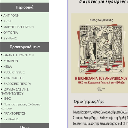
Περιοδικά
•
ΑΝΤΙΓΟΝΗ
•
ΚΡΙΣΗ
•
ΜΑΡΞΙΣΤΙΚΗ ΣΚΕΨΗ
•
ΟΥΤΟΠΙΑ
•
ΣΥΝΑΨΙΣ
Πρακτορευόμενα
•
GRANT THORNTON
•
KOMMON
•
NEΔΑ
•
PUBLIC ISSUE
•
ΑΝΑΓΝΩΣΤΗΣ
•
ΕΚΔΟΣΕΙΣ ΠΙΡΟΓΑ
•
ΙΔΡΥΜΑ ΒΑΣΙΛΗΣ
ΠΑΠΑΝΤΩΝΙΟΥ
•
ΙΕΘΣ
•
Πανεπιστημιακές Εκδόσεις
Κύπρου
•
ΠΡΑΚΤΟΡΕΥΣΗ
•
ΣΥΝΑΨΕΙΣ
Links