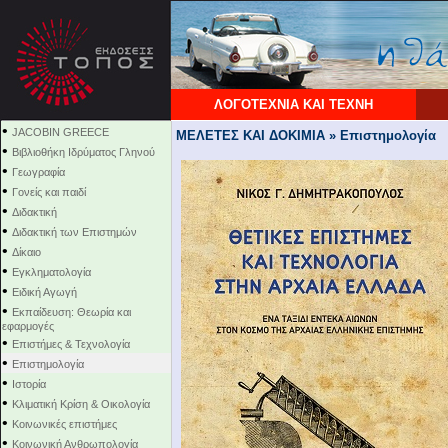
ΛΟΓΟΤΕΧΝΙΑ ΚΑΙ ΤΕΧΝΗ
•
JACOBIN GREECE
ΜΕΛΕΤΕΣ ΚΑΙ ΔΟΚΙΜΙΑ » Επιστημολογία
•
Βιβλιοθήκη Ιδρύματος Γληνού
•
Γεωγραφία
•
Γονείς και παιδί
•
Διδακτική
•
Διδακτική των Επιστημών
•
Δίκαιο
•
Εγκληματολογία
•
Ειδική Αγωγή
•
Εκπαίδευση: Θεωρία και
εφαρμογές
•
Επιστήμες & Τεχνολογία
•
Επιστημολογία
•
Ιστορία
•
Κλιματική Κρίση & Οικολογία
•
Κοινωνικές επιστήμες
•
Κοινωνική Ανθρωπολογία