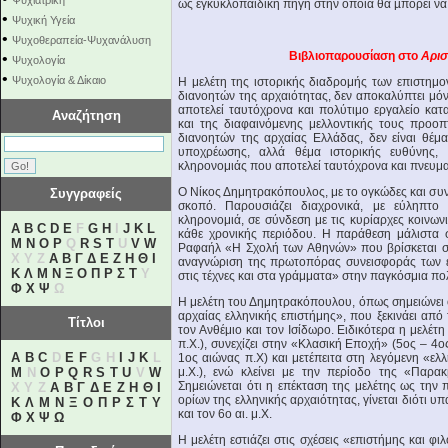
Ψυχιατρική
ως εγκυκλοπαιδική πηγή στην οποία θα µπορεί να 
•
Ψυχική Υγεία
•
Ψυχοθεραπεία-Ψυχανάλυση
Βιβλιοπαρουσίαση στο
Αρισ
•
Ψυχολογία
•
Ψυχολογία & Δίκαιο
Η μελέτη της ιστορικής διαδρομής των επιστημο
διανοητών της αρχαιότητας, δεν αποκαλύπτει μόν
αποτελεί ταυτόχρονα και πολύτιμο εργαλείο κα
Αναζήτηση
και της διαφαινόμενης μελλοντικής τους προοπ
διανοητών της αρχαίας Ελλάδας, δεν είναι θέμ
υποχρέωσης, αλλά θέμα ιστορικής ευθύνης, γ
κληρονομιάς που αποτελεί ταυτόχρονα και πνευμ
Ο Νίκος Δημητρακόπουλος, με το ογκώδες και συν
Συγγραφείς
σκοπό. Παρουσιάζει διαχρονικά, με εύληπτο
κληρονομιά, σε σύνδεση με τις κυρίαρχες κοινωνι
A
B
C
D
E
F
G
H
I
J
K
L
κάθε χρονικής περιόδου. Η παράθεση μάλιστα 
M
N
O
P
Q
R
S
T
U
V
W
Ραφαήλ «Η Σχολή των Αθηνών» που βρίσκεται σ
X Y Z
Α
Β
Γ
Δ
Ε
Ζ
Η
Θ
Ι
αναγνώριση της πρωτοπόρας συνεισφοράς των ελ
Κ
Λ
Μ
Ν
Ξ
Ο
Π
Ρ
Σ
Τ
Υ
στις τέχνες και στα γράμματα» στην παγκόσμια πολ
Φ
Χ
Ψ
Ω
Η μελέτη του Δημητρακόπουλου, όπως σημειώνει ο 
αρχαίας ελληνικής επιστήμης», που ξεκινάει από
Τίτλοι
τον Ανθέμιο και τον Ισίδωρο. Ειδικότερα η μελέτ
π.Χ.), συνεχίζει στην «Κλασική Εποχή» (5ος – 4ο
A
B
C
D
E
F
G H
I
J
K
L
1ος αιώνας π.Χ) και μετέπειτα στη λεγόμενη «
M
N
O
P
Q
R
S
T
U
V
W
μ.Χ.), ενώ κλείνει με την περίοδο της «Παρα
Σημειώνεται ότι η επέκταση της μελέτης ως την
X Y Z
Α
Β
Γ
Δ
Ε
Ζ
Η
Θ
Ι
ορίων της ελληνικής αρχαιότητας, γίνεται διότι υ
Κ
Λ
Μ
Ν
Ξ
Ο
Π
Ρ
Σ
Τ
Υ
και τον 6ο αι. μ.Χ.
Φ
Χ
Ψ
Ω
Η μελέτη εστιάζει στις σχέσεις «επιστήμης και φ