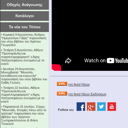
Οδηγός Ανάγνωσης
Κατάλογοι
Τα νέα του Τόπου
•
Κυριακή 9 Αυγούστου, Άνδρος:
"Ημερολόγιο Γάζας" παρουσίαση
του νέου βιβλίου του Χρίστου
Γεωργάλα
•
Τετάρτη 5 Αυγούστου, Αθήνα:
"Προπαγάνδα και
παραπληροφόρηση" ο Άρης
Χατζηστεφάνου συνομιλεί με το
κοινό
•
Δευτέρα 24 Αυγούστου,
Μονεμβασιά: "Μουσείο,
εκπαίδευση και κοινωνία"
παρουσίαση του νέου βιβλίου του
Στάθη Γκότση
rss feed Νέων
•
Τετάρτη 22 Ιουλίου, Αθήνα:
"Προπαγάνδα και
rss feed Νέων Εκδόσεων
παραπληροφόρηση" ο Άρης
Χατζηστεφάνου συνομιλεί με το
κοινό
•
Παρασκευή 31 Ιουλίου, Σύρος:
Follow us:
"Μουντιάλ, Ιστορίες πίσω από το
τρόπαιο" παρουσίαση του νέου
βιβλίου των Χρήστου
Σωτηρακόπουλου & Φάνη
Τσοκανά