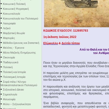
•
Κοινωνική Πολιτική
•
Κοινωνική Ψυχιατρική
•
Κοινωνιολογία
•
Κοινωνιολογία του Πολιτισμού
•
Λαογραφία
•
Λεξικό
ΚΩΔΙΚΟΣ ΕΥΔΟΞΟΥ: 112695793
•
Μαρξιστική θεωρία
1η έκδοση: Ιούλιος 2022
•
Μαρτυρίες
•
Μέθοδοι έρευνας και Στατιστική
Εξώφυλλο
&
Δελτίο τύπου
•
Μελέτες - Έρευνα
Από το Θαλή και τον
•
Μέσα Μαζικής Ενημέρωσης
τον Ανθέμιο
•
Οικονομία
•
Παιδαγωγικά
Ποιοι ήταν οι µεγάλοι διανοητές που συνέβαλαν
και της Τεχνολογίας στην Αρχαία Ελλάδα; Ποια ήτ
•
Πολιτική
•
Πολιτική και Ιστορία
Η παρούσα µελέτη µας επιτρέπει να γνωρίσουµε
•
επιστήµης και τεχνολογίας (εκ των οποίων τους 
Πολιτισμική Ιστορία
τον 6ο αιώνα µ.Χ.
•
Σειρά mέta / Κέντρο
Μετακαπιταλιστικού Πολιτισμού
Η παρουσίαση και ανάλυση του έργου των µεγάλω
•
Σεξουαλικό Δίκαιο
στο ιστορικό, κοινωνικό, πολιτικό και οικονοµικό 
και φιλοσοφίας, επιστήµης και θρησκείας, επ
•
Σημειολογία
πειράµατος.
•
Φιλοσοφία
Ένα βιβλίο αναφοράς, που απευθύνεται σε κά
•
Φύλο – Σεξουαλικότητα
εκπαιδευτικό, φοιτητή και µεταπτυχιακό φοιτητή, γ
•