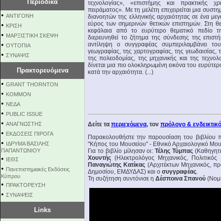
Περιοδικά
τεχνολογίας», «επιστήμης και πρακτικής χρ
πειράματος». Με τη μελέτη επιχειρείται μια συσ
•
ΑΝΤΙΓΟΝΗ
διανοητών της ελληνικής αρχαιότητας σε ένα μ
εύρος των σημερινών θετικών επιστημών. Στη θ
•
ΚΡΙΣΗ
κεφάλαια από το ευρύτερο θεματικό πεδίο τη
•
ΜΑΡΞΙΣΤΙΚΗ ΣΚΕΨΗ
διερευνηθεί το ζήτημα της σύνδεσης της επιστ
•
αντίληψη ο συγγραφέας συμπεριλαμβάνει του
ΟΥΤΟΠΙΑ
γεωγραφίας, της χαρτογραφίας, της γεωδαισίας, τη
•
ΣΥΝΑΨΙΣ
της πολεοδομίας, της μηχανικής και της τεχνολ
δίνεται μια πιο ολοκληρωμένη εικόνα του ευρύτε
Πρακτορευόμενα
κατά την αρχαιότητα. (...)
•
GRANT THORNTON
•
KOMMON
•
NEΔΑ
•
PUBLIC ISSUE
•
ΑΝΑΓΝΩΣΤΗΣ
Δείτε τα
περιεχόμενα
, τον
πρόλογο & ενδεικτικ
•
ΕΚΔΟΣΕΙΣ ΠΙΡΟΓΑ
Παρακολουθήστε την παρουσίαση του βιβλίου π
•
ΙΔΡΥΜΑ ΒΑΣΙΛΗΣ
"Κήπος του Μουσείου" - Εθνικό Αρχαιολογικό Μου
ΠΑΠΑΝΤΩΝΙΟΥ
Για το βιβλίο μίλησαν οι:
Τέλης Τύμπας
(Καθηγητή
•
Χουντής
(Ηλεκτρολόγος Μηχανικός, Πολιτικός
ΙΕΘΣ
Παναγιώτης Κατίκας
(Αρχιτέκτων Μηχανικός, 
•
Πανεπιστημιακές Εκδόσεις
Δημοσίου, ΕΜΔΥΔΑΣ) και ο
συγγραφέας
.
Κύπρου
Τη συζήτηση συντόνισε η
Δέσποινα Σπανού
(Νομι
•
ΠΡΑΚΤΟΡΕΥΣΗ
•
ΣΥΝΑΨΕΙΣ
Links