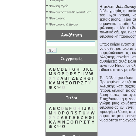
Ψυχιατρική
•
Ψυχική Υγεία
Η μελέτη
JohnDewey:
βιβλιογραφία, η οποία
•
Ψυχοθεραπεία-Ψυχανάλυση
του Τζων Ντιούι, κ
•
Ψυχολογία
εκπαίδευσης. Πέρα απ
•
σημαντικό επειδή λ
Ψυχολογία & Δίκαιο
φιλοσοφίας. Με μία δι
πολιτικό σήμερα, ενώ 
Αναζήτηση
φιλοσοφική παράδοση
Όπως καίρια εντοπίζε
να υιοθετήσει άκριτα 
συμφιλιώσουν τις εσω
Αλεξάκης αρνείται ν
Συγγραφείς
αυθαίρετες αλλά βολι
έργο του Ντιούι σε όλ
A
B
C
D
E
F
G
H
I
J
K
L
ειδικό και στον μη ειδ
M
N
O
P
Q
R
S
T
U
V
W
Το βιβλίο χωρίζετα
X Y Z
Α
Β
Γ
Δ
Ε
Ζ
Η
Θ
Ι
Προκειμένου να εξετά
Κ
Λ
Μ
Ν
Ξ
Ο
Π
Ρ
Σ
Τ
Υ
Αλεξάκης κατ’ αρχάς
Φ
Χ
Ψ
Ω
Ντιούι, δηλαδή τις συ
βάση αυτές, καταγρ
Τίτλοι
Στοιχίζοντας τη φιλοσ
γνώμη μιας κοινότητα
φιλοσοφίας εν γένει:
A
B
C
D
E
F
G H
I
J
K
L
προσφέρει λύσεις στα
M
N
O
P
Q
R
S
T
U
V
W
συμπίπτει με το συνη
X Y Z
Α
Β
Γ
Δ
Ε
Ζ
Η
Θ
Ι
χυδαιότητα της αγοράς
Κ
Λ
Μ
Ν
Ξ
Ο
Π
Ρ
Σ
Τ
Υ
Φ
Χ
Ψ
Ω