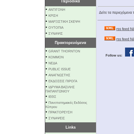
Περιοδικά
•
ΑΝΤΙΓΟΝΗ
Δείτε τα περιεχόμενα 
•
ΚΡΙΣΗ
•
ΜΑΡΞΙΣΤΙΚΗ ΣΚΕΨΗ
•
ΟΥΤΟΠΙΑ
rss feed Ν
•
ΣΥΝΑΨΙΣ
rss feed 
Πρακτορευόμενα
•
GRANT THORNTON
Follow us:
•
KOMMON
•
NEΔΑ
•
PUBLIC ISSUE
•
ΑΝΑΓΝΩΣΤΗΣ
•
ΕΚΔΟΣΕΙΣ ΠΙΡΟΓΑ
•
ΙΔΡΥΜΑ ΒΑΣΙΛΗΣ
ΠΑΠΑΝΤΩΝΙΟΥ
•
ΙΕΘΣ
•
Πανεπιστημιακές Εκδόσεις
Κύπρου
•
ΠΡΑΚΤΟΡΕΥΣΗ
•
ΣΥΝΑΨΕΙΣ
Links