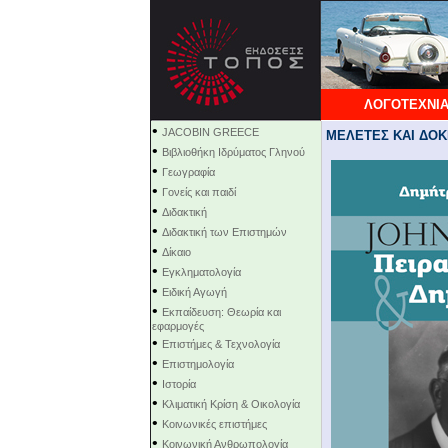
ΛΟΓΟΤΕΧΝΙΑ
•
JACOBIN GREECE
ΜΕΛΕΤΕΣ ΚΑΙ ΔΟΚΙΜ
•
Βιβλιοθήκη Ιδρύματος Γληνού
•
Γεωγραφία
•
Γονείς και παιδί
•
Διδακτική
•
Διδακτική των Επιστημών
•
Δίκαιο
•
Εγκληματολογία
•
Ειδική Αγωγή
•
Εκπαίδευση: Θεωρία και
εφαρμογές
•
Επιστήμες & Τεχνολογία
•
Επιστημολογία
•
Ιστορία
•
Κλιματική Κρίση & Οικολογία
•
Κοινωνικές επιστήμες
•
Κοινωνική Ανθρωπολογία