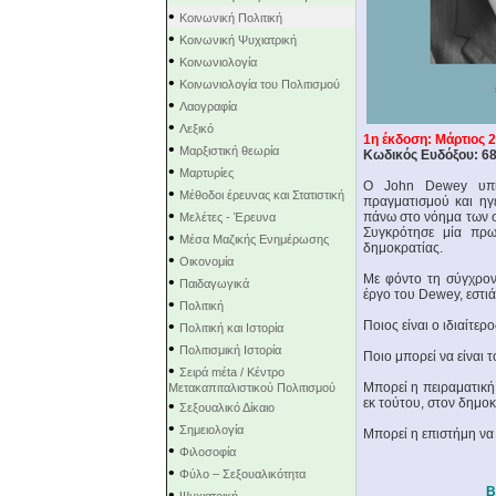
•
Κοινωνική Πολιτική
•
Κοινωνική Ψυχιατρική
•
Κοινωνιολογία
•
Κοινωνιολογία του Πολιτισμού
•
Λαογραφία
•
Λεξικό
1η έκδοση: Mάρτιος 
•
Μαρξιστική θεωρία
Κωδικός Ευδόξου: 6
•
Μαρτυρίες
Ο John Dewey υπήρ
•
Μέθοδοι έρευνας και Στατιστική
πραγματισμού και ηγ
•
πάνω στο νόημα των σ
Μελέτες - Έρευνα
Συγκρότησε μία πρω
•
Μέσα Μαζικής Ενημέρωσης
δημοκρατίας.
•
Οικονομία
Με φόντο τη σύγχρονη
•
Παιδαγωγικά
έργο του Dewey, εστιά
•
Πολιτική
•
Ποιος είναι ο ιδιαίτε
Πολιτική και Ιστορία
•
Πολιτισμική Ιστορία
Ποιο μπορεί να είναι 
•
Σειρά mέta / Κέντρο
Μπορεί η πειραματική
Μετακαπιταλιστικού Πολιτισμού
εκ τούτου, στον δημοκ
•
Σεξουαλικό Δίκαιο
•
Σημειολογία
Μπορεί η επιστήμη να δ
•
Φιλοσοφία
•
Φύλο – Σεξουαλικότητα
Β
•