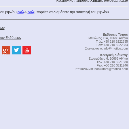
ηλεκτρονικό περιοδικό
Κριτικά
,
philosophica.gr
του βιβλίου
εδώ
&
εδώ
μπορείτε να διαβάσετε την εισαγωγή του βιβλίου.
έων
Εκδόσεις Τόπος
Νέων Εκδόσεων
Μεθώνης 71Α, 10683 Αθήνα
Τηλ.: +30 210 8222835
Fax: +30 210 8222684
Επικοινωνία:
info@motibo.com
Κεντρική διάθεση
:
Zωσιμάδων 6, 10683 Αθήνα
Tηλ. +30 210 3221580
Fax: +30 210 3211246
Επικοινωνία:
bookstore@motibo.com