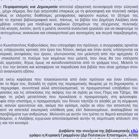
 Πειραματισμός και Δημοκρατία
αποτελεί εξαιρετική συνεισφορά στην ελληνική
, μέχρι σήμερα, δεν έχει ασχοληθεί επαρκώς με τη φιλοσοφική και πολιτική σκέψη
αθώς οι ελάχιστες διαθέσιμες μεταφράσεις αφορούν κυρίως το ζήτημα της
ό το σχετικό βιβλιογραφικό κενό, πάντως, το βιβλίο του Δημήτρη Αλεξάκη είναι
αμβάνει υπόψη μια πληθώρα κομβικών ζητημάτων της σύγχρονης πολιτικής
πλή κίνηση, λοιπόν, αυτή η μελέτη συνιστά αναλυτικό εργαλείο για να σκεφτούμε το
ταυτοχρόνως ανανεώνει και επικαιροποιεί μια αγνοημένη, και συχνά παρεξηγημένη,
.
ι ο Κωνσταντίνος Καβουλάκος που υπογράφει τον πρόλογο, ο συγγραφέας αρνείται
τις υπάρχουσες κριτικές στο έργο του Ντιούι, ακόμα και όταν αυτές υπόσχονται να
τερικές αντιφάσεις του έργου, γλυτώνοντας τον μελετητή από την αμηχανία. Ο
α επικαλεστεί το πνεύμα των κειμένων που μελετά, που ίσως θα του επέτρεπε
κές ερμηνείες, δίχως όμως να καταδυναστεύεται από το γράμμα τους. Μελετά το
η του την έκταση και καταφέρνει να παραδώσει ένα βιβλίο που είναι χρήσιμο στον
ικό αναγνώστη εξίσου.
ι σε οκτώ κεφάλαια που πλαισιώνονται από έναν πρόλογο και έναν επίλογο.
σει το θέμα του, δηλαδή τη σχέση της πειραματικής θεωρίας με τη δημοκρατία, ο
 περιγράφει, συνοπτικά αλλά αποτελεσματικά, το πραγματιστικό υπόβαθρο του
γκλίσεις και τις αποκλίσεις της σκέψης του σε σχέση με τους Πηρς και Τζέημς. Με
άφει τη ριζική μετατόπιση που προκάλεσε ο πραγματισμός στη φιλοσοφία.
οφία στην επιστήμη, ο πραγματισμός του Ντιούι ταυτίζει το αληθές με τη σύμφωνη
ς ικανών ερευνητών και, ακόμα πιο κρίσιμα, ορίζει εκ νέου την αποστολή της
 αντί να αποτελεί εσωτερική υπόθεση μιας ελίτ διανοουμένων, αναλαμβάνει να
 προβλήματα των ανθρώπων. Μολονότι με αυτόν τον τρόπο το θεμιτό καταλήγει να
θισμένο, ο Αλεξάκης οχυρώνει αποτελεσματικά αυτήν τη σύμπτωση απέναντι στη
 και τον κυνισμό.
Διαβάστε την συνέχεια της βιβλιοκριτικής
εδώ
γράφει η Κυριακή Γραμμένου (Δρ Πολιτικών Επιστημών, ΑΠΘ)