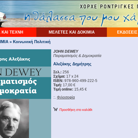
 ΚΑΙ ΤΕΧΝΗ
ΜΕΛΕΤΕΣ ΚΑΙ ΔΟΚΙΜΙΑ
ΕΚΔΟΣΕΙΣ
ΙΑ » Κοινωνική Πολιτική
JOHN DEWEY
Πειραματισμός & Δημοκρατία
Αλεξάκης Δημήτρης
Σελ.:
256
Σχήμα:
17 x 24
ISBN:
978-960-499-222-5
Τιμή:
17,00 €
Τιμή online:
15,45 €
::.
Φιλοσοφία
Προσθήκη στο καλάθι