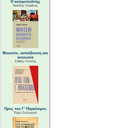
Ο κοσμοπολίτης
Βασίλης Τσιράκης
Μουσείο, εκπαίδευση και
κοινωνία
Στάθης Γκότσης
Προς τον Γ’ Παγκόσμιο;
Έργο Συλλογικό