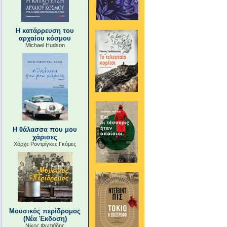
Η κατάρρευση του
αρχαίου κόσμου
Michael Hudson
Η θάλασσα που μου
χάρισες
Χόρχε Ροντρίγκες Γκόμες
Μουσικός περίδρομος
(Νέα Έκδοση)
Νίκος Φωτιάδης