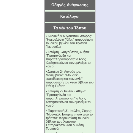
Οδηγός Ανάγνωσης
Κατάλογοι
Τα νέα του Τόπου
•
Κυριακή 9 Αυγούστου, Άνδρος:
"Ημερολόγιο Γάζας" παρουσίαση
του νέου βιβλίου του Χρίστου
Γεωργάλα
•
Τετάρτη 5 Αυγούστου, Αθήνα:
"Προπαγάνδα και
παραπληροφόρηση" ο Άρης
Χατζηστεφάνου συνομιλεί με το
κοινό
•
Δευτέρα 24 Αυγούστου,
Μονεμβασιά: "Μουσείο,
εκπαίδευση και κοινωνία"
παρουσίαση του νέου βιβλίου του
Στάθη Γκότση
•
Τετάρτη 22 Ιουλίου, Αθήνα:
"Προπαγάνδα και
παραπληροφόρηση" ο Άρης
Χατζηστεφάνου συνομιλεί με το
κοινό
•
Παρασκευή 31 Ιουλίου, Σύρος:
"Μουντιάλ, Ιστορίες πίσω από το
τρόπαιο" παρουσίαση του νέου
βιβλίου των Χρήστου
Σωτηρακόπουλου & Φάνη
Τσοκανά