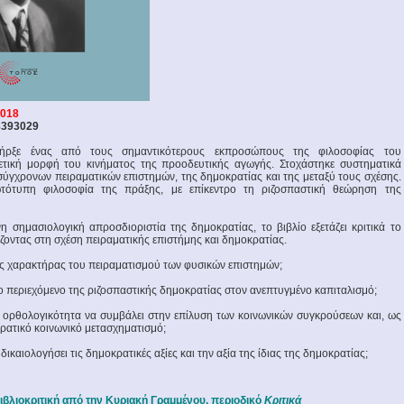
2018
8393029
ξε ένας από τους σημαντικότερους εκπροσώπους της φιλοσοφίας του
ετική μορφή του κινήματος της προοδευτικής αγωγής. Στοχάστηκε συστηματικά
ύγχρονων πειραματικών επιστημών, της δημοκρατίας και της μεταξύ τους σχέσης.
τότυπη φιλοσοφία της πράξης, με επίκεντρο τη ριζοσπαστική θεώρηση της
 σημασιολογική απροσδιοριστία της δημοκρατίας, το βιβλίο εξετάζει κριτικά το
ζοντας στη σχέση πειραματικής επιστήμης και δημοκρατίας.
ρος χαρακτήρας του πειραματισμού των φυσικών επιστημών;
το περιεχόμενο της ριζοσπαστικής δημοκρατίας στον ανεπτυγμένο καπιταλισμό;
 ορθολογικότητα να συμβάλει στην επίλυση των κοινωνικών συγκρούσεων και, ως
ρατικό κοινωνικό μετασχηματισμό;
ικαιολογήσει τις δημοκρατικές αξίες και την αξία της ίδιας της δημοκρατίας;
ιβλιοκριτική από την Κυριακή Γραμμένου, περιοδικό
Κριτικά