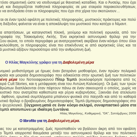
ι τόσο σημαντική ώστε να ισοδυναμεί με θανατική καταδίκη. Και ο Άνσελμ, που έχει
ωή και διαχειρίζεται παθητικά πληροφορίες σε μια εταιρεία παρακολουθήσεων,
ει να αντιδράσει όταν οι πληροφορίες που έχει στα χέρια του σκοτώνουν…
ται σε έναν τρελό εφιάλτη με πολιτικές πληροφορίες, μυστικούς πράκτορες και πολύ
η διέξοδος φαίνεται να είναι η αποκάλυψη του μυστικού που κατέχει ο Νίμαντ.
α απαιτήσεων, με καταιγιστική πλοκή, χιούμορ και πολιτική ειρωνεία, από τον
γραφέα της Τσακισμένης Ακτής. Ένα εκρηκτικό αστυνομικό θρίλερ για την
1ου αιώνα, το οποίο περιγράφει με ανατριχιαστική ακρίβεια έναν κόσμο όπου όλοι
ολούθηση, οι πληροφορίες είναι πιο επικίνδυνες κι από εκρηκτικές ύλες και τα
κά μυστικά αξίζουν περισσότερο από την ανθρώπινη ζωή.
Ο Ηλίας Μαγκλίνης γράφει για τη
Διαβολεμένη μέρα
νομικό μυθιστόρημα με ήρωες έναν βετεράνο μισθοφόρο, έναν πρώην πολεμικό
ωραία και μοιραία δημοσιογράφο που ειδικεύεται στην ερωτική ζωή των πολιτικών
μένη μέρα
του Νοτιοαφρικανού
Πίτερ Τεμπλ
(κυκλοφόρησε πρόσφατα από τις
ειρά Cult Stories, και η μετάφραση είναι του Αντώνη Καλοκύρη). Οι ζωές των τριών
θρώπων διαπλέκονται όταν πέφτουν πάνω σε έναν σεκιουριτά ο οποίος, χωρίς να
 μυστικό που ανατρέπει καθεστώτα και ρίχνει κυβερνήσεις. Ξεκινάει ένα ατελείωτο
ει άφθονο, ερωτικά συμπλέγματα μπαίνουν φυσικά στο παιχνίδι και από το καθαρά
λιτικό θρίλερ ο βραβευμένος δημοσιογράφος Τεμπλ (έμπειρος δημοσιογράφος στο
το ψυχολογικό.
Σύγχρονη ματιά σε έναν κόσμο σκληρό, συναρπαστικό μέσα στα
Τεμπλ αποτυπώνει με ιδιαίτερη ζωντάνια
.
Ηλίας Μαγκλίνης,
Καθημερινή
, “GK”, Σεπτέμβριος 2009
Ο librofilo για τη
Διαβολεμένη μέρα
.
ωες του με κατεστραμμένες ζωές προσπαθούν να βγάλουν άκρη από τον εφιάλτη
ο Τεμπλ ισορροπεί θαυμάσια μεταξύ του αστυνομικού θρίλερ και του πολιτικού