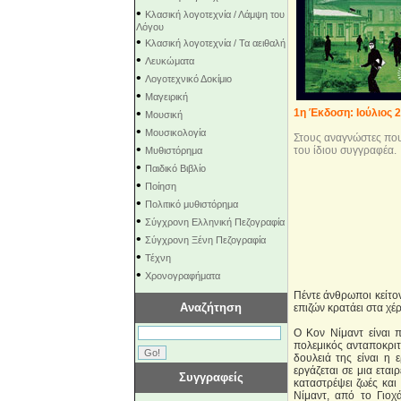
•
Κλασική λογοτεχνία / Λάμψη του
Λόγου
•
Κλασική λογοτεχνία / Τα αειθαλή
•
Λευκώματα
•
Λογοτεχνικό Δοκίμιο
•
Μαγειρική
•
1η Έκδοση: Ιούλιος 
Μουσική
•
Μουσικολογία
Στους αναγνώστες που
•
του ίδιου συγγραφέα.
Μυθιστόρημα
•
Παιδικό Βιβλίο
•
Ποίηση
•
Πολιτικό μυθιστόρημα
•
Σύγχρονη Ελληνική Πεζογραφία
•
Σύγχρονη Ξένη Πεζογραφία
•
Τέχνη
•
Χρονογραφήματα
Πέντε άνθρωποι κείτο
Αναζήτηση
επιζών κρατάει στα χέ
Ο Κον Νίμαντ είναι π
πολεμικός ανταποκριτ
δουλειά της είναι η 
εργάζεται σε μια εται
Συγγραφείς
καταστρέψει ζωές και
Νίμαντ, από το Γιοχ