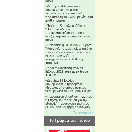
κοινό
•
Δευτέρα 24 Αυγούστου,
Μονεμβασιά: "Μουσείο,
εκπαίδευση και κοινωνία"
παρουσίαση του νέου βιβλίου του
Στάθη Γκότση
•
Τετάρτη 22 Ιουλίου, Αθήνα:
"Προπαγάνδα και
παραπληροφόρηση" ο Άρης
Χατζηστεφάνου συνομιλεί με το
κοινό
•
Παρασκευή 31 Ιουλίου, Σύρος:
"Μουντιάλ, Ιστορίες πίσω από το
τρόπαιο" παρουσίαση του νέου
βιβλίου των Χρήστου
Σωτηρακόπουλου & Φάνη
Τσοκανά
•
Νέοι τίτλοι επιστημονικού
βιβλίου 2026, από τις εκδόσεις
ΤΟΠΟΣ
•
Δευτέρα 13 Ιουλίου,
Μονεμβασιά: "Προδομένο
Μεσολόγγι" παρουσίαση του
νέου βιβλίου του Σπύρου Αλεξίου
•
Παρασκευή 3 Ιουλίου, Γιάννενα:
"Η τέχνη του πολέμου για την
εξουσία" παρουσίαση του νέου
βιβλίου του Δημήτρη Καλτσώνη
Περισσότερα »
Το Γράμμα του Τόπου