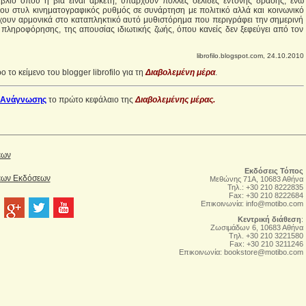
ιβλίο όπου η βία είναι αρκετή, υπάρχουν πολλές σελίδες έντονης δράσης, ενώ
ικου στυλ κινηματογραφικός ρυθμός σε συνάρτηση με πολιτικό αλλά και κοινωνικό
ουν αρμονικά στο καταπληκτικό αυτό μυθιστόρημα που περιγράφει την σημερινή
 πληροφόρησης, της απουσίας ιδιωτικής ζωής, όπου κανείς δεν ξεφεύγει από τον
librofilo.blogspot.com, 24.10.2010
 το κείμενο του blogger librofilo για τη
Διαβολεμένη μέρα
.
 Ανάγνωσης
το πρώτο κεφάλαιο της
Διαβολεμένης μέρας.
έων
Εκδόσεις Τόπος
Νέων Εκδόσεων
Μεθώνης 71Α, 10683 Αθήνα
Τηλ.: +30 210 8222835
Fax: +30 210 8222684
Επικοινωνία:
info@motibo.com
Κεντρική διάθεση
:
Zωσιμάδων 6, 10683 Αθήνα
Tηλ. +30 210 3221580
Fax: +30 210 3211246
Επικοινωνία:
bookstore@motibo.com