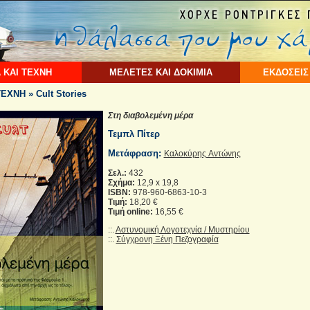
 ΚΑΙ ΤΕΧΝΗ
ΜΕΛΕΤΕΣ ΚΑΙ ΔΟΚΙΜΙΑ
ΕΚΔΟΣΕΙΣ
ΧΝΗ » Cult Stories
Στη διαβολεμένη μέρα
Τεμπλ Πίτερ
Μετάφραση:
Καλοκύρης Aντώνης
Σελ.:
432
Σχήμα:
12,9 x 19,8
ISBN:
978-960-6863-10-3
Τιμή:
18,20 €
Τιμή online:
16,55 €
::.
Αστυνομική Λογοτεχνία / Μυστηρίου
::.
Σύγχρονη Ξένη Πεζογραφία