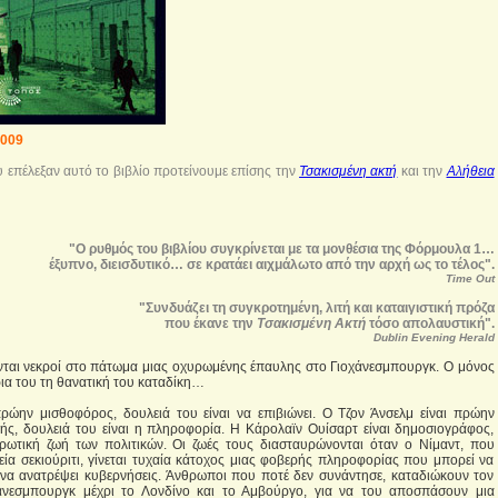
2009
 επέλεξαν αυτό το βιβλίο προτείνουμε επίσης την
Τσακισμένη ακτή
και την
Αλήθεια
"Ο ρυθμός του βιβλίου συγκρίνεται με τα μονθέσια της Φόρμουλα 1…
έξυπνο, διεισδυτικό… σε κρατάει αιχμάλωτο από την αρχή ως το τέλος".
Time Out
"Συνδυάζει τη συγκροτημένη, λιτή και καταιγιστική πρόζα
που έκανε την
Τσακισμένη Ακτή
τόσο απολαυστική".
Dublin Evening Herald
νται νεκροί στο πάτωμα μιας οχυρωμένης έπαυλης στο Γιοχάνεσμπουργκ. Ο μόνος
ρια του τη θανατική του καταδίκη…
ρώην μισθοφόρος, δουλειά του είναι να επιβιώνει. Ο Τζον Άνσελμ είναι πρώην
ής, δουλειά του είναι η πληροφορία. Η Κάρολαϊν Ουίσαρτ είναι δημοσιογράφος,
ερωτική ζωή των πολιτικών. Οι ζωές τους διασταυρώνονται όταν ο Νίμαντ, που
ρεία σεκιούριτι, γίνεται τυχαία κάτοχος μιας φοβερής πληροφορίας που μπορεί να
 να ανατρέψει κυβερνήσεις. Άνθρωποι που ποτέ δεν συνάντησε, καταδιώκουν τον
άνεσμπουργκ μέχρι το Λονδίνο και το Αμβούργο, για να του αποσπάσουν μια