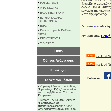
σχολιασμού σε ένα β
•
PUBLIC ISSUE
ξεχωρίζει ο αμερικάν
•
σχόλιο. Όλα συνυπάρχ
ΑΝΑΓΝΩΣΤΗΣ
κοινωνία της άκρατης
•
ΕΚΔΟΣΕΙΣ ΠΙΡΟΓΑ
«ιστό της αράχνης».
•
ΙΔΡΥΜΑ ΒΑΣΙΛΗΣ
ΠΑΠΑΝΤΩΝΙΟΥ
•
ΙΕΘΣ
Διαβάστε
εδώ
ολόκληρο
•
Πανεπιστημιακές Εκδόσεις
Κύπρου
Διαβάστε στον
Οδηγό
•
ΠΡΑΚΤΟΡΕΥΣΗ
•
ΣΥΝΑΨΕΙΣ
Links
rss feed Ν
Οδηγός Ανάγνωσης
rss feed 
Κατάλογοι
Follow us:
Τα νέα του Τόπου
•
Κυριακή 9 Αυγούστου, Άνδρος:
"Ημερολόγιο Γάζας" παρουσίαση
του νέου βιβλίου του Χρίστου
Γεωργάλα
•
Τετάρτη 5 Αυγούστου, Αθήνα:
"Προπαγάνδα και
παραπληροφόρηση" ο Άρης
Χατζηστεφάνου συνομιλεί με το