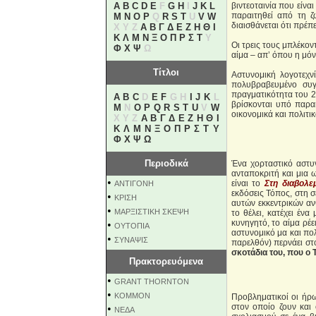
A
B
C
D
E
F
G
H
I
J
K
L
βιντεοταινία που είνα
παραιτηθεί από τη ζ
M
N
O
P
Q
R
S
T
U
V
W
διαισθάνεται ότι πρέπ
X Y Z
Α
Β
Γ
Δ
Ε
Ζ
Η
Θ
Ι
Κ
Λ
Μ
Ν
Ξ
Ο
Π
Ρ
Σ
Τ
Υ
Οι τρεις τους μπλέκον
Φ
Χ
Ψ
Ω
αίμα – απ’ όπου η μόν
Τίτλοι
Αστυνομική λογοτεχνί
πολυβραβευμένο συγ
πραγματικότητα του 2
A
B
C
D
E
F
G H
I
J
K
L
βρίσκονται υπό παρακ
M
N
O
P
Q
R
S
T
U
V
W
οικονομικά και πολιτι
X Y Z
Α
Β
Γ
Δ
Ε
Ζ
Η
Θ
Ι
Κ
Λ
Μ
Ν
Ξ
Ο
Π
Ρ
Σ
Τ
Υ
Φ
Χ
Ψ
Ω
Περιοδικά
Ένα χορταστικό αστυ
ανταποκριτή και μια 
•
είναι το
Στη διαβολε
ΑΝΤΙΓΟΝΗ
εκδόσεις Τόπος, στη σ
•
ΚΡΙΣΗ
αυτών εκκεντρικών αν
•
ΜΑΡΞΙΣΤΙΚΗ ΣΚΕΨΗ
το θέλει, κατέχει ένα
κυνηγητό, το αίμα ρέ
•
ΟΥΤΟΠΙΑ
αστυνομικό μα και πο
•
ΣΥΝΑΨΙΣ
παρελθόν) περνάει σ
σκοτάδια του, που ο 
Πρακτορευόμενα
•
GRANT THORNTON
•
KOMMON
Προβληματικοί οι ήρ
στον οποίο ζουν και 
•
NEΔΑ