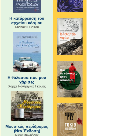
Η κατάρρευση του
αρχαίου κόσμου
Michael Hudson
Η θάλασσα που μου
χάρισες
Χόρχε Ροντρίγκες Γκόμες
Μουσικός περίδρομος
(Νέα Έκδοση)
Νίκος Φωτιάδης