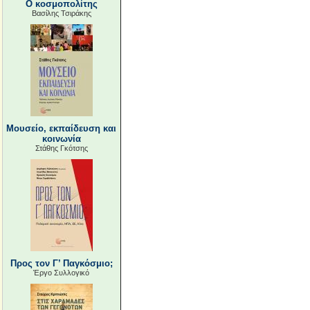
Ο κοσμοπολίτης
Βασίλης Τσιράκης
Μουσείο, εκπαίδευση και
κοινωνία
Στάθης Γκότσης
Προς τον Γ’ Παγκόσμιο;
Έργο Συλλογικό