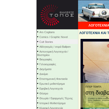
ΛΟΓΟΤΕΧΝΙΑ
•
Ars Cogitans
ΛΟΓΟΤΕΧΝΙΑ ΚΑΙ ΤΕ
•
Comics / Graphic Novel
•
Cult Stories
•
Αθλητισμός / σειρά Ballpen
•
Αστυνομική Λογοτεχνία /
Μυστηρίου
•
Βιογραφίες
•
Γελοιογραφίες
•
Διηγήματα
•
Δοκίμιο
•
Επιστημονική Φαντασία
•
Ερωτικό μυθιστόρημα
•
Εφηβική Λογοτεχνία
•
Θέατρο
•
Θεωρία / Εφαρμογές Τέχνης
•
Ιστορικό Μυθιστόρημα
•
Κλασική Λογοτεχνία