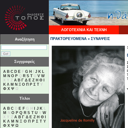
ΛΟΓΟΤΕΧΝΙΑ ΚΑΙ ΤΕΧΝΗ
ΠΡΑΚΤΟΡΕΥΟΜΕΝΑ » ΣΥΝΑΨΕΙΣ
Αναζήτηση
Συγγραφείς
A
B
C
D
E
F
G
H
I
J
K
L
M
N
O
P
Q
R
S
T
U
V
W
X Y Z
Α
Β
Γ
Δ
Ε
Ζ
Η
Θ
Ι
Κ
Λ
Μ
Ν
Ξ
Ο
Π
Ρ
Σ
Τ
Υ
Φ
Χ
Ψ
Ω
Τίτλοι
A
B
C
D
E
F
G H
I
J
K
L
M
N
O
P
Q
R
S
T
U
V
W
X Y Z
Α
Β
Γ
Δ
Ε
Ζ
Η
Θ
Ι
Κ
Λ
Μ
Ν
Ξ
Ο
Π
Ρ
Σ
Τ
Υ
Φ
Χ
Ψ
Ω