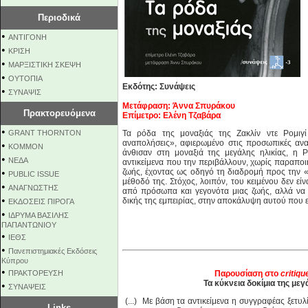
Περιοδικά
•
ΑΝΤΙΓΟΝΗ
•
ΚΡΙΣΗ
•
ΜΑΡΞΙΣΤΙΚΗ ΣΚΕΨΗ
•
ΟΥΤΟΠΙΑ
Εκδότης: Συνάψεις
•
ΣΥΝΑΨΙΣ
Μετάφραση: Άννα Σπυράκου
Πρακτορευόμενα
Επίμετρο: Ελένη Τζαβάρα
•
GRANT THORNTON
Τα ρόδα της μοναξιάς της Ζακλίν ντε Ρομιγί
αναπολήσεις», αφιερωμένο στις προσωπικές ανα
•
KOMMON
άνθισαν στη μοναξιά της μεγάλης ηλικίας, η Ρ
•
NEΔΑ
αντικείμενα που την περιβάλλουν, χωρίς παραποι
•
ζωής, έχοντας ως οδηγό τη διαδρομή προς την «
PUBLIC ISSUE
μέθοδό της. Στόχος, λοιπόν, του κειμένου δεν ε
•
ΑΝΑΓΝΩΣΤΗΣ
από πρόσωπα και γεγονότα μιας ζωής, αλλά να 
•
δικής της εμπειρίας, στην αποκάλυψη αυτού που ε
ΕΚΔΟΣΕΙΣ ΠΙΡΟΓΑ
•
ΙΔΡΥΜΑ ΒΑΣΙΛΗΣ
ΠΑΠΑΝΤΩΝΙΟΥ
•
ΙΕΘΣ
•
Πανεπιστημιακές Εκδόσεις
Κύπρου
•
ΠΡΑΚΤΟΡΕΥΣΗ
Παρουσίαση στο
critiqu
Τα κύκνεια δοκίμια της μ
•
ΣΥΝΑΨΕΙΣ
(...) Με βάση τα αντικείμενα η συγγραφέας ξετυ
Links