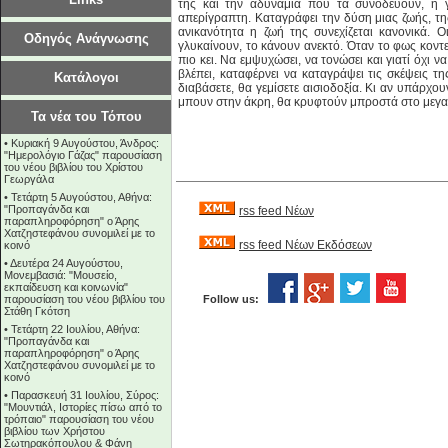
της και την αδυναμία που τα συνοδεύουν, η 
απερίγραπτη. Καταγράφει την δύση μιας ζωής, της
ανικανότητα η ζωή της συνεχίζεται κανονικά. 
Οδηγός Ανάγνωσης
γλυκαίνουν, το κάνουν ανεκτό. Όταν το φως κοντεύ
πιο κει. Να εμψυχώσει, να τονώσει και γιατί όχι
βλέπει, καταφέρνει να καταγράψει τις σκέψεις τη
Κατάλογοι
διαβάσετε, θα γεμίσετε αισιοδοξία. Κι αν υπάρχου
μπουν στην άκρη, θα κρυφτούν μπροστά στο μεγαλ
Τα νέα του Τόπου
•
Κυριακή 9 Αυγούστου, Άνδρος:
"Ημερολόγιο Γάζας" παρουσίαση
του νέου βιβλίου του Χρίστου
Γεωργάλα
•
Τετάρτη 5 Αυγούστου, Αθήνα:
"Προπαγάνδα και
rss feed Νέων
παραπληροφόρηση" ο Άρης
Χατζηστεφάνου συνομιλεί με το
rss feed Νέων Εκδόσεων
κοινό
•
Δευτέρα 24 Αυγούστου,
Μονεμβασιά: "Μουσείο,
εκπαίδευση και κοινωνία"
παρουσίαση του νέου βιβλίου του
Follow us:
Στάθη Γκότση
•
Τετάρτη 22 Ιουλίου, Αθήνα:
"Προπαγάνδα και
παραπληροφόρηση" ο Άρης
Χατζηστεφάνου συνομιλεί με το
κοινό
•
Παρασκευή 31 Ιουλίου, Σύρος:
"Μουντιάλ, Ιστορίες πίσω από το
τρόπαιο" παρουσίαση του νέου
βιβλίου των Χρήστου
Σωτηρακόπουλου & Φάνη