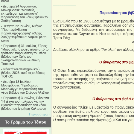
κοινό
–––––––––––
•
Δευτέρα 24 Αυγούστου,
Μονεμβασιά: "Μουσείο,
Παρουσίαση του βιβ
εκπαίδευση και κοινωνία"
παρουσίαση του νέου βιβλίου του
Στάθη Γκότση
Ενα βιβλίο που το 1963 βραβεύτηκε με το βραβείο
της επιστημονικής φαντασίας. Παράλληλα οδήγησε
•
Τετάρτη 22 Ιουλίου, Αθήνα:
συγγραφέας. Με δεδομένη την ατμόσφαιρα της 
"Προπαγάνδα και
παραπληροφόρηση" ο Άρης
αναγνώστες κατέληγαν ότι ο Ντικ ασκεί κριτική στ
Χατζηστεφάνου συνομιλεί με το
Τρίτο Ράιχ...
κοινό
Δ
•
Παρασκευή 31 Ιουλίου, Σύρος:
"Μουντιάλ, Ιστορίες πίσω από το
Διαβάστε ολόκληρο το άρθρο "Αν όλα ήταν αλλιώ
τρόπαιο" παρουσίαση του νέου
βιβλίου των Χρήστου
Σωτηρακόπουλου & Φάνη
Ο άνθρωπος στο ψη
Τσοκανά
•
Νέοι τίτλοι επιστημονικού
Ο Φίλιπ Ντικ, εκμεταλλευόμενος την απεριόριστ
βιβλίου 2026, από τις εκδόσεις
της, προσπαθεί να φέρει σε δύσκολη θέση την Ισ
ΤΟΠΟΣ
τρόπους κατανόησής της αφήνοντας ανοιχτή την 
•
Δευτέρα 13 Ιουλίου,
προτείνοντας στην ουσία μiα διαφορετική ανάγνω
Μονεμβασιά: "Προδομένο
του φανταστικού.
Μεσολόγγι" παρουσίαση του
νέου βιβλίου του Σπύρου Αλεξίου
•
Παρασκευή 3 Ιουλίου, Γιάννενα:
Ο άνθρωπος στο ψηλό κ
"Η τέχνη του πολέμου για την
εξουσία" παρουσίαση του νέου
Ο συγγραφέας πλέκει με μαεστρία το πραγματικό 
βιβλίου του Δημήτρη Καλτσώνη
συνθέσει ένα βαθιά πολιτικό έργο, που φέρνει σ
Περισσότερα »
πραγματική σύγχρονη Αμερική (όπως έκανε με επ
Η συνωμοσία εναντίον της Αμερικής
), αλλά και γι
Το Γράμμα του Τόπου