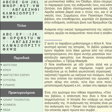
με μυστικιστικό πάθος τον Όλεθρο, άλλοι επιχει
A
B
C
D
E
F
G
H
I
J
K
L
το παραμικρό ίχνος της ανθρωπιάς τους, ενώ κάποι
M
N
O
P
Q
R
S
T
U
V
W
Ωστόσο, ένα βιβλίο επιστημονικής φαντασίας (
X Y Z
Α
Β
Γ
Δ
Ε
Ζ
Η
Θ
Ι
Ακρίδα κείτεται βαριά
είναι ο τίτλος του, και σ'
Κ
Λ
Μ
Ν
Ξ
Ο
Π
Ρ
Σ
Τ
Υ
νικητές τους Συμμάχους στον Παγκόσμιο Πόλεμ
Φ
Χ
Ψ
Ω
βιβλίου, στο οπισθόφυλλο, κομπάζει ότι βρίσκε
στην ενδιάμεση, ουδέτερη ζώνη των Βραχωδών 
Τίτλοι
Ανάμεσα στην οικτρή πραγματικότητα της ναζιστ
κόσμος αρχίζει να αναρωτιέται: ποια είναι η αληθι
A
B
C
D
E
F
G H
I
J
K
L
M
N
O
P
Q
R
S
T
U
V
W
––––––––––
X Y Z
Α
Β
Γ
Δ
Ε
Ζ
Η
Θ
Ι
Σ' αυτό το παράξενο μυθιστόρημα ο Φίλιπ Κ. Ντικ
Κ
Λ
Μ
Ν
Ξ
Ο
Π
Ρ
Σ
Τ
Υ
αυστηρή κριτική της Ιστορίας. Το βιβλίο γράφε
Φ
Χ
Ψ
Ω
έχουν περάσει ούτε δέκα χρόνια από την εποχ
κατηγορούμενος στο άγριο κυνήγι μαγισσών που 
κατεξοχήν εφευρέτης των θεωριών συνομωσία
Περιοδικά
«Πικραλίδα», ο Τζόζεφ Μακάρθι.
•
Ο Ντικ αναδεικνύει με οξύ τρόπο αλλά και 
ΑΝΤΙΓΟΝΗ
δημιουργείται από μια παρόμοια, τυφλά μυστι
•
ΚΡΙΣΗ
πανέξυπνα με τη διεθνή γεωπολιτική στρατηγική
•
ναζιστική Γερμανία ως νικήτρια τού πολέμου. Αλλ
ΜΑΡΞΙΣΤΙΚΗ ΣΚΕΨΗ
του που εντείνει την ανατρεπτική του ειρωνεία
•
ΟΥΤΟΠΙΑ
μπεστ σέλερ στο οποίο, ούτε λίγο ούτε πολύ,
•
ΣΥΝΑΨΙΣ
μεταπολεμική Αμερική κ.λπ., ανήκει στη σφαίρα τη
Πρακτορευόμενα
Έτσι, στο ερώτημα που τέθηκε παραπάνω, «Πού πα
του βιβλίου, η απάντηση που δίνει ο Ντικ εί
•
συμμετεχόντων. Η Ιστορία δεν υπάρχει ως συμπ
GRANT THORNTON
ανάγνωσής της. Η ανάγνωση της Ιστορίας είναι μια
•
KOMMON
την ανάγνωση του
Ι Τσινγκ
: την τέλεια ερμηνεία 
•
NEΔΑ
την αποκτάς αφού πρώτα σου συμβεί…