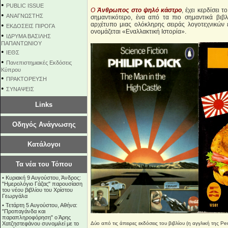
•
PUBLIC ISSUE
Ο
Άνθρωπος στο ψηλό κάστρο
, έχει κερδίσει 
•
ΑΝΑΓΝΩΣΤΗΣ
σημαντικότερο, ένα από τα πιο σημαντικά βιβ
•
αρχέτυπο μιας ολόκληρης σειράς λογοτεχνικών 
ΕΚΔΟΣΕΙΣ ΠΙΡΟΓΑ
ονομάζεται «Εναλλακτική Ιστορία».
•
ΙΔΡΥΜΑ ΒΑΣΙΛΗΣ
ΠΑΠΑΝΤΩΝΙΟΥ
•
ΙΕΘΣ
•
Πανεπιστημιακές Εκδόσεις
Κύπρου
•
ΠΡΑΚΤΟΡΕΥΣΗ
•
ΣΥΝΑΨΕΙΣ
Links
Οδηγός Ανάγνωσης
Κατάλογοι
Τα νέα του Τόπου
•
Κυριακή 9 Αυγούστου, Άνδρος:
"Ημερολόγιο Γάζας" παρουσίαση
του νέου βιβλίου του Χρίστου
Γεωργάλα
•
Τετάρτη 5 Αυγούστου, Αθήνα:
"Προπαγάνδα και
παραπληροφόρηση" ο Άρης
Χατζηστεφάνου συνομιλεί με το
Δύο από τις άπειρες εκδόσεις του βιβλίου (η αγγλική της Pen