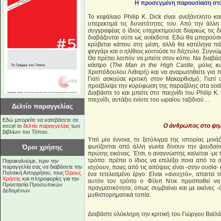
Η προσεγμένη παρουσίαση στο 
Το κεφάλαιο Philip K. Dick είναι ανεξάντλητο κα
υπερεκτιμά τις δυνατότητες του. Από την άλλη
συγγραφέας ο ίδιος υπερεκτιμούσε διαρκώς τις δι
διαβάζονται ούτε ως ανέκδοτα. Εδώ θα μπορούσα
κρύβεται κάπου στη μέση, αλλά θα κατέληγα πά
φεγγάρι και ο ηλίθιος κοιτούσε το δάχτυλο. Συγνώμ
Θα πρέπει λοιπόν να μπείτε στον κόπο. Να διαβά
κάστρο
(
The Man in the High Castle
, μόλις 
Χριστόδουλου Λιθαρή) και να αναρωτηθείτε για π
Γιατί ασκούσε κριτική στον Μακαρθισμό; Γιατί 
προέβλεψε την κορύφωση της παραζάλης στα sixties
Διαβάστε το και μπείτε στο παιχνίδι του Philip K
παιχνίδι, αντάξιο ενίοτε του ωραίου ταξιδιού…
Δελτίο παραγγελίας
Εδώ μπορείτε να κατεβάσετε σε
Ο άνθρωπος στο ψη
excel το
δελτίο παραγγελίας
των
βιβλίων του Τόπου.
Yπό μία έννοια, το ξετύλιγμα της ιστορίας μοιάζ
φωτίζονται από άλλη γωνία δίνουν την ψευδαίσ
Όροι χρήσης
πρώτης εικόνας. Έτσι, ο αναγνώστης καλείται -με τ
τρόπο: πρέπει ο ίδιος να επιλέξει ποια από τα
Παρακαλούμε, πριν την
παραγγελία σας να διαβάσετε την
ισχύουν, ποιες από τις απόψεις είναι -στην ουσία-
Πολιτική Απορρήτου, τους
Όρους
ένα τετελεσμένο έργο: Είναι «ανοιχτό», απαιτε
Χρήσης
και πληροφορίες για την
αυτόν τον τρόπο ο Φίλιπ Nτικ προσπαθεί να 
Προστασία Προσωπικών
πραγματικότητα, όπως συμβαίνει και με εκείνες -
Δεδομένων.
μυθιστορηματικά τοπία.
Διαβάστε ολόκληρη την κριτική του Γιώργου Βαϊλ