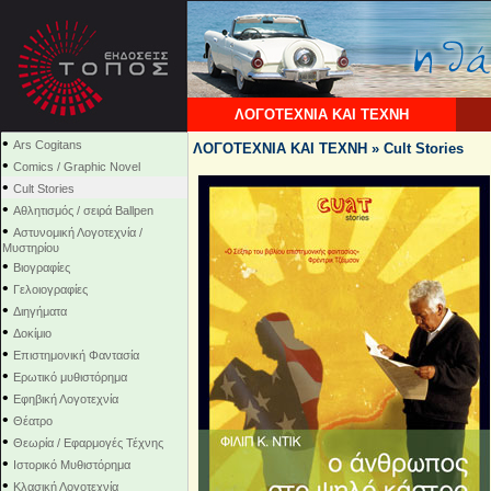
ΛΟΓΟΤΕΧΝΙΑ ΚΑΙ ΤΕΧΝΗ
•
Ars Cogitans
ΛΟΓΟΤΕΧΝΙΑ ΚΑΙ ΤΕΧΝΗ » Cult Stories
•
Comics / Graphic Novel
•
Cult Stories
•
Αθλητισμός / σειρά Ballpen
•
Αστυνομική Λογοτεχνία /
Μυστηρίου
•
Βιογραφίες
•
Γελοιογραφίες
•
Διηγήματα
•
Δοκίμιο
•
Επιστημονική Φαντασία
•
Ερωτικό μυθιστόρημα
•
Εφηβική Λογοτεχνία
•
Θέατρο
•
Θεωρία / Εφαρμογές Τέχνης
•
Ιστορικό Μυθιστόρημα
•
Κλασική Λογοτεχνία