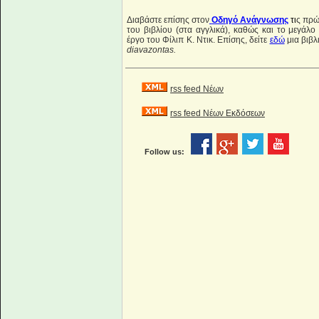
Διαβάστε επίσης στον
Οδηγό Ανάγνωσης
τι
ς πρώ
του βιβλίου (στα αγγλικά), καθώς και το μεγάλ
έργο του Φίλιπ Κ. Ντικ. Eπίσης, δείτε
εδώ
μια βιβλ
diavazontas.
rss feed Νέων
rss feed Νέων Εκδόσεων
Follow us: