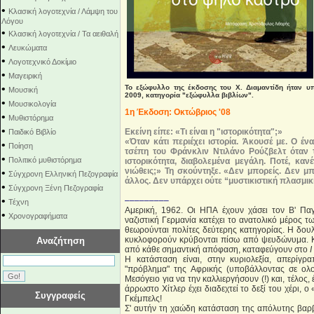
•
Κλασική λογοτεχνία / Λάμψη του
Λόγου
•
Κλασική λογοτεχνία / Τα αειθαλή
•
Λευκώματα
•
Λογοτεχνικό Δοκίμιο
•
Μαγειρική
•
Το εξώφυλλο της έκδοσης του Χ. Διαμαντίδη ήταν 
Μουσική
2009, κατηγορία "εξώφυλλα βιβλίων".
•
Μουσικολογία
1η Έκδοση: Οκτώβριος '08
•
Μυθιστόρημα
•
Εκείνη είπε: «Τι είναι η "ιστορικότητα";»
Παιδικό Βιβλίο
«Όταν κάτι περιέχει ιστορία. Άκουσέ με. Ο έ
•
Ποίηση
τσέπη του Φράνκλιν Ντιλάνο Ρούζβελτ όταν 
•
Πολιτικό μυθιστόρημα
ιστορικότητα, διαβολεμένα μεγάλη. Ποτέ, καν
νιώθεις;» Τη σκούντηξε. «Δεν μπορείς. Δεν μπ
•
Σύγχρονη Ελληνική Πεζογραφία
άλλος. Δεν υπάρχει ούτε “μυστικιστική πλασμικ
•
Σύγχρονη Ξένη Πεζογραφία
•
–––––––––
Τέχνη
Αμερική, 1962. Οι ΗΠΑ έχουν χάσει τον B' Πα
•
Χρονογραφήματα
ναζιστική Γερμανία κατέχει το ανατολικό μέρος τ
θεωρούνται πολίτες δεύτερης κατηγορίας. Η δουλε
κυκλοφορούν κρύβονται πίσω από ψευδώνυμα. Καν
Αναζήτηση
από κάθε σημαντική απόφαση, καταφεύγουν στο
Ι
Η κατάσταση είναι, στην κυριολεξία, απερίγρ
"πρόβλημα" της Αφρικής (υποβάλλοντας σε ολο
Μεσόγειο για να την καλλιεργήσουν (!) και, τέλος
άρρωστο Χίτλερ έχει διαδεχτεί το δεξί του χέρι, 
Συγγραφείς
Γκέμπελς!
Σ' αυτήν τη χαώδη κατάσταση της απόλυτης βαρβ