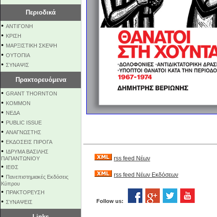
Περιοδικά
•
ΑΝΤΙΓΟΝΗ
•
ΚΡΙΣΗ
•
ΜΑΡΞΙΣΤΙΚΗ ΣΚΕΨΗ
•
ΟΥΤΟΠΙΑ
•
ΣΥΝΑΨΙΣ
Πρακτορευόμενα
•
GRANT THORNTON
•
KOMMON
•
NEΔΑ
•
PUBLIC ISSUE
•
ΑΝΑΓΝΩΣΤΗΣ
•
ΕΚΔΟΣΕΙΣ ΠΙΡΟΓΑ
•
ΙΔΡΥΜΑ ΒΑΣΙΛΗΣ
rss feed Νέων
ΠΑΠΑΝΤΩΝΙΟΥ
•
ΙΕΘΣ
rss feed Νέων Εκδόσεων
•
Πανεπιστημιακές Εκδόσεις
Κύπρου
•
ΠΡΑΚΤΟΡΕΥΣΗ
•
Follow us:
ΣΥΝΑΨΕΙΣ
Links