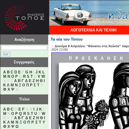
ΛΟΓΟΤΕΧΝΙΑ ΚΑΙ ΤΕΧΝΗ
Τα νέα του Τόπου
Αναζήτηση
::.
Δευτέρα 8 Απριλίου: ''Θάνατοι στη Χούντα'' πα
2024 13:06
)
Συγγραφείς
A
B
C
D
E
F
G
H
I
J
K
L
M
N
O
P
Q
R
S
T
U
V
W
X Y Z
Α
Β
Γ
Δ
Ε
Ζ
Η
Θ
Ι
Κ
Λ
Μ
Ν
Ξ
Ο
Π
Ρ
Σ
Τ
Υ
Φ
Χ
Ψ
Ω
Τίτλοι
A
B
C
D
E
F
G H
I
J
K
L
M
N
O
P
Q
R
S
T
U
V
W
X Y Z
Α
Β
Γ
Δ
Ε
Ζ
Η
Θ
Ι
Κ
Λ
Μ
Ν
Ξ
Ο
Π
Ρ
Σ
Τ
Υ
Φ
Χ
Ψ
Ω