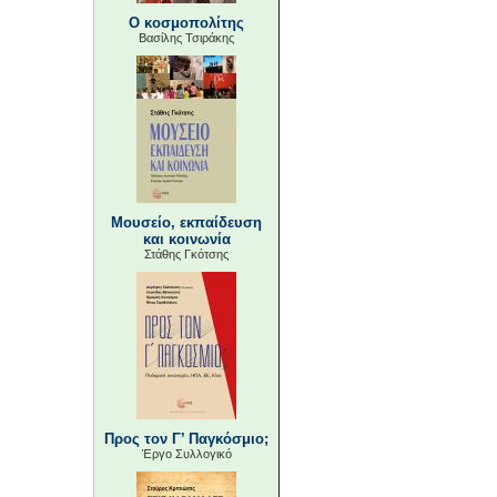
Ο κοσμοπολίτης
Βασίλης Τσιράκης
Μουσείο, εκπαίδευση
και κοινωνία
Στάθης Γκότσης
Προς τον Γ’ Παγκόσμιο;
Έργο Συλλογικό