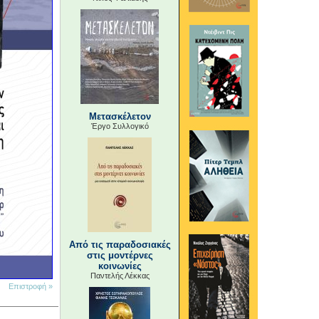
Μετασκέλετον
Έργο Συλλογικό
Από τις παραδοσιακές
στις μοντέρνες
κοινωνίες
Παντελής Λέκκας
Επιστροφή »