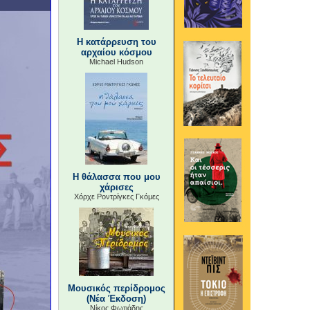
Η κατάρρευση του
αρχαίου κόσμου
Michael Hudson
Η θάλασσα που μου
χάρισες
Χόρχε Ροντρίγκες Γκόμες
Μουσικός περίδρομος
(Νέα Έκδοση)
Νίκος Φωτιάδης