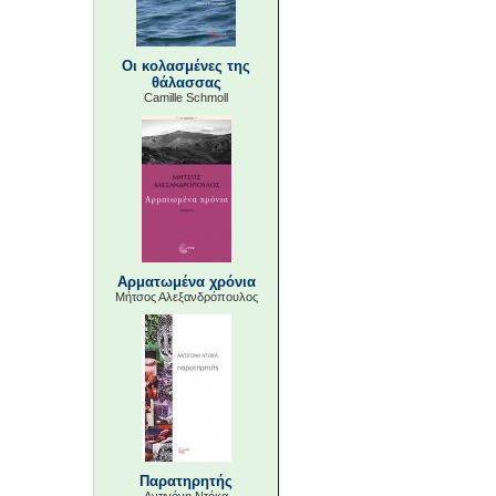
Οι κολασμένες της
θάλασσας
Camille Schmoll
Αρματωμένα χρόνια
Μήτσος Αλεξανδρόπουλος
Παρατηρητής