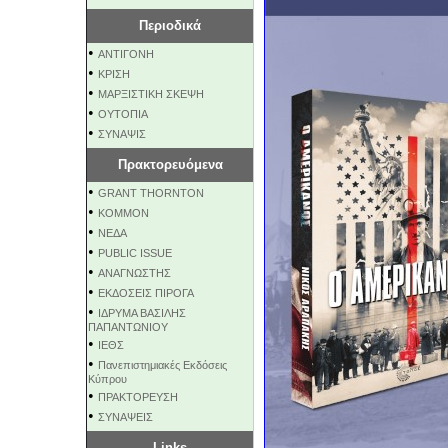
Περιοδικά
•
ΑΝΤΙΓΟΝΗ
•
ΚΡΙΣΗ
•
ΜΑΡΞΙΣΤΙΚΗ ΣΚΕΨΗ
•
ΟΥΤΟΠΙΑ
•
ΣΥΝΑΨΙΣ
Πρακτορευόμενα
•
GRANT THORNTON
•
KOMMON
•
NEΔΑ
•
PUBLIC ISSUE
•
ΑΝΑΓΝΩΣΤΗΣ
•
ΕΚΔΟΣΕΙΣ ΠΙΡΟΓΑ
•
ΙΔΡΥΜΑ ΒΑΣΙΛΗΣ
ΠΑΠΑΝΤΩΝΙΟΥ
•
ΙΕΘΣ
•
Πανεπιστημιακές Εκδόσεις
Κύπρου
•
ΠΡΑΚΤΟΡΕΥΣΗ
•
ΣΥΝΑΨΕΙΣ
Links