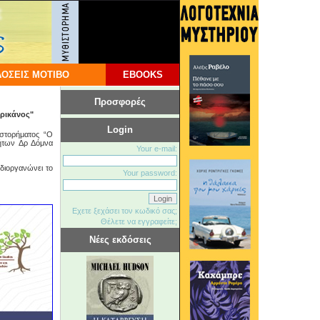
ΟΣΕΙΣ ΜΟΤΙΒΟ
EBOOKS
Προσφορές
ερικάνος"
Login
στορήματος “Ο
τήτων Δρ Δόμνα
Your e-mail:
διοργανώνει το
Your password:
Εχετε ξεχάσει τον κωδικό σας;
Θέλετε να εγγραφείτε;
Νέες εκδόσεις