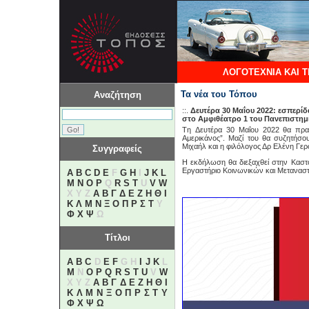
ΛΟΓΟΤΕΧΝΙΑ ΚΑΙ 
Τα νέα του Τόπου
Αναζήτηση
::.
Δευτέρα 30 Μαΐου 2022: εσπερί
στο Αμφιθέατρο 1 του Πανεπιστημ
Tη Δευτέρα 30 Μαΐου 2022 θα πραγ
Αμερικάνος”. Μαζί του θα συζητήσ
Μιχαήλ και η φιλόλογος Δρ Ελένη Γερ
Συγγραφείς
Η εκδήλωση θα διεξαχθεί στην Καστο
Εργαστήριο Κοινωνικών και Μεταναστ
A
B
C
D
E
F
G
H
I
J
K
L
M
N
O
P
Q
R
S
T
U
V
W
X Y Z
Α
Β
Γ
Δ
Ε
Ζ
Η
Θ
Ι
Κ
Λ
Μ
Ν
Ξ
Ο
Π
Ρ
Σ
Τ
Υ
Φ
Χ
Ψ
Ω
Τίτλοι
A
B
C
D
E
F
G H
I
J
K
L
M
N
O
P
Q
R
S
T
U
V
W
X Y Z
Α
Β
Γ
Δ
Ε
Ζ
Η
Θ
Ι
Κ
Λ
Μ
Ν
Ξ
Ο
Π
Ρ
Σ
Τ
Υ
Φ
Χ
Ψ
Ω