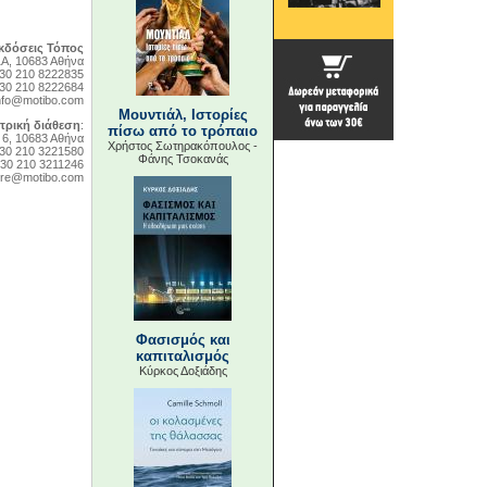
κδόσεις Τόπος
Α, 10683 Αθήνα
+30 210 8222835
+30 210 8222684
nfo@motibo.com
Μουντιάλ, Ιστορίες
τρική διάθεση
:
πίσω από το τρόπαιο
6, 10683 Αθήνα
Χρήστος Σωτηρακόπουλος -
+30 210 3221580
Φάνης Τσοκανάς
+30 210 3211246
ore@motibo.com
Φασισμός και
καπιταλισμός
Κύρκος Δοξιάδης