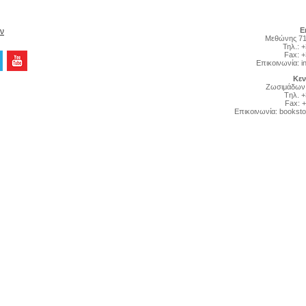
Ε
ν
Μεθώνης 71
Τηλ.: 
Fax: 
Επικοινωνία:
i
Κεν
Zωσιμάδων 
Tηλ. 
Fax: 
Επικοινωνία:
bookst