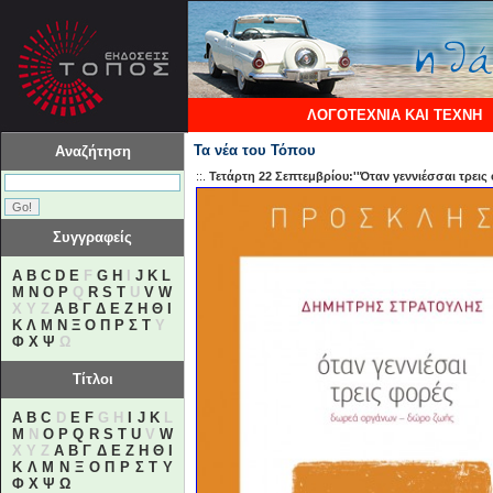
ΛΟΓΟΤΕΧΝΙΑ ΚΑΙ ΤΕΧΝΗ
Τα νέα του Τόπου
Αναζήτηση
::.
Τετάρτη 22 Σεπτεμβρίου:''Όταν γεννιέσσαι τρει
Συγγραφείς
A
B
C
D
E
F
G
H
I
J
K
L
M
N
O
P
Q
R
S
T
U
V
W
X Y Z
Α
Β
Γ
Δ
Ε
Ζ
Η
Θ
Ι
Κ
Λ
Μ
Ν
Ξ
Ο
Π
Ρ
Σ
Τ
Υ
Φ
Χ
Ψ
Ω
Τίτλοι
A
B
C
D
E
F
G H
I
J
K
L
M
N
O
P
Q
R
S
T
U
V
W
X Y Z
Α
Β
Γ
Δ
Ε
Ζ
Η
Θ
Ι
Κ
Λ
Μ
Ν
Ξ
Ο
Π
Ρ
Σ
Τ
Υ
Φ
Χ
Ψ
Ω