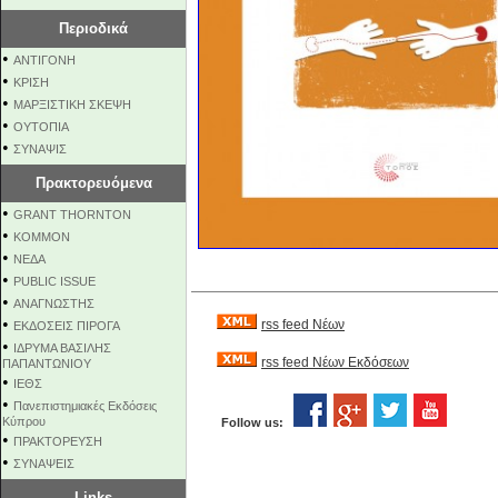
Περιοδικά
•
ΑΝΤΙΓΟΝΗ
•
ΚΡΙΣΗ
•
ΜΑΡΞΙΣΤΙΚΗ ΣΚΕΨΗ
•
ΟΥΤΟΠΙΑ
•
ΣΥΝΑΨΙΣ
Πρακτορευόμενα
•
GRANT THORNTON
•
KOMMON
•
NEΔΑ
•
PUBLIC ISSUE
•
ΑΝΑΓΝΩΣΤΗΣ
•
rss feed Νέων
ΕΚΔΟΣΕΙΣ ΠΙΡΟΓΑ
•
ΙΔΡΥΜΑ ΒΑΣΙΛΗΣ
rss feed Νέων Εκδόσεων
ΠΑΠΑΝΤΩΝΙΟΥ
•
ΙΕΘΣ
•
Πανεπιστημιακές Εκδόσεις
Κύπρου
Follow us:
•
ΠΡΑΚΤΟΡΕΥΣΗ
•
ΣΥΝΑΨΕΙΣ
Links