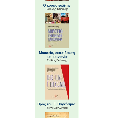
Ο κοσμοπολίτης
Βασίλης Τσιράκης
Μουσείο, εκπαίδευση
και κοινωνία
Στάθης Γκότσης
Προς τον Γ’ Παγκόσμιο;
Έργο Συλλογικό