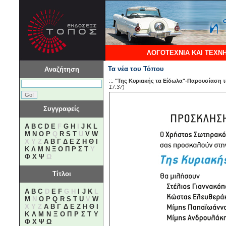
ΛΟΓΟΤΕΧΝΙΑ ΚΑΙ ΤΕΧΝ
Τα νέα του Τόπου
Αναζήτηση
::.
"Της Κυριακής τα Είδωλα"-Παρουσίαση τ
17:37
)
Συγγραφείς
A
B
C
D
E
F
G
H
I
J
K
L
M
N
O
P
Q
R
S
T
U
V
W
X Y Z
Α
Β
Γ
Δ
Ε
Ζ
Η
Θ
Ι
Κ
Λ
Μ
Ν
Ξ
Ο
Π
Ρ
Σ
Τ
Υ
Φ
Χ
Ψ
Ω
Τίτλοι
A
B
C
D
E
F
G H
I
J
K
L
M
N
O
P
Q
R
S
T
U
V
W
X Y Z
Α
Β
Γ
Δ
Ε
Ζ
Η
Θ
Ι
Κ
Λ
Μ
Ν
Ξ
Ο
Π
Ρ
Σ
Τ
Υ
Φ
Χ
Ψ
Ω