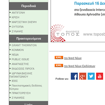
Περιοδικά
•
ΑΝΤΙΓΟΝΗ
•
ΚΡΙΣΗ
•
ΜΑΡΞΙΣΤΙΚΗ ΣΚΕΨΗ
•
ΟΥΤΟΠΙΑ
•
ΣΥΝΑΨΙΣ
Πρακτορευόμενα
•
GRANT THORNTON
•
KOMMON
•
NEΔΑ
rss feed Νέων
•
PUBLIC ISSUE
•
ΑΝΑΓΝΩΣΤΗΣ
rss feed Νέων Εκδόσεων
•
ΕΚΔΟΣΕΙΣ ΠΙΡΟΓΑ
•
ΙΔΡΥΜΑ ΒΑΣΙΛΗΣ
ΠΑΠΑΝΤΩΝΙΟΥ
Follow us:
•
ΙΕΘΣ
•
Πανεπιστημιακές Εκδόσεις
Κύπρου
•
ΠΡΑΚΤΟΡΕΥΣΗ
•
ΣΥΝΑΨΕΙΣ
Links