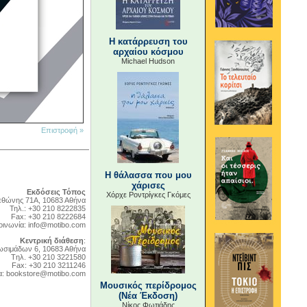
Η κατάρρευση του
αρχαίου κόσμου
Michael Hudson
Επιστροφή »
Η θάλασσα που μου
χάρισες
Εκδόσεις Τόπος
Χόρχε Ροντρίγκες Γκόμες
θώνης 71Α, 10683 Αθήνα
Τηλ.: +30 210 8222835
Fax: +30 210 8222684
οινωνία:
info@motibo.com
Κεντρική διάθεση
:
ωσιμάδων 6, 10683 Αθήνα
Tηλ. +30 210 3221580
Fax: +30 210 3211246
α:
bookstore@motibo.com
Μουσικός περίδρομος
(Νέα Έκδοση)
Νίκος Φωτιάδης