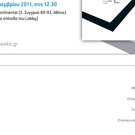
Με
Επικ
Z
Επικοινωνί