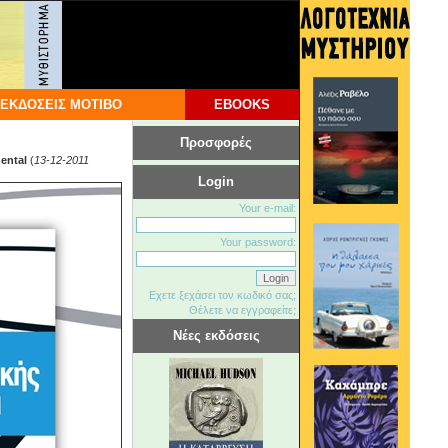
ΕΚΔΟΣΕΙΣ ΜΟΤΙΒΟ
EBOOKS
Προσφορές
ental
(
13-12-2011
Login
Your e-mail:
Your password:
Εχετε ξεχάσει τον κωδικό σας;
Θέλετε να εγγραφείτε;
Νέες εκδόσεις