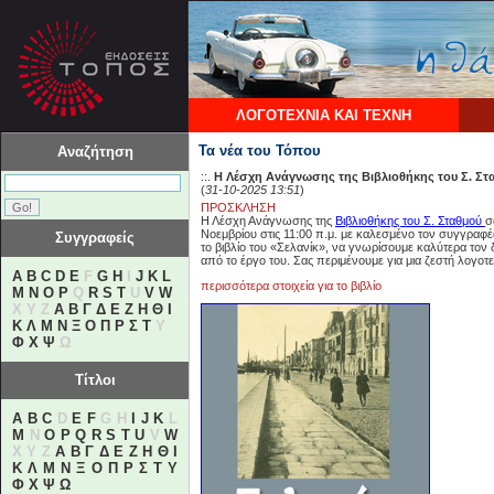
ΛΟΓΟΤΕΧΝΙΑ ΚΑΙ ΤΕΧΝΗ
Τα νέα του Τόπου
Αναζήτηση
::.
Η Λέσχη Ανάγνωσης της Βιβλιοθήκης του Σ. Σ
(
31-10-2025 13:51
)
ΠΡΟΣΚΛΗΣΗ
Η Λέσχη Ανάγνωσης της
Βιβλιοθήκης του Σ. Σταθμού
σ
Νοεμβρίου στις 11:00 π.μ. με καλεσμένο τον συγγραφέ
Συγγραφείς
το βιβλίο του «Σελανίκ», να γνωρίσουμε καλύτερα τον
από το έργο του. Σας περιμένουμε για μια ζεστή λογοτ
A
B
C
D
E
F
G
H
I
J
K
L
περισσότερα στοιχεία για το βιβλίο
M
N
O
P
Q
R
S
T
U
V
W
X Y Z
Α
Β
Γ
Δ
Ε
Ζ
Η
Θ
Ι
Κ
Λ
Μ
Ν
Ξ
Ο
Π
Ρ
Σ
Τ
Υ
Φ
Χ
Ψ
Ω
Τίτλοι
A
B
C
D
E
F
G H
I
J
K
L
M
N
O
P
Q
R
S
T
U
V
W
X Y Z
Α
Β
Γ
Δ
Ε
Ζ
Η
Θ
Ι
Κ
Λ
Μ
Ν
Ξ
Ο
Π
Ρ
Σ
Τ
Υ
Φ
Χ
Ψ
Ω