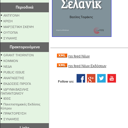
Περιοδικά
•
ΑΝΤΙΓΟΝΗ
•
ΚΡΙΣΗ
•
ΜΑΡΞΙΣΤΙΚΗ ΣΚΕΨΗ
•
ΟΥΤΟΠΙΑ
•
ΣΥΝΑΨΙΣ
Πρακτορευόμενα
•
GRANT THORNTON
rss feed Νέων
•
KOMMON
•
rss feed Νέων Εκδόσεων
NEΔΑ
•
PUBLIC ISSUE
•
ΑΝΑΓΝΩΣΤΗΣ
Follow us:
•
ΕΚΔΟΣΕΙΣ ΠΙΡΟΓΑ
•
ΙΔΡΥΜΑ ΒΑΣΙΛΗΣ
ΠΑΠΑΝΤΩΝΙΟΥ
•
ΙΕΘΣ
•
Πανεπιστημιακές Εκδόσεις
Κύπρου
•
ΠΡΑΚΤΟΡΕΥΣΗ
•
ΣΥΝΑΨΕΙΣ
Links