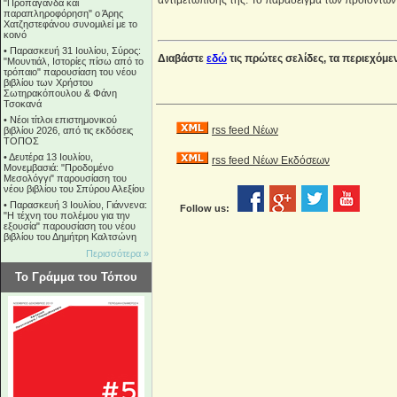
αντιμετώπισής της: Το παράδειγμα των προϊόντω
"Προπαγάνδα και
παραπληροφόρηση" ο Άρης
Χατζηστεφάνου συνομιλεί με το
κοινό
•
Παρασκευή 31 Ιουλίου, Σύρος:
Διαβάστε
εδώ
τις πρώτες σελίδες, τα περιεχόμε
"Μουντιάλ, Ιστορίες πίσω από το
τρόπαιο" παρουσίαση του νέου
βιβλίου των Χρήστου
Σωτηρακόπουλου & Φάνη
Τσοκανά
•
Νέοι τίτλοι επιστημονικού
rss feed Νέων
βιβλίου 2026, από τις εκδόσεις
ΤΟΠΟΣ
•
Δευτέρα 13 Ιουλίου,
rss feed Νέων Εκδόσεων
Μονεμβασιά: "Προδομένο
Μεσολόγγι" παρουσίαση του
νέου βιβλίου του Σπύρου Αλεξίου
•
Παρασκευή 3 Ιουλίου, Γιάννενα:
Follow us:
"Η τέχνη του πολέμου για την
εξουσία" παρουσίαση του νέου
βιβλίου του Δημήτρη Καλτσώνη
Περισσότερα »
Το Γράμμα του Τόπου