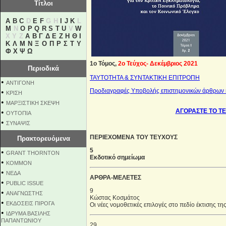
Τίτλοι
A
B
C
D
E
F
G H
I
J
K
L
M
N
O
P
Q
R
S
T
U
V
W
X Y Z
Α
Β
Γ
Δ
Ε
Ζ
Η
Θ
Ι
Κ
Λ
Μ
Ν
Ξ
Ο
Π
Ρ
Σ
Τ
Υ
Φ
Χ
Ψ
Ω
1ο Τόμος,
2ο Τεύχος- Δεκέμβριος 2021
Περιοδικά
ΤΑΥΤΟΤΗΤΑ & ΣΥΝΤΑΚΤΙΚΗ ΕΠΙΤΡΟΠΗ
•
ΑΝΤΙΓΟΝΗ
Προδιαγραφές Υποβολής επιστημονικών άρθρων κ
•
ΚΡΙΣΗ
•
ΜΑΡΞΙΣΤΙΚΗ ΣΚΕΨΗ
ΑΓΟΡΑΣΤΕ ΤΟ Τ
•
ΟΥΤΟΠΙΑ
•
ΣΥΝΑΨΙΣ
ΠΕΡΙΕΧΟΜΕΝΑ ΤΟΥ ΤΕΥΧΟΥΣ
Πρακτορευόμενα
5
•
GRANT THORNTON
Εκδοτικό σημείωμα
•
KOMMON
•
NEΔΑ
ΑΡΘΡΑ-ΜΕΛΕΤΕΣ
•
PUBLIC ISSUE
9
•
ΑΝΑΓΝΩΣΤΗΣ
Κώστας Κοσμάτος
•
ΕΚΔΟΣΕΙΣ ΠΙΡΟΓΑ
Οι νέες νομοθετικές επιλογές στο πεδίο έκτισης τη
•
ΙΔΡΥΜΑ ΒΑΣΙΛΗΣ
ΠΑΠΑΝΤΩΝΙΟΥ
29