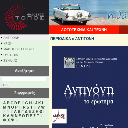
ΛΟΓΟΤΕΧΝΙΑ ΚΑΙ ΤΕΧΝΗ
•
ΑΝΤΙΓΟΝΗ
ΠΕΡΙΟΔΙΚΑ » ΑΝΤΙΓΟΝΗ
•
ΚΡΙΣΗ
•
ΜΑΡΞΙΣΤΙΚΗ ΣΚΕΨΗ
•
ΟΥΤΟΠΙΑ
•
ΣΥΝΑΨΙΣ
Αναζήτηση
Συγγραφείς
A
B
C
D
E
F
G
H
I
J
K
L
M
N
O
P
Q
R
S
T
U
V
W
X Y Z
Α
Β
Γ
Δ
Ε
Ζ
Η
Θ
Ι
Κ
Λ
Μ
Ν
Ξ
Ο
Π
Ρ
Σ
Τ
Υ
Φ
Χ
Ψ
Ω