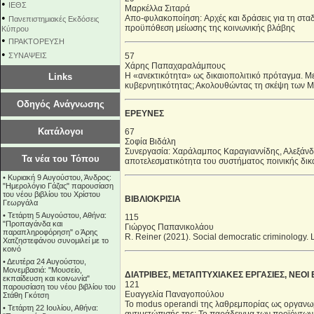
•
ΙΕΘΣ
Μαρκέλλα Σιταρά
•
Απο-φυλακοποίηση: Aρχές και δράσεις για τη στα
Πανεπιστημιακές Εκδόσεις
προϋπόθεση μείωσης της κοινωνικής βλάβης
Κύπρου
•
ΠΡΑΚΤΟΡΕΥΣΗ
•
ΣΥΝΑΨΕΙΣ
57
Χάρης Παπαχαραλάμπους
Η «ανεκτικότητα» ως δικαιοπολιτικό πρόταγμα. Μ
Links
κυβερνητικότητας; Ακολουθώντας τη σκέψη των M
Οδηγός Ανάγνωσης
ΕΡΕΥΝΕΣ
Κατάλογοι
67
Σοφία Βιδάλη
Συνεργασία: Χαράλαμπος Καραγιαννίδης, Αλεξάνδ
Τα νέα του Τόπου
αποτελεσματικότητα του συστήματος ποινικής δι
•
Κυριακή 9 Αυγούστου, Άνδρος:
"Ημερολόγιο Γάζας" παρουσίαση
του νέου βιβλίου του Χρίστου
ΒΙΒΛΙΟΚΡΙΣΙΑ
Γεωργάλα
•
Τετάρτη 5 Αυγούστου, Αθήνα:
115
"Προπαγάνδα και
Γιώργος Παπανικολάου
παραπληροφόρηση" ο Άρης
R. Reiner (2021). Social democratic criminology.
Χατζηστεφάνου συνομιλεί με το
κοινό
•
Δευτέρα 24 Αυγούστου,
Μονεμβασιά: "Μουσείο,
ΔΙΑΤΡΙΒΕΣ, ΜΕΤΑΠΤΥΧΙΑΚΕΣ ΕΡΓΑΣΙΕΣ, ΝΕΟΙ
εκπαίδευση και κοινωνία"
121
παρουσίαση του νέου βιβλίου του
Ευαγγελία Παναγοπούλου
Στάθη Γκότση
Το modus operandi της λαθρεμπορίας ως οργανωμ
•
Τετάρτη 22 Ιουλίου, Αθήνα: