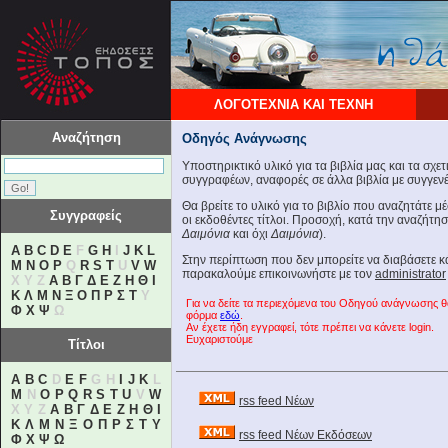
ΛΟΓΟΤΕΧΝΙΑ ΚΑΙ ΤΕΧΝΗ
Αναζήτηση
Οδηγός Ανάγνωσης
Υποστηρικτικό υλικό για τα βιβλία μας και τα σχε
συγγραφέων, αναφορές σε άλλα βιβλία με συγγενές
Θα βρείτε το υλικό για το βιβλίο που αναζητάτε 
Συγγραφείς
οι εκδοθέντες τίτλοι. Προσοχή, κατά την αναζήτη
Δαιμόνια
και όχι
Δαιμόνια
).
A
B
C
D
E
F
G
H
I
J
K
L
Στην περίπτωση που δεν μπορείτε να διαβάσετε 
M
N
O
P
Q
R
S
T
U
V
W
παρακαλούμε επικοινωνήστε με τον
administrator
X Y Z
Α
Β
Γ
Δ
Ε
Ζ
Η
Θ
Ι
Κ
Λ
Μ
Ν
Ξ
Ο
Π
Ρ
Σ
Τ
Υ
Για να δείτε τα περιεχόμενα του Οδηγού ανάγνωσης 
Φ
Χ
Ψ
Ω
φόρμα
εδώ
.
Αν έχετε ήδη εγγραφεί, τότε πρέπει να κάνετε login.
Ευχαριστούμε
Τίτλοι
A
B
C
D
E
F
G H
I
J
K
L
M
N
O
P
Q
R
S
T
U
V
W
rss feed Νέων
X Y Z
Α
Β
Γ
Δ
Ε
Ζ
Η
Θ
Ι
Κ
Λ
Μ
Ν
Ξ
Ο
Π
Ρ
Σ
Τ
Υ
rss feed Νέων Εκδόσεων
Φ
Χ
Ψ
Ω