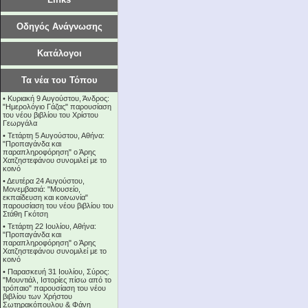
Οδηγός Ανάγνωσης
Κατάλογοι
Τα νέα του Τόπου
•
Κυριακή 9 Αυγούστου, Άνδρος:
"Ημερολόγιο Γάζας" παρουσίαση
του νέου βιβλίου του Χρίστου
Γεωργάλα
•
Τετάρτη 5 Αυγούστου, Αθήνα:
"Προπαγάνδα και
παραπληροφόρηση" ο Άρης
Χατζηστεφάνου συνομιλεί με το
κοινό
•
Δευτέρα 24 Αυγούστου,
Μονεμβασιά: "Μουσείο,
εκπαίδευση και κοινωνία"
παρουσίαση του νέου βιβλίου του
Στάθη Γκότση
•
Τετάρτη 22 Ιουλίου, Αθήνα:
"Προπαγάνδα και
παραπληροφόρηση" ο Άρης
Χατζηστεφάνου συνομιλεί με το
κοινό
•
Παρασκευή 31 Ιουλίου, Σύρος:
"Μουντιάλ, Ιστορίες πίσω από το
τρόπαιο" παρουσίαση του νέου
βιβλίου των Χρήστου
Σωτηρακόπουλου & Φάνη