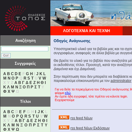
ΛΟΓΟΤΕΧΝΙΑ ΚΑΙ ΤΕΧΝΗ
Αναζήτηση
Οδηγός Ανάγνωσης
Υποστηρικτικό υλικό για τα βιβλία μας και τα σχε
συγγραφέων, αναφορές σε άλλα βιβλία με συγγενές
Θα βρείτε το υλικό για το βιβλίο που αναζητάτε 
Συγγραφείς
οι εκδοθέντες τίτλοι. Προσοχή, κατά την αναζήτη
Δαιμόνια
και όχι
Δαιμόνια
).
A
B
C
D
E
F
G
H
I
J
K
L
Στην περίπτωση που δεν μπορείτε να διαβάσετε 
M
N
O
P
Q
R
S
T
U
V
W
παρακαλούμε επικοινωνήστε με τον
administrator
X Y Z
Α
Β
Γ
Δ
Ε
Ζ
Η
Θ
Ι
Κ
Λ
Μ
Ν
Ξ
Ο
Π
Ρ
Σ
Τ
Υ
Για να δείτε τα περιεχόμενα του Οδηγού ανάγνωσης 
Φ
Χ
Ψ
Ω
φόρμα
εδώ
.
Αν έχετε ήδη εγγραφεί, τότε πρέπει να κάνετε login.
Ευχαριστούμε
Τίτλοι
A
B
C
D
E
F
G H
I
J
K
L
M
N
O
P
Q
R
S
T
U
V
W
rss feed Νέων
X Y Z
Α
Β
Γ
Δ
Ε
Ζ
Η
Θ
Ι
Κ
Λ
Μ
Ν
Ξ
Ο
Π
Ρ
Σ
Τ
Υ
rss feed Νέων Εκδόσεων
Φ
Χ
Ψ
Ω