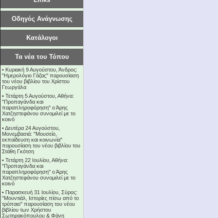
Οδηγός Ανάγνωσης
Κατάλογοι
Τα νέα του Τόπου
•
Κυριακή 9 Αυγούστου, Άνδρος:
"Ημερολόγιο Γάζας" παρουσίαση
του νέου βιβλίου του Χρίστου
Γεωργάλα
•
Τετάρτη 5 Αυγούστου, Αθήνα:
"Προπαγάνδα και
παραπληροφόρηση" ο Άρης
Χατζηστεφάνου συνομιλεί με το
κοινό
•
Δευτέρα 24 Αυγούστου,
Μονεμβασιά: "Μουσείο,
εκπαίδευση και κοινωνία"
παρουσίαση του νέου βιβλίου του
Στάθη Γκότση
•
Τετάρτη 22 Ιουλίου, Αθήνα:
"Προπαγάνδα και
παραπληροφόρηση" ο Άρης
Χατζηστεφάνου συνομιλεί με το
κοινό
•
Παρασκευή 31 Ιουλίου, Σύρος:
"Μουντιάλ, Ιστορίες πίσω από το
τρόπαιο" παρουσίαση του νέου
βιβλίου των Χρήστου
Σωτηρακόπουλου & Φάνη