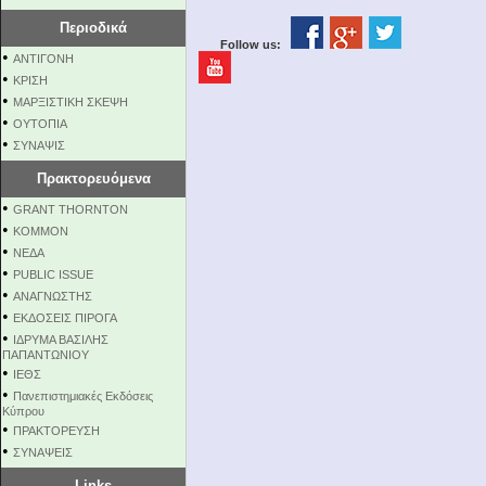
Περιοδικά
Follow us:
•
ΑΝΤΙΓΟΝΗ
•
ΚΡΙΣΗ
•
ΜΑΡΞΙΣΤΙΚΗ ΣΚΕΨΗ
•
ΟΥΤΟΠΙΑ
•
ΣΥΝΑΨΙΣ
Πρακτορευόμενα
•
GRANT THORNTON
•
KOMMON
•
NEΔΑ
•
PUBLIC ISSUE
•
ΑΝΑΓΝΩΣΤΗΣ
•
ΕΚΔΟΣΕΙΣ ΠΙΡΟΓΑ
•
ΙΔΡΥΜΑ ΒΑΣΙΛΗΣ
ΠΑΠΑΝΤΩΝΙΟΥ
•
ΙΕΘΣ
•
Πανεπιστημιακές Εκδόσεις
Κύπρου
•
ΠΡΑΚΤΟΡΕΥΣΗ
•
ΣΥΝΑΨΕΙΣ
Links