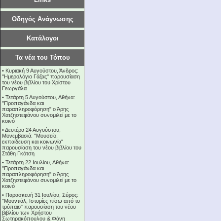
Οδηγός Ανάγνωσης
Κατάλογοι
Τα νέα του Τόπου
•
Κυριακή 9 Αυγούστου, Άνδρος:
"Ημερολόγιο Γάζας" παρουσίαση
του νέου βιβλίου του Χρίστου
Γεωργάλα
•
Τετάρτη 5 Αυγούστου, Αθήνα:
"Προπαγάνδα και
παραπληροφόρηση" ο Άρης
Χατζηστεφάνου συνομιλεί με το
κοινό
•
Δευτέρα 24 Αυγούστου,
Μονεμβασιά: "Μουσείο,
εκπαίδευση και κοινωνία"
παρουσίαση του νέου βιβλίου του
Στάθη Γκότση
•
Τετάρτη 22 Ιουλίου, Αθήνα:
"Προπαγάνδα και
παραπληροφόρηση" ο Άρης
Χατζηστεφάνου συνομιλεί με το
κοινό
•
Παρασκευή 31 Ιουλίου, Σύρος:
"Μουντιάλ, Ιστορίες πίσω από το
τρόπαιο" παρουσίαση του νέου
βιβλίου των Χρήστου
Σωτηρακόπουλου & Φάνη