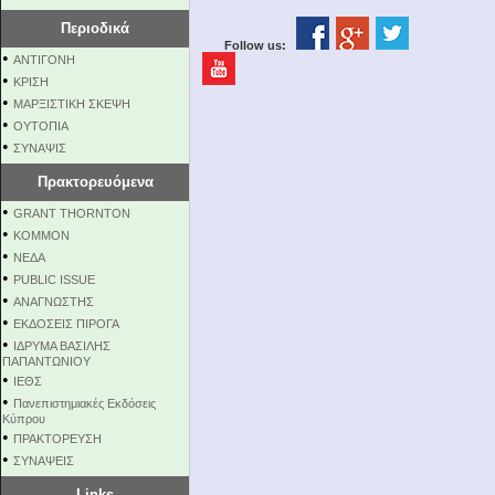
Περιοδικά
Follow us:
•
ΑΝΤΙΓΟΝΗ
•
ΚΡΙΣΗ
•
ΜΑΡΞΙΣΤΙΚΗ ΣΚΕΨΗ
•
ΟΥΤΟΠΙΑ
•
ΣΥΝΑΨΙΣ
Πρακτορευόμενα
•
GRANT THORNTON
•
KOMMON
•
NEΔΑ
•
PUBLIC ISSUE
•
ΑΝΑΓΝΩΣΤΗΣ
•
ΕΚΔΟΣΕΙΣ ΠΙΡΟΓΑ
•
ΙΔΡΥΜΑ ΒΑΣΙΛΗΣ
ΠΑΠΑΝΤΩΝΙΟΥ
•
ΙΕΘΣ
•
Πανεπιστημιακές Εκδόσεις
Κύπρου
•
ΠΡΑΚΤΟΡΕΥΣΗ
•
ΣΥΝΑΨΕΙΣ
Links