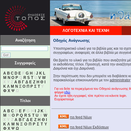
ΛΟΓΟΤΕΧΝΙΑ ΚΑΙ ΤΕΧΝΗ
Αναζήτηση
Οδηγός Ανάγνωσης
Υποστηρικτικό υλικό για τα βιβλία μας και τα σχε
συγγραφέων, αναφορές σε άλλα βιβλία με συγγενές
Θα βρείτε το υλικό για το βιβλίο που αναζητάτε 
Συγγραφείς
οι εκδοθέντες τίτλοι. Προσοχή, κατά την αναζήτη
Δαιμόνια
και όχι
Δαιμόνια
).
A
B
C
D
E
F
G
H
I
J
K
L
Στην περίπτωση που δεν μπορείτε να διαβάσετε 
M
N
O
P
Q
R
S
T
U
V
W
παρακαλούμε επικοινωνήστε με τον
administrator
X Y Z
Α
Β
Γ
Δ
Ε
Ζ
Η
Θ
Ι
Κ
Λ
Μ
Ν
Ξ
Ο
Π
Ρ
Σ
Τ
Υ
Για να δείτε τα περιεχόμενα του Οδηγού ανάγνωσης 
Φ
Χ
Ψ
Ω
φόρμα
εδώ
.
Αν έχετε ήδη εγγραφεί, τότε πρέπει να κάνετε login.
Ευχαριστούμε
Τίτλοι
A
B
C
D
E
F
G H
I
J
K
L
M
N
O
P
Q
R
S
T
U
V
W
rss feed Νέων
X Y Z
Α
Β
Γ
Δ
Ε
Ζ
Η
Θ
Ι
Κ
Λ
Μ
Ν
Ξ
Ο
Π
Ρ
Σ
Τ
Υ
rss feed Νέων Εκδόσεων
Φ
Χ
Ψ
Ω