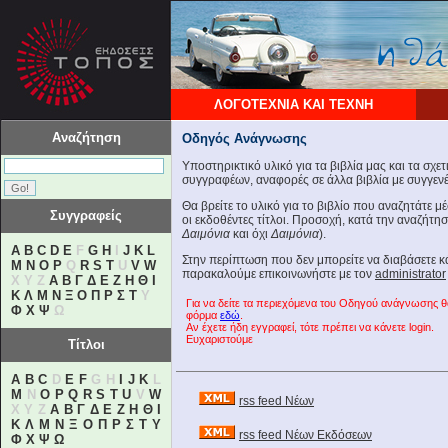
ΛΟΓΟΤΕΧΝΙΑ ΚΑΙ ΤΕΧΝΗ
Αναζήτηση
Οδηγός Ανάγνωσης
Υποστηρικτικό υλικό για τα βιβλία μας και τα σχε
συγγραφέων, αναφορές σε άλλα βιβλία με συγγενές
Θα βρείτε το υλικό για το βιβλίο που αναζητάτε 
Συγγραφείς
οι εκδοθέντες τίτλοι. Προσοχή, κατά την αναζήτη
Δαιμόνια
και όχι
Δαιμόνια
).
A
B
C
D
E
F
G
H
I
J
K
L
Στην περίπτωση που δεν μπορείτε να διαβάσετε 
M
N
O
P
Q
R
S
T
U
V
W
παρακαλούμε επικοινωνήστε με τον
administrator
X Y Z
Α
Β
Γ
Δ
Ε
Ζ
Η
Θ
Ι
Κ
Λ
Μ
Ν
Ξ
Ο
Π
Ρ
Σ
Τ
Υ
Για να δείτε τα περιεχόμενα του Οδηγού ανάγνωσης 
Φ
Χ
Ψ
Ω
φόρμα
εδώ
.
Αν έχετε ήδη εγγραφεί, τότε πρέπει να κάνετε login.
Ευχαριστούμε
Τίτλοι
A
B
C
D
E
F
G H
I
J
K
L
M
N
O
P
Q
R
S
T
U
V
W
rss feed Νέων
X Y Z
Α
Β
Γ
Δ
Ε
Ζ
Η
Θ
Ι
Κ
Λ
Μ
Ν
Ξ
Ο
Π
Ρ
Σ
Τ
Υ
rss feed Νέων Εκδόσεων
Φ
Χ
Ψ
Ω