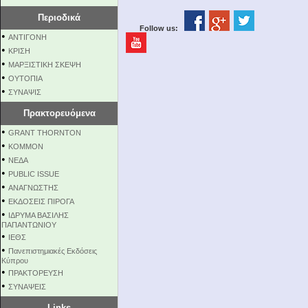
Περιοδικά
Follow us:
•
ΑΝΤΙΓΟΝΗ
•
ΚΡΙΣΗ
•
ΜΑΡΞΙΣΤΙΚΗ ΣΚΕΨΗ
•
ΟΥΤΟΠΙΑ
•
ΣΥΝΑΨΙΣ
Πρακτορευόμενα
•
GRANT THORNTON
•
KOMMON
•
NEΔΑ
•
PUBLIC ISSUE
•
ΑΝΑΓΝΩΣΤΗΣ
•
ΕΚΔΟΣΕΙΣ ΠΙΡΟΓΑ
•
ΙΔΡΥΜΑ ΒΑΣΙΛΗΣ
ΠΑΠΑΝΤΩΝΙΟΥ
•
ΙΕΘΣ
•
Πανεπιστημιακές Εκδόσεις
Κύπρου
•
ΠΡΑΚΤΟΡΕΥΣΗ
•
ΣΥΝΑΨΕΙΣ
Links