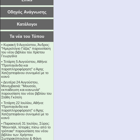
Οδηγός Ανάγνωσης
Κατάλογοι
Τα νέα του Τόπου
•
Κυριακή 9 Αυγούστου, Άνδρος:
"Ημερολόγιο Γάζας" παρουσίαση
του νέου βιβλίου του Χρίστου
Γεωργάλα
•
Τετάρτη 5 Αυγούστου, Αθήνα:
"Προπαγάνδα και
παραπληροφόρηση" ο Άρης
Χατζηστεφάνου συνομιλεί με το
κοινό
•
Δευτέρα 24 Αυγούστου,
Μονεμβασιά: "Μουσείο,
εκπαίδευση και κοινωνία"
παρουσίαση του νέου βιβλίου του
Στάθη Γκότση
•
Τετάρτη 22 Ιουλίου, Αθήνα:
"Προπαγάνδα και
παραπληροφόρηση" ο Άρης
Χατζηστεφάνου συνομιλεί με το
κοινό
•
Παρασκευή 31 Ιουλίου, Σύρος:
"Μουντιάλ, Ιστορίες πίσω από το
τρόπαιο" παρουσίαση του νέου
βιβλίου των Χρήστου
Σωτηρακόπουλου & Φάνη