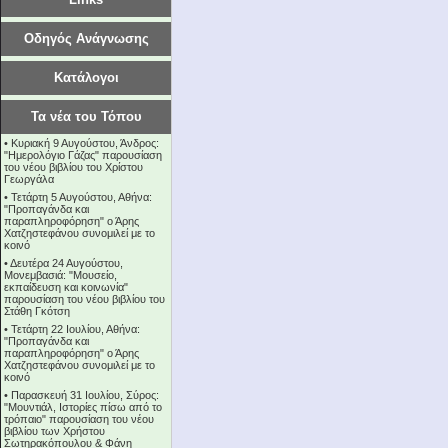
Οδηγός Ανάγνωσης
Κατάλογοι
Τα νέα του Τόπου
•
Κυριακή 9 Αυγούστου, Άνδρος:
"Ημερολόγιο Γάζας" παρουσίαση
του νέου βιβλίου του Χρίστου
Γεωργάλα
•
Τετάρτη 5 Αυγούστου, Αθήνα:
"Προπαγάνδα και
παραπληροφόρηση" ο Άρης
Χατζηστεφάνου συνομιλεί με το
κοινό
•
Δευτέρα 24 Αυγούστου,
Μονεμβασιά: "Μουσείο,
εκπαίδευση και κοινωνία"
παρουσίαση του νέου βιβλίου του
Στάθη Γκότση
•
Τετάρτη 22 Ιουλίου, Αθήνα:
"Προπαγάνδα και
παραπληροφόρηση" ο Άρης
Χατζηστεφάνου συνομιλεί με το
κοινό
•
Παρασκευή 31 Ιουλίου, Σύρος:
"Μουντιάλ, Ιστορίες πίσω από το
τρόπαιο" παρουσίαση του νέου
βιβλίου των Χρήστου
Σωτηρακόπουλου & Φάνη