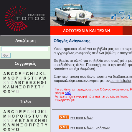
ΛΟΓΟΤΕΧΝΙΑ ΚΑΙ ΤΕΧΝΗ
Αναζήτηση
Οδηγός Ανάγνωσης
Υποστηρικτικό υλικό για τα βιβλία μας και τα σχε
συγγραφέων, αναφορές σε άλλα βιβλία με συγγενές
Θα βρείτε το υλικό για το βιβλίο που αναζητάτε 
Συγγραφείς
οι εκδοθέντες τίτλοι. Προσοχή, κατά την αναζήτη
Δαιμόνια
και όχι
Δαιμόνια
).
A
B
C
D
E
F
G
H
I
J
K
L
Στην περίπτωση που δεν μπορείτε να διαβάσετε 
M
N
O
P
Q
R
S
T
U
V
W
παρακαλούμε επικοινωνήστε με τον
administrator
X Y Z
Α
Β
Γ
Δ
Ε
Ζ
Η
Θ
Ι
Κ
Λ
Μ
Ν
Ξ
Ο
Π
Ρ
Σ
Τ
Υ
Για να δείτε τα περιεχόμενα του Οδηγού ανάγνωσης 
Φ
Χ
Ψ
Ω
φόρμα
εδώ
.
Αν έχετε ήδη εγγραφεί, τότε πρέπει να κάνετε login.
Ευχαριστούμε
Τίτλοι
A
B
C
D
E
F
G H
I
J
K
L
M
N
O
P
Q
R
S
T
U
V
W
rss feed Νέων
X Y Z
Α
Β
Γ
Δ
Ε
Ζ
Η
Θ
Ι
Κ
Λ
Μ
Ν
Ξ
Ο
Π
Ρ
Σ
Τ
Υ
rss feed Νέων Εκδόσεων
Φ
Χ
Ψ
Ω