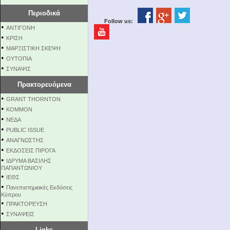
Περιοδικά
Follow us:
•
ΑΝΤΙΓΟΝΗ
•
ΚΡΙΣΗ
•
ΜΑΡΞΙΣΤΙΚΗ ΣΚΕΨΗ
•
ΟΥΤΟΠΙΑ
•
ΣΥΝΑΨΙΣ
Πρακτορευόμενα
•
GRANT THORNTON
•
KOMMON
•
NEΔΑ
•
PUBLIC ISSUE
•
ΑΝΑΓΝΩΣΤΗΣ
•
ΕΚΔΟΣΕΙΣ ΠΙΡΟΓΑ
•
ΙΔΡΥΜΑ ΒΑΣΙΛΗΣ
ΠΑΠΑΝΤΩΝΙΟΥ
•
ΙΕΘΣ
•
Πανεπιστημιακές Εκδόσεις
Κύπρου
•
ΠΡΑΚΤΟΡΕΥΣΗ
•
ΣΥΝΑΨΕΙΣ
Links