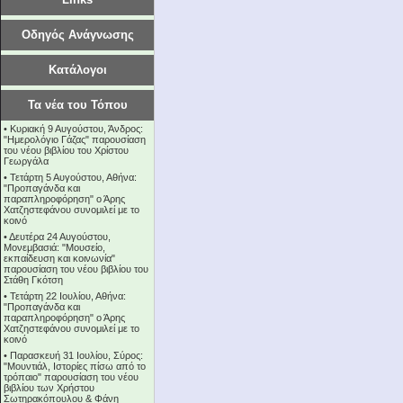
Οδηγός Ανάγνωσης
Κατάλογοι
Τα νέα του Τόπου
•
Κυριακή 9 Αυγούστου, Άνδρος:
"Ημερολόγιο Γάζας" παρουσίαση
του νέου βιβλίου του Χρίστου
Γεωργάλα
•
Τετάρτη 5 Αυγούστου, Αθήνα:
"Προπαγάνδα και
παραπληροφόρηση" ο Άρης
Χατζηστεφάνου συνομιλεί με το
κοινό
•
Δευτέρα 24 Αυγούστου,
Μονεμβασιά: "Μουσείο,
εκπαίδευση και κοινωνία"
παρουσίαση του νέου βιβλίου του
Στάθη Γκότση
•
Τετάρτη 22 Ιουλίου, Αθήνα:
"Προπαγάνδα και
παραπληροφόρηση" ο Άρης
Χατζηστεφάνου συνομιλεί με το
κοινό
•
Παρασκευή 31 Ιουλίου, Σύρος:
"Μουντιάλ, Ιστορίες πίσω από το
τρόπαιο" παρουσίαση του νέου
βιβλίου των Χρήστου
Σωτηρακόπουλου & Φάνη