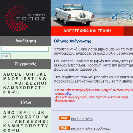
ΛΟΓΟΤΕΧΝΙΑ ΚΑΙ ΤΕΧΝΗ
Αναζήτηση
Οδηγός Ανάγνωσης
Υποστηρικτικό υλικό για τα βιβλία μας και τα σχε
συγγραφέων, αναφορές σε άλλα βιβλία με συγγενές
Θα βρείτε το υλικό για το βιβλίο που αναζητάτε 
Συγγραφείς
οι εκδοθέντες τίτλοι. Προσοχή, κατά την αναζήτη
Δαιμόνια
και όχι
Δαιμόνια
).
A
B
C
D
E
F
G
H
I
J
K
L
Στην περίπτωση που δεν μπορείτε να διαβάσετε 
M
N
O
P
Q
R
S
T
U
V
W
παρακαλούμε επικοινωνήστε με τον
administrator
X Y Z
Α
Β
Γ
Δ
Ε
Ζ
Η
Θ
Ι
Κ
Λ
Μ
Ν
Ξ
Ο
Π
Ρ
Σ
Τ
Υ
Για να δείτε τα περιεχόμενα του Οδηγού ανάγνωσης 
Φ
Χ
Ψ
Ω
φόρμα
εδώ
.
Αν έχετε ήδη εγγραφεί, τότε πρέπει να κάνετε login.
Ευχαριστούμε
Τίτλοι
A
B
C
D
E
F
G H
I
J
K
L
M
N
O
P
Q
R
S
T
U
V
W
rss feed Νέων
X Y Z
Α
Β
Γ
Δ
Ε
Ζ
Η
Θ
Ι
Κ
Λ
Μ
Ν
Ξ
Ο
Π
Ρ
Σ
Τ
Υ
rss feed Νέων Εκδόσεων
Φ
Χ
Ψ
Ω