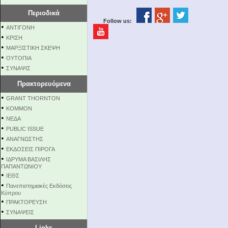
Περιοδικά
Follow us:
•
ΑΝΤΙΓΟΝΗ
•
ΚΡΙΣΗ
•
ΜΑΡΞΙΣΤΙΚΗ ΣΚΕΨΗ
•
ΟΥΤΟΠΙΑ
•
ΣΥΝΑΨΙΣ
Πρακτορευόμενα
•
GRANT THORNTON
•
KOMMON
•
NEΔΑ
•
PUBLIC ISSUE
•
ΑΝΑΓΝΩΣΤΗΣ
•
ΕΚΔΟΣΕΙΣ ΠΙΡΟΓΑ
•
ΙΔΡΥΜΑ ΒΑΣΙΛΗΣ
ΠΑΠΑΝΤΩΝΙΟΥ
•
ΙΕΘΣ
•
Πανεπιστημιακές Εκδόσεις
Κύπρου
•
ΠΡΑΚΤΟΡΕΥΣΗ
•
ΣΥΝΑΨΕΙΣ
Links