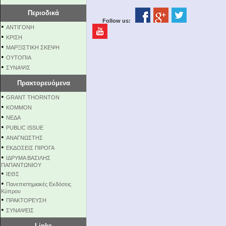
Περιοδικά
Follow us:
•
ΑΝΤΙΓΟΝΗ
•
ΚΡΙΣΗ
•
ΜΑΡΞΙΣΤΙΚΗ ΣΚΕΨΗ
•
ΟΥΤΟΠΙΑ
•
ΣΥΝΑΨΙΣ
Πρακτορευόμενα
•
GRANT THORNTON
•
KOMMON
•
NEΔΑ
•
PUBLIC ISSUE
•
ΑΝΑΓΝΩΣΤΗΣ
•
ΕΚΔΟΣΕΙΣ ΠΙΡΟΓΑ
•
ΙΔΡΥΜΑ ΒΑΣΙΛΗΣ
ΠΑΠΑΝΤΩΝΙΟΥ
•
ΙΕΘΣ
•
Πανεπιστημιακές Εκδόσεις
Κύπρου
•
ΠΡΑΚΤΟΡΕΥΣΗ
•
ΣΥΝΑΨΕΙΣ
Links