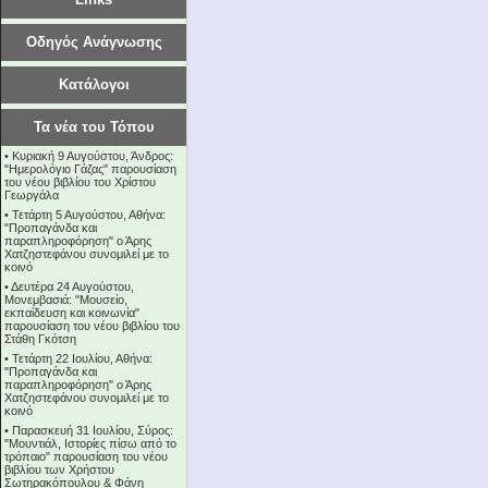
Οδηγός Ανάγνωσης
Κατάλογοι
Τα νέα του Τόπου
•
Κυριακή 9 Αυγούστου, Άνδρος:
"Ημερολόγιο Γάζας" παρουσίαση
του νέου βιβλίου του Χρίστου
Γεωργάλα
•
Τετάρτη 5 Αυγούστου, Αθήνα:
"Προπαγάνδα και
παραπληροφόρηση" ο Άρης
Χατζηστεφάνου συνομιλεί με το
κοινό
•
Δευτέρα 24 Αυγούστου,
Μονεμβασιά: "Μουσείο,
εκπαίδευση και κοινωνία"
παρουσίαση του νέου βιβλίου του
Στάθη Γκότση
•
Τετάρτη 22 Ιουλίου, Αθήνα:
"Προπαγάνδα και
παραπληροφόρηση" ο Άρης
Χατζηστεφάνου συνομιλεί με το
κοινό
•
Παρασκευή 31 Ιουλίου, Σύρος:
"Μουντιάλ, Ιστορίες πίσω από το
τρόπαιο" παρουσίαση του νέου
βιβλίου των Χρήστου
Σωτηρακόπουλου & Φάνη