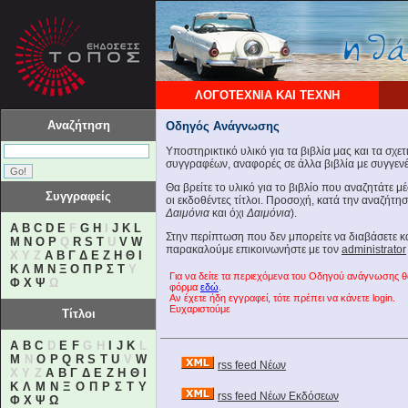
ΛΟΓΟΤΕΧΝΙΑ ΚΑΙ ΤΕΧΝΗ
Αναζήτηση
Οδηγός Ανάγνωσης
Υποστηρικτικό υλικό για τα βιβλία μας και τα σχε
συγγραφέων, αναφορές σε άλλα βιβλία με συγγενές
Θα βρείτε το υλικό για το βιβλίο που αναζητάτε 
Συγγραφείς
οι εκδοθέντες τίτλοι. Προσοχή, κατά την αναζήτη
Δαιμόνια
και όχι
Δαιμόνια
).
A
B
C
D
E
F
G
H
I
J
K
L
Στην περίπτωση που δεν μπορείτε να διαβάσετε 
M
N
O
P
Q
R
S
T
U
V
W
παρακαλούμε επικοινωνήστε με τον
administrator
X Y Z
Α
Β
Γ
Δ
Ε
Ζ
Η
Θ
Ι
Κ
Λ
Μ
Ν
Ξ
Ο
Π
Ρ
Σ
Τ
Υ
Για να δείτε τα περιεχόμενα του Οδηγού ανάγνωσης 
Φ
Χ
Ψ
Ω
φόρμα
εδώ
.
Αν έχετε ήδη εγγραφεί, τότε πρέπει να κάνετε login.
Ευχαριστούμε
Τίτλοι
A
B
C
D
E
F
G H
I
J
K
L
M
N
O
P
Q
R
S
T
U
V
W
rss feed Νέων
X Y Z
Α
Β
Γ
Δ
Ε
Ζ
Η
Θ
Ι
Κ
Λ
Μ
Ν
Ξ
Ο
Π
Ρ
Σ
Τ
Υ
rss feed Νέων Εκδόσεων
Φ
Χ
Ψ
Ω