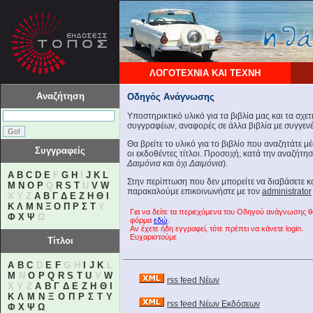
ΛΟΓΟΤΕΧΝΙΑ ΚΑΙ ΤΕΧΝΗ
Αναζήτηση
Οδηγός Ανάγνωσης
Υποστηρικτικό υλικό για τα βιβλία μας και τα σχε
συγγραφέων, αναφορές σε άλλα βιβλία με συγγενές
Θα βρείτε το υλικό για το βιβλίο που αναζητάτε 
Συγγραφείς
οι εκδοθέντες τίτλοι. Προσοχή, κατά την αναζήτη
Δαιμόνια
και όχι
Δαιμόνια
).
A
B
C
D
E
F
G
H
I
J
K
L
Στην περίπτωση που δεν μπορείτε να διαβάσετε 
M
N
O
P
Q
R
S
T
U
V
W
παρακαλούμε επικοινωνήστε με τον
administrator
X Y Z
Α
Β
Γ
Δ
Ε
Ζ
Η
Θ
Ι
Κ
Λ
Μ
Ν
Ξ
Ο
Π
Ρ
Σ
Τ
Υ
Για να δείτε τα περιεχόμενα του Οδηγού ανάγνωσης 
Φ
Χ
Ψ
Ω
φόρμα
εδώ
.
Αν έχετε ήδη εγγραφεί, τότε πρέπει να κάνετε login.
Ευχαριστούμε
Τίτλοι
A
B
C
D
E
F
G H
I
J
K
L
M
N
O
P
Q
R
S
T
U
V
W
rss feed Νέων
X Y Z
Α
Β
Γ
Δ
Ε
Ζ
Η
Θ
Ι
Κ
Λ
Μ
Ν
Ξ
Ο
Π
Ρ
Σ
Τ
Υ
rss feed Νέων Εκδόσεων
Φ
Χ
Ψ
Ω