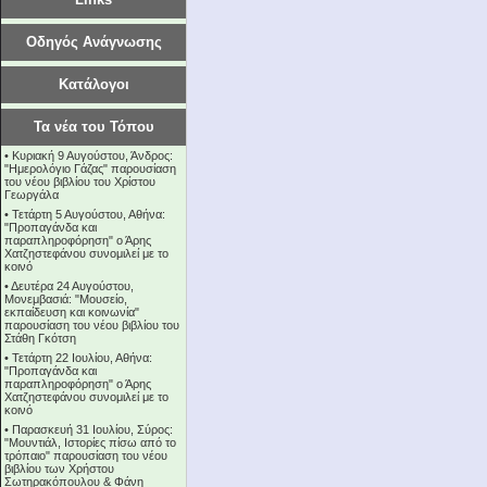
Οδηγός Ανάγνωσης
Κατάλογοι
Τα νέα του Τόπου
•
Κυριακή 9 Αυγούστου, Άνδρος:
"Ημερολόγιο Γάζας" παρουσίαση
του νέου βιβλίου του Χρίστου
Γεωργάλα
•
Τετάρτη 5 Αυγούστου, Αθήνα:
"Προπαγάνδα και
παραπληροφόρηση" ο Άρης
Χατζηστεφάνου συνομιλεί με το
κοινό
•
Δευτέρα 24 Αυγούστου,
Μονεμβασιά: "Μουσείο,
εκπαίδευση και κοινωνία"
παρουσίαση του νέου βιβλίου του
Στάθη Γκότση
•
Τετάρτη 22 Ιουλίου, Αθήνα:
"Προπαγάνδα και
παραπληροφόρηση" ο Άρης
Χατζηστεφάνου συνομιλεί με το
κοινό
•
Παρασκευή 31 Ιουλίου, Σύρος:
"Μουντιάλ, Ιστορίες πίσω από το
τρόπαιο" παρουσίαση του νέου
βιβλίου των Χρήστου
Σωτηρακόπουλου & Φάνη