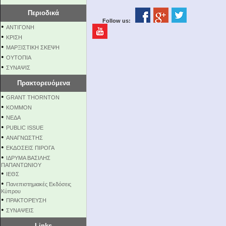
Περιοδικά
Follow us:
•
ΑΝΤΙΓΟΝΗ
•
ΚΡΙΣΗ
•
ΜΑΡΞΙΣΤΙΚΗ ΣΚΕΨΗ
•
ΟΥΤΟΠΙΑ
•
ΣΥΝΑΨΙΣ
Πρακτορευόμενα
•
GRANT THORNTON
•
KOMMON
•
NEΔΑ
•
PUBLIC ISSUE
•
ΑΝΑΓΝΩΣΤΗΣ
•
ΕΚΔΟΣΕΙΣ ΠΙΡΟΓΑ
•
ΙΔΡΥΜΑ ΒΑΣΙΛΗΣ
ΠΑΠΑΝΤΩΝΙΟΥ
•
ΙΕΘΣ
•
Πανεπιστημιακές Εκδόσεις
Κύπρου
•
ΠΡΑΚΤΟΡΕΥΣΗ
•
ΣΥΝΑΨΕΙΣ
Links