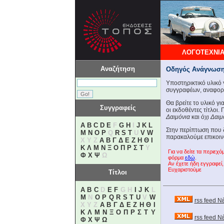
ΛΟΓΟΤΕΧΝΙΑ
Αναζήτηση
Οδηγός Ανάγνωσ
Υποστηρικτικό υλικό γ
συγγραφέων, αναφορές
Θα βρείτε το υλικό γ
Συγγραφείς
οι εκδοθέντες τίτλοι
Δαιμόνια
και όχι
Δαιμ
A
B
C
D
E
F
G
H
I
J
K
L
Στην περίπτωση που δ
M
N
O
P
Q
R
S
T
U
V
W
παρακαλούμε επικοιν
X Y Z
Α
Β
Γ
Δ
Ε
Ζ
Η
Θ
Ι
Κ
Λ
Μ
Ν
Ξ
Ο
Π
Ρ
Σ
Τ
Υ
Για να δείτε τα περιε
Φ
Χ
Ψ
Ω
φόρμα
εδώ
.
Αν έχετε ήδη εγγραφεί, 
Ευχαριστούμε
Τίτλοι
A
B
C
D
E
F
G H
I
J
K
L
M
N
O
P
Q
R
S
T
U
V
W
rss feed Ν
X Y Z
Α
Β
Γ
Δ
Ε
Ζ
Η
Θ
Ι
Κ
Λ
Μ
Ν
Ξ
Ο
Π
Ρ
Σ
Τ
Υ
rss feed 
Φ
Χ
Ψ
Ω