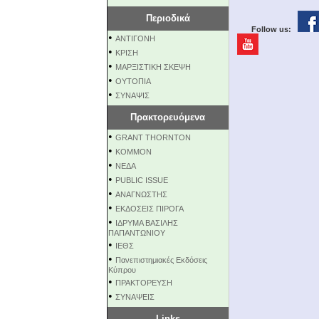
Περιοδικά
Follow us:
•
ΑΝΤΙΓΟΝΗ
•
ΚΡΙΣΗ
•
ΜΑΡΞΙΣΤΙΚΗ ΣΚΕΨΗ
•
ΟΥΤΟΠΙΑ
•
ΣΥΝΑΨΙΣ
Πρακτορευόμενα
•
GRANT THORNTON
•
KOMMON
•
NEΔΑ
•
PUBLIC ISSUE
•
ΑΝΑΓΝΩΣΤΗΣ
•
ΕΚΔΟΣΕΙΣ ΠΙΡΟΓΑ
•
ΙΔΡΥΜΑ ΒΑΣΙΛΗΣ
ΠΑΠΑΝΤΩΝΙΟΥ
•
ΙΕΘΣ
•
Πανεπιστημιακές Εκδόσεις
Κύπρου
•
ΠΡΑΚΤΟΡΕΥΣΗ
•
ΣΥΝΑΨΕΙΣ
Links