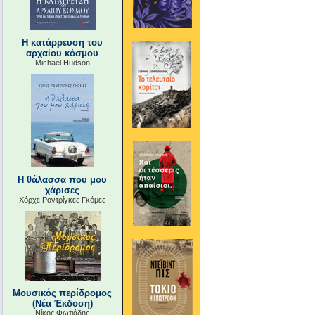
Η κατάρρευση του
αρχαίου κόσμου
Michael Hudson
Η θάλασσα που μου
χάρισες
Χόρχε Ροντρίγκες Γκόμες
Μουσικός περίδρομος
(Νέα Έκδοση)
Νίκος Φωτιάδης