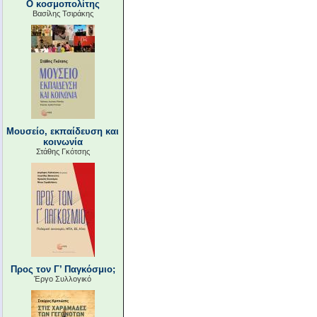
Ο κοσμοπολίτης
Βασίλης Τσιράκης
Μουσείο, εκπαίδευση και
κοινωνία
Στάθης Γκότσης
Προς τον Γ’ Παγκόσμιο;
Έργο Συλλογικό