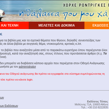
 ΚΑΙ ΤΕΧΝΗ
ΜΕΛΕΤΕΣ ΚΑΙ ΔΟΚΙΜΙΑ
ΕΚΔΟΣΕΙΣ
ης
ια τα βιβλία μας και τα σχετικά θέματα που θίγουν, δηλαδή: συνεντεύξεις των
 σε άλλα βιβλία με συγγενές θέμα, ντοκουμέντα, κριτικές κ.λπ.
ια το βιβλίο που αναζητάτε μέσα από το παρακάτω ευρετήριο όπου περιέχονται όλοι
. Προσοχή, κατά την αναζήτησή σας, στους τίτλους που προτάσσεται άρθρο (π.χ.
Τα
όνια
).
εν μπορείτε να διαβάσετε κάποιο αρχείο που περιέχεται στον Οδηγό Ανάγνωσης
ωνήστε με τον
administrator
χόμενα του Οδηγού ανάγνωσης θα πρέπει να εγγραφείτε στο σύστημα συμπληρώνοντας τη
τότε πρέπει να κάνετε login.
έων
Εκδόσεις Τόπος
Μεθώνης 71Α, 10683 Αθήνα
Νέων Εκδόσεων
Τηλ.: +30 210 8222835