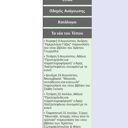
Οδηγός Ανάγνωσης
Κατάλογοι
Τα νέα του Τόπου
•
Κυριακή 9 Αυγούστου, Άνδρος:
"Ημερολόγιο Γάζας" παρουσίαση
του νέου βιβλίου του Χρίστου
Γεωργάλα
•
Τετάρτη 5 Αυγούστου, Αθήνα:
"Προπαγάνδα και
παραπληροφόρηση" ο Άρης
Χατζηστεφάνου συνομιλεί με το
κοινό
•
Δευτέρα 24 Αυγούστου,
Μονεμβασιά: "Μουσείο,
εκπαίδευση και κοινωνία"
παρουσίαση του νέου βιβλίου του
Στάθη Γκότση
•
Τετάρτη 22 Ιουλίου, Αθήνα:
"Προπαγάνδα και
παραπληροφόρηση" ο Άρης
Χατζηστεφάνου συνομιλεί με το
κοινό
•
Παρασκευή 31 Ιουλίου, Σύρος:
"Μουντιάλ, Ιστορίες πίσω από το
τρόπαιο" παρουσίαση του νέου
βιβλίου των Χρήστου
Σωτηρακόπουλου & Φάνη