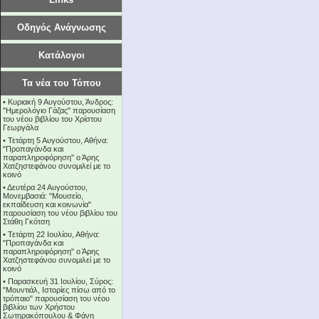
Οδηγός Ανάγνωσης
Κατάλογοι
Τα νέα του Τόπου
•
Κυριακή 9 Αυγούστου, Άνδρος:
"Ημερολόγιο Γάζας" παρουσίαση
του νέου βιβλίου του Χρίστου
Γεωργάλα
•
Τετάρτη 5 Αυγούστου, Αθήνα:
"Προπαγάνδα και
παραπληροφόρηση" ο Άρης
Χατζηστεφάνου συνομιλεί με το
κοινό
•
Δευτέρα 24 Αυγούστου,
Μονεμβασιά: "Μουσείο,
εκπαίδευση και κοινωνία"
παρουσίαση του νέου βιβλίου του
Στάθη Γκότση
•
Τετάρτη 22 Ιουλίου, Αθήνα:
"Προπαγάνδα και
παραπληροφόρηση" ο Άρης
Χατζηστεφάνου συνομιλεί με το
κοινό
•
Παρασκευή 31 Ιουλίου, Σύρος:
"Μουντιάλ, Ιστορίες πίσω από το
τρόπαιο" παρουσίαση του νέου
βιβλίου των Χρήστου
Σωτηρακόπουλου & Φάνη