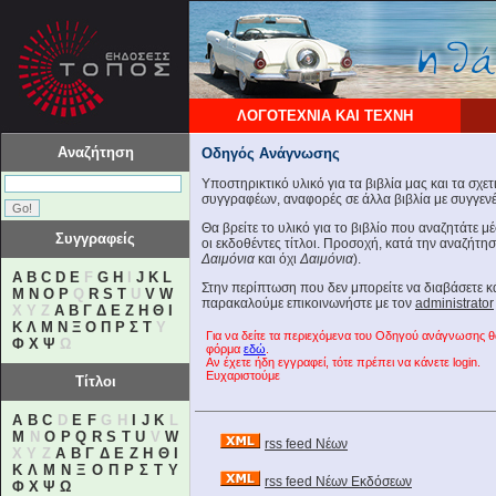
ΛΟΓΟΤΕΧΝΙΑ ΚΑΙ ΤΕΧΝΗ
Αναζήτηση
Οδηγός Ανάγνωσης
Υποστηρικτικό υλικό για τα βιβλία μας και τα σχε
συγγραφέων, αναφορές σε άλλα βιβλία με συγγενές
Θα βρείτε το υλικό για το βιβλίο που αναζητάτε 
Συγγραφείς
οι εκδοθέντες τίτλοι. Προσοχή, κατά την αναζήτη
Δαιμόνια
και όχι
Δαιμόνια
).
A
B
C
D
E
F
G
H
I
J
K
L
Στην περίπτωση που δεν μπορείτε να διαβάσετε 
M
N
O
P
Q
R
S
T
U
V
W
παρακαλούμε επικοινωνήστε με τον
administrator
X Y Z
Α
Β
Γ
Δ
Ε
Ζ
Η
Θ
Ι
Κ
Λ
Μ
Ν
Ξ
Ο
Π
Ρ
Σ
Τ
Υ
Για να δείτε τα περιεχόμενα του Οδηγού ανάγνωσης 
Φ
Χ
Ψ
Ω
φόρμα
εδώ
.
Αν έχετε ήδη εγγραφεί, τότε πρέπει να κάνετε login.
Ευχαριστούμε
Τίτλοι
A
B
C
D
E
F
G H
I
J
K
L
M
N
O
P
Q
R
S
T
U
V
W
rss feed Νέων
X Y Z
Α
Β
Γ
Δ
Ε
Ζ
Η
Θ
Ι
Κ
Λ
Μ
Ν
Ξ
Ο
Π
Ρ
Σ
Τ
Υ
rss feed Νέων Εκδόσεων
Φ
Χ
Ψ
Ω