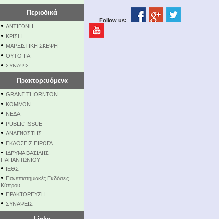
Περιοδικά
Follow us:
•
ΑΝΤΙΓΟΝΗ
•
ΚΡΙΣΗ
•
ΜΑΡΞΙΣΤΙΚΗ ΣΚΕΨΗ
•
ΟΥΤΟΠΙΑ
•
ΣΥΝΑΨΙΣ
Πρακτορευόμενα
•
GRANT THORNTON
•
KOMMON
•
NEΔΑ
•
PUBLIC ISSUE
•
ΑΝΑΓΝΩΣΤΗΣ
•
ΕΚΔΟΣΕΙΣ ΠΙΡΟΓΑ
•
ΙΔΡΥΜΑ ΒΑΣΙΛΗΣ
ΠΑΠΑΝΤΩΝΙΟΥ
•
ΙΕΘΣ
•
Πανεπιστημιακές Εκδόσεις
Κύπρου
•
ΠΡΑΚΤΟΡΕΥΣΗ
•
ΣΥΝΑΨΕΙΣ
Links