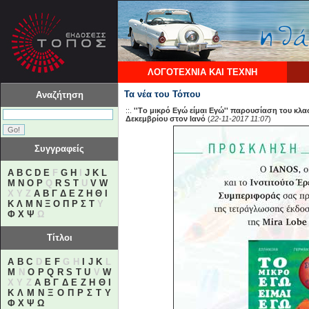
ΛΟΓΟΤΕΧΝΙΑ ΚΑΙ ΤΕΧΝΗ
Τα νέα του Τόπου
Αναζήτηση
::.
''Τo μικρό Εγώ είμαι Εγώ'' παρουσίαση του κλ
Δεκεμβρίου στον Ιανό
(
22-11-2017 11:07
)
Συγγραφείς
A
B
C
D
E
F
G
H
I
J
K
L
M
N
O
P
Q
R
S
T
U
V
W
X Y Z
Α
Β
Γ
Δ
Ε
Ζ
Η
Θ
Ι
Κ
Λ
Μ
Ν
Ξ
Ο
Π
Ρ
Σ
Τ
Υ
Φ
Χ
Ψ
Ω
Τίτλοι
A
B
C
D
E
F
G H
I
J
K
L
M
N
O
P
Q
R
S
T
U
V
W
X Y Z
Α
Β
Γ
Δ
Ε
Ζ
Η
Θ
Ι
Κ
Λ
Μ
Ν
Ξ
Ο
Π
Ρ
Σ
Τ
Υ
Φ
Χ
Ψ
Ω