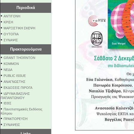
Περιοδικά
•
ΑΝΤΙΓΟΝΗ
•
ΚΡΙΣΗ
•
ΜΑΡΞΙΣΤΙΚΗ ΣΚΕΨΗ
•
ΟΥΤΟΠΙΑ
•
ΣΥΝΑΨΙΣ
Πρακτορευόμενα
•
GRANT THORNTON
•
KOMMON
•
NEΔΑ
•
PUBLIC ISSUE
•
ΑΝΑΓΝΩΣΤΗΣ
•
ΕΚΔΟΣΕΙΣ ΠΙΡΟΓΑ
•
ΙΔΡΥΜΑ ΒΑΣΙΛΗΣ
ΠΑΠΑΝΤΩΝΙΟΥ
•
ΙΕΘΣ
•
Πανεπιστημιακές Εκδόσεις
Κύπρου
•
ΠΡΑΚΤΟΡΕΥΣΗ
•
ΣΥΝΑΨΕΙΣ
Links