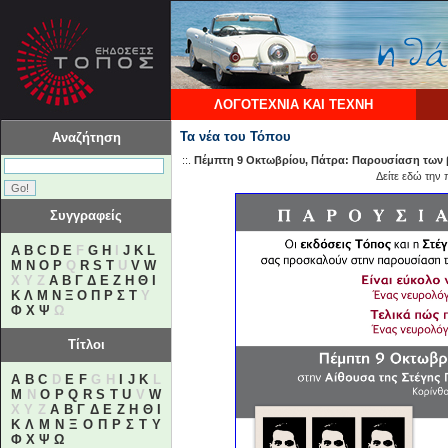
ΛΟΓΟΤΕΧΝΙΑ ΚΑΙ ΤΕΧΝΗ
Τα νέα του Τόπου
Αναζήτηση
::.
Πέμπτη 9 Οκτωβρίου, Πάτρα: Παρουσίαση των β
Δείτε εδώ την
Συγγραφείς
A
B
C
D
E
F
G
H
I
J
K
L
M
N
O
P
Q
R
S
T
U
V
W
X Y Z
Α
Β
Γ
Δ
Ε
Ζ
Η
Θ
Ι
Κ
Λ
Μ
Ν
Ξ
Ο
Π
Ρ
Σ
Τ
Υ
Φ
Χ
Ψ
Ω
Τίτλοι
A
B
C
D
E
F
G H
I
J
K
L
M
N
O
P
Q
R
S
T
U
V
W
X Y Z
Α
Β
Γ
Δ
Ε
Ζ
Η
Θ
Ι
Κ
Λ
Μ
Ν
Ξ
Ο
Π
Ρ
Σ
Τ
Υ
Φ
Χ
Ψ
Ω