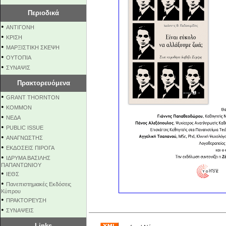
Περιοδικά
•
ΑΝΤΙΓΟΝΗ
•
ΚΡΙΣΗ
•
ΜΑΡΞΙΣΤΙΚΗ ΣΚΕΨΗ
•
ΟΥΤΟΠΙΑ
•
ΣΥΝΑΨΙΣ
Πρακτορευόμενα
•
GRANT THORNTON
•
KOMMON
•
NEΔΑ
•
PUBLIC ISSUE
•
ΑΝΑΓΝΩΣΤΗΣ
•
ΕΚΔΟΣΕΙΣ ΠΙΡΟΓΑ
•
ΙΔΡΥΜΑ ΒΑΣΙΛΗΣ
ΠΑΠΑΝΤΩΝΙΟΥ
•
ΙΕΘΣ
•
Πανεπιστημιακές Εκδόσεις
Κύπρου
•
ΠΡΑΚΤΟΡΕΥΣΗ
•
ΣΥΝΑΨΕΙΣ
Links