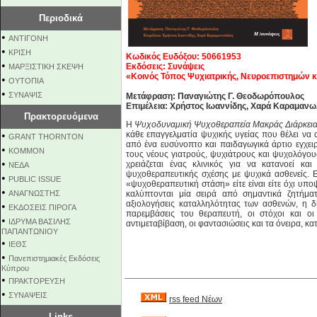
Περιοδικά
•
ΑΝΤΙΓΟΝΗ
•
ΚΡΙΣΗ
Κωδικός Ευδόξου: 50661953
•
Εκδόσεις: Συνάψεις
ΜΑΡΞΙΣΤΙΚΗ ΣΚΕΨΗ
«Κοινός Τόπος Ψυχιατρικής, Νευροεπιστημών 
•
ΟΥΤΟΠΙΑ
•
ΣΥΝΑΨΙΣ
Μετάφραση: Παναγιώτης Γ. Θεοδωρόπουλος
Επιμέλεια: Χρήστος Ιωαννίδης, Χαρά Καραμαν
Πρακτορευόμενα
Η
Ψυχοδυναμική Ψυχοθεραπεία Μακράς Διάρκει
•
κάθε επαγγελματία ψυχικής υγείας που θέλει να 
GRANT THORNTON
από ένα ευσύνοπτο και παιδαγωγικά άρτιο εγχειρί
•
KOMMON
τους νέους γιατρούς, ψυχιάτρους και ψυχολόγου
•
χρειάζεται ένας κλινικός για να κατανοεί και
NEΔΑ
ψυχοθεραπευτικής σχέσης με ψυχικά ασθενείς. 
•
PUBLIC ISSUE
«ψυχοθεραπευτική στάση» είτε είναι είτε όχι υπ
•
ΑΝΑΓΝΩΣΤΗΣ
καλύπτονται μία σειρά από σημαντικά ζητήματ
αξιολογήσεις καταλληλότητας των ασθενών, η δι
•
ΕΚΔΟΣΕΙΣ ΠΙΡΟΓΑ
παρεμβάσεις του θεραπευτή, οι στόχοι και οι
•
ΙΔΡΥΜΑ ΒΑΣΙΛΗΣ
αντιμεταβίβαση, οι φαντασιώσεις και τα όνειρα, κα
ΠΑΠΑΝΤΩΝΙΟΥ
•
ΙΕΘΣ
•
Πανεπιστημιακές Εκδόσεις
Κύπρου
•
ΠΡΑΚΤΟΡΕΥΣΗ
•
ΣΥΝΑΨΕΙΣ
rss feed Νέων
Links