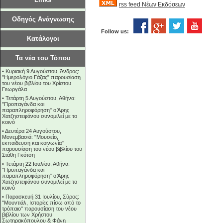
rss feed Νέων Εκδόσεων
Οδηγός Ανάγνωσης
Follow us:
Κατάλογοι
Τα νέα του Τόπου
•
Κυριακή 9 Αυγούστου, Άνδρος:
"Ημερολόγιο Γάζας" παρουσίαση
του νέου βιβλίου του Χρίστου
Γεωργάλα
•
Τετάρτη 5 Αυγούστου, Αθήνα:
"Προπαγάνδα και
παραπληροφόρηση" ο Άρης
Χατζηστεφάνου συνομιλεί με το
κοινό
•
Δευτέρα 24 Αυγούστου,
Μονεμβασιά: "Μουσείο,
εκπαίδευση και κοινωνία"
παρουσίαση του νέου βιβλίου του
Στάθη Γκότση
•
Τετάρτη 22 Ιουλίου, Αθήνα:
"Προπαγάνδα και
παραπληροφόρηση" ο Άρης
Χατζηστεφάνου συνομιλεί με το
κοινό
•
Παρασκευή 31 Ιουλίου, Σύρος:
"Μουντιάλ, Ιστορίες πίσω από το
τρόπαιο" παρουσίαση του νέου
βιβλίου των Χρήστου
Σωτηρακόπουλου & Φάνη