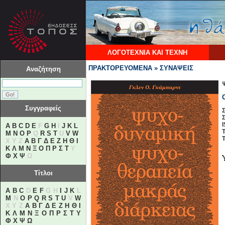
ΛΟΓΟΤΕΧΝΙΑ ΚΑΙ ΤΕΧΝΗ
ΠΡΑΚΤΟΡΕΥΟΜΕΝΑ » ΣΥΝΑΨΕΙΣ
Αναζήτηση
Συγγραφείς
Σ
A
B
C
D
E
F
G
H
I
J
K
L
Τ
M
N
O
P
Q
R
S
T
U
V
W
Τ
X Y Z
Α
Β
Γ
Δ
Ε
Ζ
Η
Θ
Ι
Κ
Λ
Μ
Ν
Ξ
Ο
Π
Ρ
Σ
Τ
Υ
Φ
Χ
Ψ
Ω
Τίτλοι
A
B
C
D
E
F
G H
I
J
K
L
M
N
O
P
Q
R
S
T
U
V
W
X Y Z
Α
Β
Γ
Δ
Ε
Ζ
Η
Θ
Ι
Κ
Λ
Μ
Ν
Ξ
Ο
Π
Ρ
Σ
Τ
Υ
Φ
Χ
Ψ
Ω