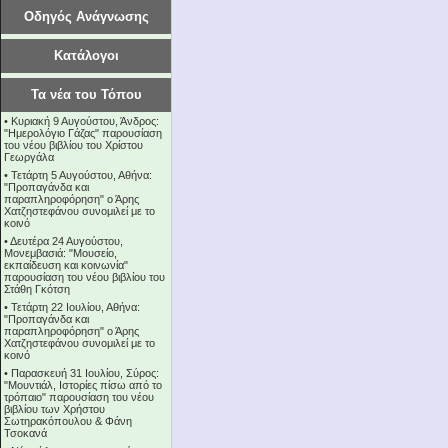
Οδηγός Ανάγνωσης
Κατάλογοι
Τα νέα του Τόπου
•
Κυριακή 9 Αυγούστου, Άνδρος:
"Ημερολόγιο Γάζας" παρουσίαση
του νέου βιβλίου του Χρίστου
Γεωργάλα
•
Τετάρτη 5 Αυγούστου, Αθήνα:
"Προπαγάνδα και
παραπληροφόρηση" ο Άρης
Χατζηστεφάνου συνομιλεί με το
κοινό
•
Δευτέρα 24 Αυγούστου,
Μονεμβασιά: "Μουσείο,
εκπαίδευση και κοινωνία"
παρουσίαση του νέου βιβλίου του
Στάθη Γκότση
•
Τετάρτη 22 Ιουλίου, Αθήνα:
"Προπαγάνδα και
παραπληροφόρηση" ο Άρης
Χατζηστεφάνου συνομιλεί με το
κοινό
•
Παρασκευή 31 Ιουλίου, Σύρος:
"Μουντιάλ, Ιστορίες πίσω από το
τρόπαιο" παρουσίαση του νέου
βιβλίου των Χρήστου
Σωτηρακόπουλου & Φάνη
Τσοκανά