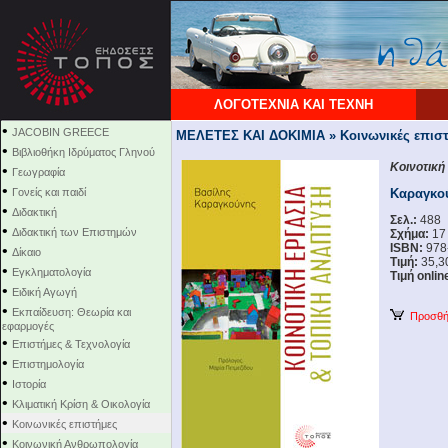
ΛΟΓΟΤΕΧΝΙΑ ΚΑΙ ΤΕΧΝΗ
•
JACOBIN GREECE
ΜΕΛΕΤΕΣ ΚΑΙ ΔΟΚΙΜΙΑ » Κοινωνικές επισ
•
Βιβλιοθήκη Ιδρύματος Γληνού
Κοινοτική
•
Γεωγραφία
•
Γονείς και παιδί
Καραγκο
•
Διδακτική
Σελ.:
488
•
Διδακτική των Επιστημών
Σχήμα:
17
ISBN:
978
•
Δίκαιο
Τιμή:
35,3
•
Εγκληματολογία
Τιμή onlin
•
Ειδική Αγωγή
•
Εκπαίδευση: Θεωρία και
Προσθήκ
εφαρμογές
•
Επιστήμες & Τεχνολογία
•
Επιστημολογία
•
Ιστορία
•
Κλιματική Κρίση & Οικολογία
•
Κοινωνικές επιστήμες
•
Κοινωνική Ανθρωπολογία