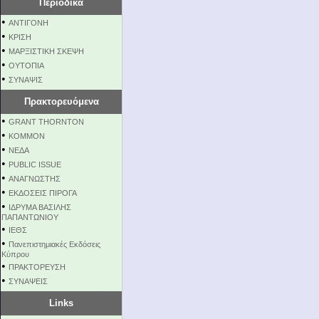
Περιοδικά
•
ΑΝΤΙΓΟΝΗ
•
ΚΡΙΣΗ
•
ΜΑΡΞΙΣΤΙΚΗ ΣΚΕΨΗ
•
ΟΥΤΟΠΙΑ
•
ΣΥΝΑΨΙΣ
Πρακτορευόμενα
•
GRANT THORNTON
•
KOMMON
•
NEΔΑ
•
PUBLIC ISSUE
•
ΑΝΑΓΝΩΣΤΗΣ
•
ΕΚΔΟΣΕΙΣ ΠΙΡΟΓΑ
•
ΙΔΡΥΜΑ ΒΑΣΙΛΗΣ
ΠΑΠΑΝΤΩΝΙΟΥ
•
ΙΕΘΣ
•
Πανεπιστημιακές Εκδόσεις
Κύπρου
•
ΠΡΑΚΤΟΡΕΥΣΗ
•
ΣΥΝΑΨΕΙΣ
Links