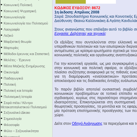
•
Κοινωνική Πολιτική
ΚΩΔΙΚΟΣ ΕΥΔΟΞΟΥ: 8672
•
Κοινωνική Ψυχιατρική
1η έκδοση: Απρίλιος 2008
•
Σειρά: Σπουδαστήριο Κοινωνικής και Κοινοτικής 
Κοινωνιολογία
Διεύθυνση: Θεανώ Καλλινικάκη & Αγάπη Κανδυλά
•
Κοινωνιολογία του Πολιτισμού
•
Στους αναγνώστες που επέλεξαν αυτό το βιβλίο σ
Λαογραφία
Εργασία: Δεξιότητες και τεχνικές
•
Λεξικό
•
Μαρξιστική θεωρία
Οι εξελίξεις που συντελούνται στην ελληνική 
υπερεθνικών πολιτικών και των εσωτερικών διεργα
•
Μαρτυρίες
αντιμέτωπες με κρίσιμα ερωτήματα σχετικά με τους
•
Μέθοδοι έρευνας και Στατιστική
κοινωνικής πολιτικής και οργάνωσης αναπτυξιακώ
•
Μελέτες - Έρευνα
Για την κοινοτική εργασία, ως μια συγκεκριμέν
•
Μέσα Μαζικής Ενημέρωσης
στην κοινωνική και πολιτική σφαίρα, οι εξελί
•
πλαίσιο συζήτησης αναφορικά με τις πιθανές ευκ
Οικονομία
για τη διαμόρφωση «εναλλακτικών» προτάσε
•
Παιδαγωγικά
αποκλεισμού και τις διαδικασίες ένταξης ευάλωτω
•
Πολιτική
Το παρόν βιβλίο αποτελεί ουσιαστική συμβολ
•
Πολιτική και Ιστορία
κοινωνικών προβλημάτων σε τοπικό επίπεδο κα
•
Πολιτισμική Ιστορία
σχεδιασμού, κυρίως στις περισσότερο στερημένες
•
ιδιαιτερότητες. Επικεντρώνεται στη συστηματική
Σειρά mέta / Κέντρο
θεωρητικές προσεγγίσεις, τα μοντέλα και τις εφαρ
Μετακαπιταλιστικού Πολιτισμού
μία πρόταση επιστημονικής προσέγγισης των π
•
Σεξουαλικό Δίκαιο
χώρο.
•
Σημειολογία
Δείτε στον
Οδηγό Ανάγνωσης
τα περιεχόμενα και 
•
Φιλοσοφία
•
Φύλο – Σεξουαλικότητα
•