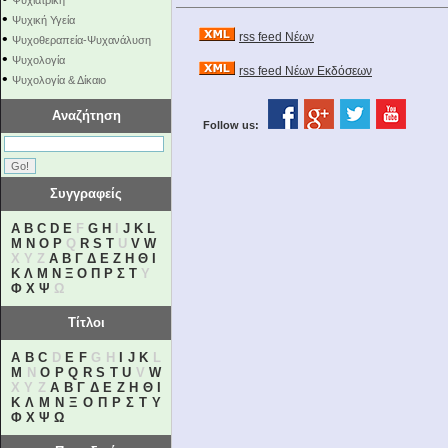
Ψυχιατρική
•
Ψυχική Υγεία
•
rss feed Νέων
Ψυχοθεραπεία-Ψυχανάλυση
•
Ψυχολογία
rss feed Νέων Εκδόσεων
•
Ψυχολογία & Δίκαιο
Αναζήτηση
Follow us:
Συγγραφείς
A
B
C
D
E
F
G
H
I
J
K
L
M
N
O
P
Q
R
S
T
U
V
W
X Y Z
Α
Β
Γ
Δ
Ε
Ζ
Η
Θ
Ι
Κ
Λ
Μ
Ν
Ξ
Ο
Π
Ρ
Σ
Τ
Υ
Φ
Χ
Ψ
Ω
Τίτλοι
A
B
C
D
E
F
G H
I
J
K
L
M
N
O
P
Q
R
S
T
U
V
W
X Y Z
Α
Β
Γ
Δ
Ε
Ζ
Η
Θ
Ι
Κ
Λ
Μ
Ν
Ξ
Ο
Π
Ρ
Σ
Τ
Υ
Φ
Χ
Ψ
Ω