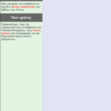
Εδώ μπορείτε να κατεβάσετε σε
excel το
δελτίο παραγγελίας
των
βιβλίων του Τόπου.
Όροι χρήσης
Παρακαλούμε, πριν την
παραγγελία σας να διαβάσετε την
Πολιτική Απορρήτου, τους
Όρους
Χρήσης
και πληροφορίες για την
Προστασία Προσωπικών
Δεδομένων.