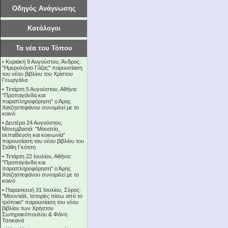
Οδηγός Ανάγνωσης
Κατάλογοι
Τα νέα του Τόπου
•
Κυριακή 9 Αυγούστου, Άνδρος:
"Ημερολόγιο Γάζας" παρουσίαση
του νέου βιβλίου του Χρίστου
Γεωργάλα
•
Τετάρτη 5 Αυγούστου, Αθήνα:
"Προπαγάνδα και
παραπληροφόρηση" ο Άρης
Χατζηστεφάνου συνομιλεί με το
κοινό
•
Δευτέρα 24 Αυγούστου,
Μονεμβασιά: "Μουσείο,
εκπαίδευση και κοινωνία"
παρουσίαση του νέου βιβλίου του
Στάθη Γκότση
•
Τετάρτη 22 Ιουλίου, Αθήνα:
"Προπαγάνδα και
παραπληροφόρηση" ο Άρης
Χατζηστεφάνου συνομιλεί με το
κοινό
•
Παρασκευή 31 Ιουλίου, Σύρος:
"Μουντιάλ, Ιστορίες πίσω από το
τρόπαιο" παρουσίαση του νέου
βιβλίου των Χρήστου
Σωτηρακόπουλου & Φάνη
Τσοκανά