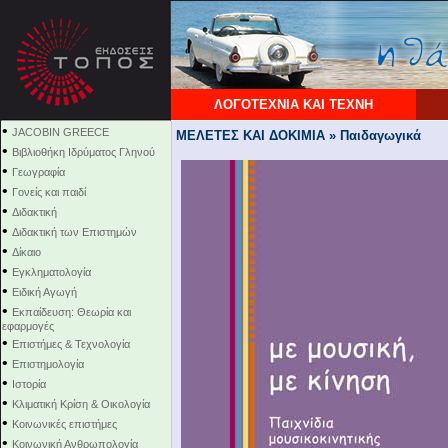
ΛΟΓΟΤΕΧΝΙΑ ΚΑΙ ΤΕΧΝΗ
•
JACOBIN GREECE
ΜΕΛΕΤΕΣ ΚΑΙ ΔΟΚΙΜΙΑ » Παιδαγωγικά
•
Βιβλιοθήκη Ιδρύματος Γληνού
•
Γεωγραφία
•
Γονείς και παιδί
•
Διδακτική
•
Διδακτική των Επιστημών
•
Δίκαιο
•
Εγκληματολογία
•
Ειδική Αγωγή
•
Εκπαίδευση: Θεωρία και
εφαρμογές
•
Επιστήμες & Τεχνολογία
•
Επιστημολογία
•
Ιστορία
•
Κλιματική Κρίση & Οικολογία
•
Κοινωνικές επιστήμες
•
Κοινωνική Ανθρωπολογία